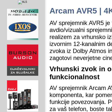
Arcam AVR5 | 4
AV sprejemnik AVR5 je 
avdio/vizualni sprejemni
realizem za vrhunsko i
izvornim 12-kanalnim d
zvoka iz Dolby Atmos 
zagotovi neverjetne cine
Vrhunski zvok in 
funkcionalnost
AV sprejemnik Arcam A
komponenta, kar pomen
funkcije povezovanja. P
za vaš telefon, boste ta