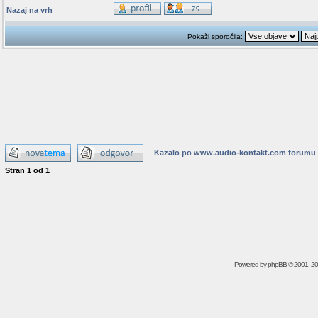
Nazaj na vrh
Pokaži sporočila:
Kazalo po www.audio-kontakt.com forumu
Stran
1
od
1
Powered by
phpBB
© 2001, 2