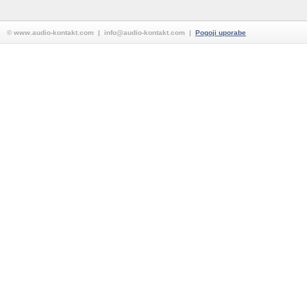
© www.audio-kontakt.com | info@audio-kontakt.com |
Pogoji uporabe