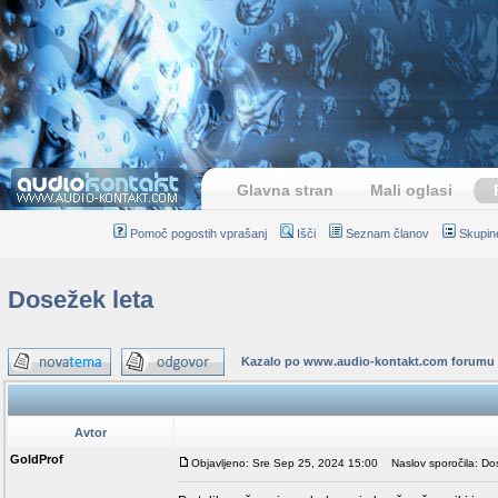
Glavna stran
Mali oglasi
Pomoč pogostih vprašanj
Išči
Seznam članov
Skupin
Dosežek leta
Kazalo po www.audio-kontakt.com forumu
Avtor
GoldProf
Objavljeno: Sre Sep 25, 2024 15:00
Naslov sporočila: Dos