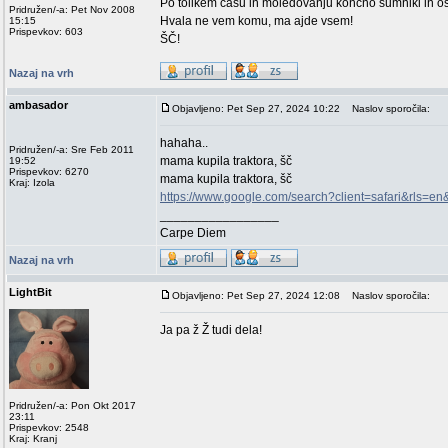
Po tolikem času in moledovanju končno šumniki in ost
Pridružen/-a: Pet Nov 2008
Hvala ne vem komu, ma ajde vsem!
15:15
Prispevkov: 603
ŠČ!
Nazaj na vrh
ambasador
Objavljeno: Pet Sep 27, 2024 10:22
Naslov sporočila:
hahaha..
Pridružen/-a: Sre Feb 2011
mama kupila traktora, šč
19:52
Prispevkov: 6270
mama kupila traktora, šč
Kraj: Izola
https://www.google.com/search?client=safari&rls=
_________________
Carpe Diem
Nazaj na vrh
LightBit
Objavljeno: Pet Sep 27, 2024 12:08
Naslov sporočila:
Ja pa ž Ž tudi dela!
Pridružen/-a: Pon Okt 2017
23:11
Prispevkov: 2548
Kraj: Kranj