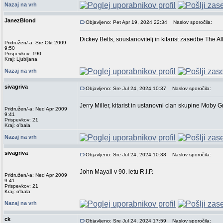
Nazaj na vrh
JanezBlond
Objavljeno: Pet Apr 19, 2024 22:34
Naslov sporočila:
Dickey Betts, soustanovitelj in kitarist zasedbe The 
Pridružen/-a: Sre Okt 2009
9:50
Prispevkov: 190
Kraj: Ljubljana
Nazaj na vrh
sivagriva
Objavljeno: Sre Jul 24, 2024 10:37
Naslov sporočila:
Jerry Miller, kitarist in ustanovni clan skupine Moby G
Pridružen/-a: Ned Apr 2009
9:41
Prispevkov: 21
Kraj: o'bala
Nazaj na vrh
sivagriva
Objavljeno: Sre Jul 24, 2024 10:38
Naslov sporočila:
John Mayall v 90. letu R.I.P.
Pridružen/-a: Ned Apr 2009
9:41
Prispevkov: 21
Kraj: o'bala
Nazaj na vrh
ck
Objavljeno: Sre Jul 24, 2024 17:59
Naslov sporočila: