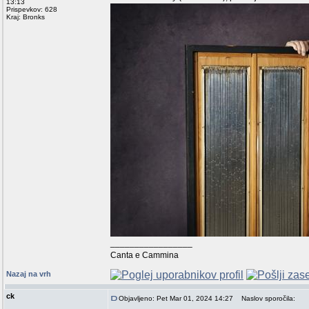
13:13
Prispevkov: 628
Kraj: Bronks
_________________
Canta e Cammina
Nazaj na vrh
ck
Objavljeno: Pet Mar 01, 2024 14:27
Naslov sporočila: