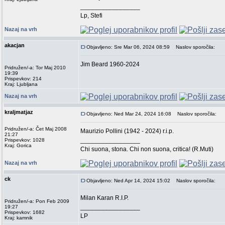
_________________
Lp, Stefi
Nazaj na vrh
akacjan
Objavljeno: Sre Mar 06, 2024 08:59
Naslov sporočila:
Jim Beard 1960-2024
Pridružen/-a: Tor Maj 2010
19:39
Prispevkov: 214
Kraj: Ljubljana
Nazaj na vrh
kraljmatjaz
Objavljeno: Ned Mar 24, 2024 16:08
Naslov sporočila:
Pridružen/-a: Čet Maj 2008
Maurizio Pollini (1942 - 2024) r.i.p.
21:27
_________________
Prispevkov: 1028
Kraj: Gorica
Chi suona, stona. Chi non suona, critica! (R.Muti)
Nazaj na vrh
ck
Objavljeno: Ned Apr 14, 2024 15:02
Naslov sporočila:
Milan Karan R.I.P.
Pridružen/-a: Pon Feb 2009
_________________
19:27
Prispevkov: 1682
LP
Kraj: kamnik