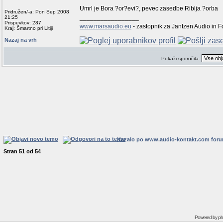
Umrl je Bora ?or?evi?, pevec zasedbe Riblja ?orba
Pridružen/-a: Pon Sep 2008
_________________
21:25
Prispevkov: 287
www.marsaudio.eu
- zastopnik za Jantzen Audio in 
Kraj: Šmartno pri Litiji
Nazaj na vrh
Pokaži sporočila:
Kazalo po www.audio-kontakt.com for
Stran
51
od
54
Powered by
p