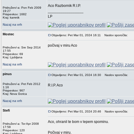
Aco Razbornik R.I.P.
Pridružen/-a: Pon Feb 2009
_________________
19:27
Prispevkov: 1682
LP
Kraj: kamnik
Nazaj na vrh
Mostec
Objavljeno: Pet Mar 01, 2024 16:11
Naslov sporočila:
počivaj v miru Aco
Pridružen/-a: Sre Sep 2014
17:55
Prispevkov: 69
Kraj: Ljubljana
Nazaj na vrh
pinus
Objavljeno: Pet Mar 01, 2024 16:30
Naslov sporočila:
Pridružen/-a: Pet Feb 2012
R.I.P. Aco
1:16
Prispevkov: 967
Kraj: Nova Gorica
Nazaj na vrh
Stefi
Objavljeno: Pet Mar 01, 2024 20:46
Naslov sporočila:
Aco, ohranil te bom v lepem spominu.
Pridružen/-a: Tor Apr 2008
17:58
Prispevkov: 120
Počivaj v miru.
Kraj: Ljubljana