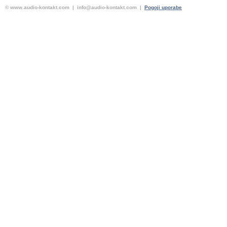
© www.audio-kontakt.com | info@audio-kontakt.com |
Pogoji uporabe