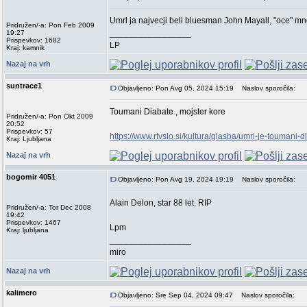
Umrl ja najvecji beli bluesman John Mayall, "oce" mno
Pridružen/-a: Pon Feb 2009
_________________
19:27
Prispevkov: 1682
LP
Kraj: kamnik
Nazaj na vrh
suntrace1
Objavljeno: Pon Avg 05, 2024 15:19
Naslov sporočila:
Toumani Diabate , mojster kore
Pridružen/-a: Pon Okt 2009
20:52
Prispevkov: 57
https://www.rtvslo.si/kultura/glasba/umrl-je-toumani
Kraj: Ljubljana
Nazaj na vrh
bogomir 4051
Objavljeno: Pon Avg 19, 2024 19:19
Naslov sporočila:
Alain Delon, star 88 let. RIP
Pridružen/-a: Tor Dec 2008
19:42
Prispevkov: 1467
Lpm
Kraj: ljubljana
_________________
miro
Nazaj na vrh
kalimero
Objavljeno: Sre Sep 04, 2024 09:47
Naslov sporočila: