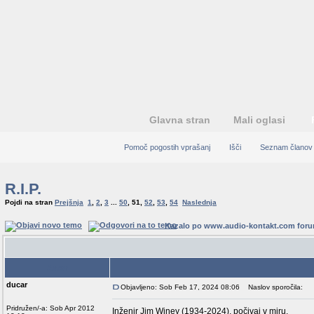
Glavna stran
Mali oglasi
Pomoč pogostih vprašanj
Išči
Seznam članov
R.I.P.
Pojdi na stran
Prejšnja
1
,
2
,
3
...
50
,
51
,
52
,
53
,
54
Naslednja
Kazalo po www.audio-kontakt.com for
Avtor
ducar
Objavljeno: Sob Feb 17, 2024 08:06
Naslov sporočila:
Pridružen/-a: Sob Apr 2012
Inženir Jim Winey (1934-2024), počivaj v miru.