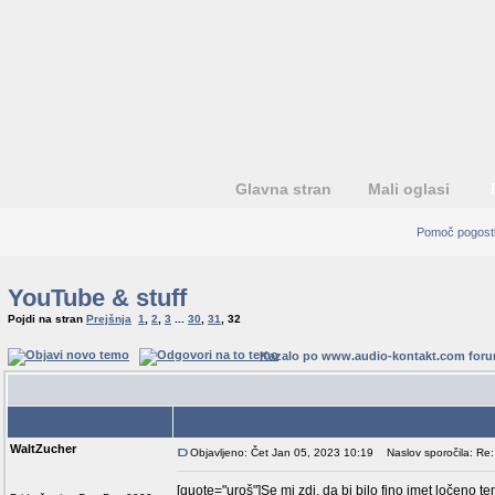
Glavna stran
Mali oglasi
Pomoč pogosti
YouTube & stuff
Pojdi na stran
Prejšnja
1
,
2
,
3
...
30
,
31
,
32
Kazalo po www.audio-kontakt.com for
Avtor
WaltZucher
Objavljeno: Čet Jan 05, 2023 10:19
Naslov sporočila: Re:
[quote="uroš"]Se mi zdi, da bi bilo fino imet ločeno 