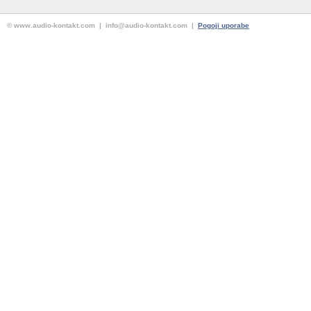
© www.audio-kontakt.com | info@audio-kontakt.com |
Pogoji uporabe