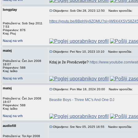
longplay
Objavljeno: Sob Okt 28, 2023 12:50
Naslov sporočila:
https://youtu.be/8BphNy9ZQMU?si=jW9X4XSVS8Z45
Pridružen/-a: Sob Sep 2011
7:53
Prispevkov: 876
Kraj: Ptuj
Nazaj na vrh
matej
Objavljeno: Pet Nov 10, 2023 10:10
Naslov sporočila:
Pridružen/-a: Čet Jun 2008
Kdaj je že Pivo&cvetje?
https://www.youtube.com/w
18:07
Prispevkov: 588
Kraj: laško
Nazaj na vrh
matej
Objavljeno: Pon Mar 18, 2024 20:00
Naslov sporočila:
Pridružen/-a: Čet Jun 2008
Beastie Boys - Three MC's And One DJ
18:07
Prispevkov: 588
Kraj: laško
Nazaj na vrh
audiofill
Objavljeno: Sre Nov 05, 2025 16:55
Naslov sporočila:
Pridružen/-a: Tor Apr 2008