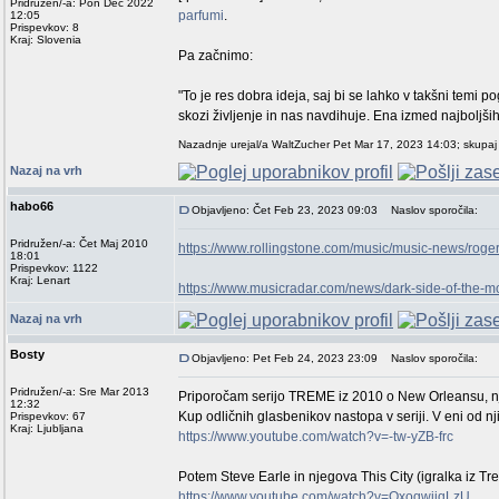
Pridružen/-a: Pon Dec 2022
parfumi
.
12:05
Prispevkov: 8
Kraj: Slovenia
Pa začnimo:
"To je res dobra ideja, saj bi se lahko v takšni temi p
skozi življenje in nas navdihuje. Ena izmed najboljši
Nazadnje urejal/a WaltZucher Pet Mar 17, 2023 14:03; skupaj 
Nazaj na vrh
habo66
Objavljeno: Čet Feb 23, 2023 09:03
Naslov sporočila:
Pridružen/-a: Čet Maj 2010
https://www.rollingstone.com/music/music-news/roge
18:01
Prispevkov: 1122
Kraj: Lenart
https://www.musicradar.com/news/dark-side-of-th
Nazaj na vrh
Bosty
Objavljeno: Pet Feb 24, 2023 23:09
Naslov sporočila:
Pridružen/-a: Sre Mar 2013
Priporočam serijo TREME iz 2010 o New Orleansu, njih
12:32
Kup odličnih glasbenikov nastopa v seriji. V eni od n
Prispevkov: 67
Kraj: Ljubljana
https://www.youtube.com/watch?v=-tw-yZB-frc
Potem Steve Earle in njegova This City (igralka iz Tr
https://www.youtube.com/watch?v=OxoqwjiqLzU