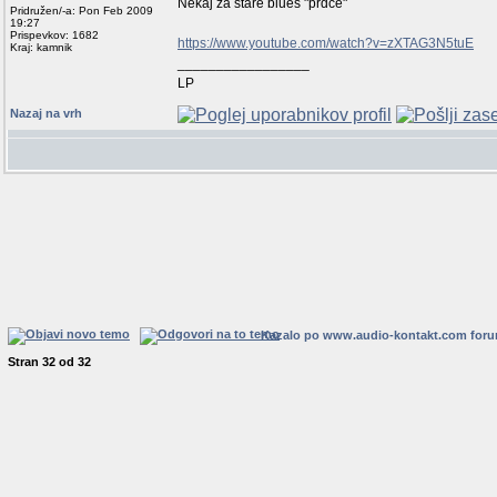
Nekaj za stare blues "prdce"
Pridružen/-a: Pon Feb 2009
19:27
Prispevkov: 1682
https://www.youtube.com/watch?v=zXTAG3N5tuE
Kraj: kamnik
_________________
LP
Nazaj na vrh
Kazalo po www.audio-kontakt.com for
Stran
32
od
32