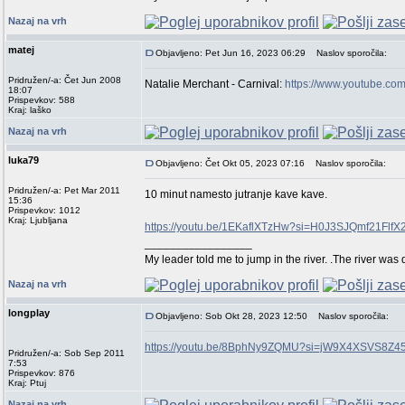
Nazaj na vrh
matej
Objavljeno: Pet Jun 16, 2023 06:29
Naslov sporočila:
Pridružen/-a: Čet Jun 2008
Natalie Merchant - Carnival:
https://www.youtube.c
18:07
Prispevkov: 588
Kraj: laško
Nazaj na vrh
luka79
Objavljeno: Čet Okt 05, 2023 07:16
Naslov sporočila:
Pridružen/-a: Pet Mar 2011
10 minut namesto jutranje kave kave.
15:36
Prispevkov: 1012
Kraj: Ljubljana
https://youtu.be/1EKaflXTzHw?si=H0J3SJQmf21FlfX
_________________
My leader told me to jump in the river. .The river was 
Nazaj na vrh
longplay
Objavljeno: Sob Okt 28, 2023 12:50
Naslov sporočila:
https://youtu.be/8BphNy9ZQMU?si=jW9X4XSVS8Z45
Pridružen/-a: Sob Sep 2011
7:53
Prispevkov: 876
Kraj: Ptuj
Nazaj na vrh