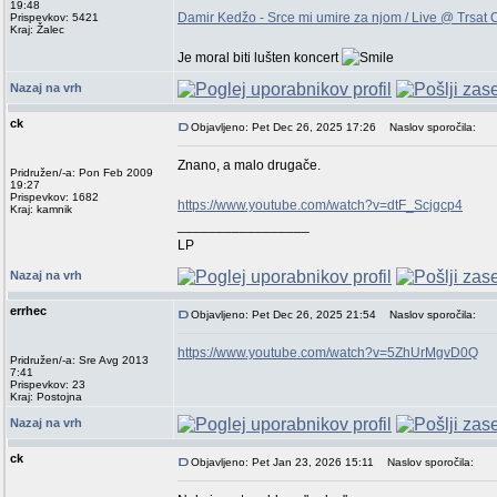
19:48
Damir Kedžo - Srce mi umire za njom / Live @ Trsat 
Prispevkov: 5421
Kraj: Žalec
Je moral biti lušten koncert
Nazaj na vrh
ck
Objavljeno: Pet Dec 26, 2025 17:26
Naslov sporočila:
Znano, a malo drugače.
Pridružen/-a: Pon Feb 2009
19:27
Prispevkov: 1682
https://www.youtube.com/watch?v=dtF_Scjgcp4
Kraj: kamnik
_________________
LP
Nazaj na vrh
errhec
Objavljeno: Pet Dec 26, 2025 21:54
Naslov sporočila:
https://www.youtube.com/watch?v=5ZhUrMgvD0Q
Pridružen/-a: Sre Avg 2013
7:41
Prispevkov: 23
Kraj: Postojna
Nazaj na vrh
ck
Objavljeno: Pet Jan 23, 2026 15:11
Naslov sporočila: