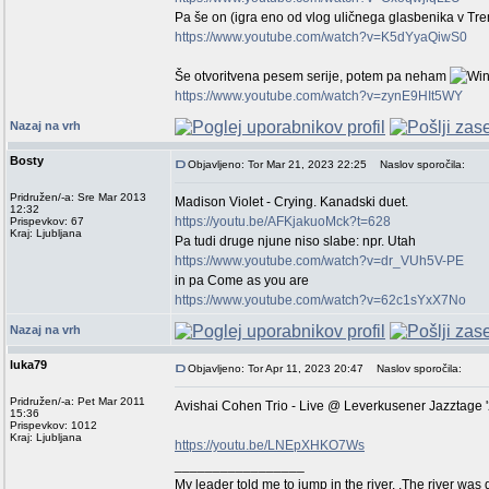
Pa še on (igra eno od vlog uličnega glasbenika v Tre
https://www.youtube.com/watch?v=K5dYyaQiwS0
Še otvoritvena pesem serije, potem pa neham
https://www.youtube.com/watch?v=zynE9HIt5WY
Nazaj na vrh
Bosty
Objavljeno: Tor Mar 21, 2023 22:25
Naslov sporočila:
Pridružen/-a: Sre Mar 2013
Madison Violet - Crying. Kanadski duet.
12:32
https://youtu.be/AFKjakuoMck?t=628
Prispevkov: 67
Kraj: Ljubljana
Pa tudi druge njune niso slabe: npr. Utah
https://www.youtube.com/watch?v=dr_VUh5V-PE
in pa Come as you are
https://www.youtube.com/watch?v=62c1sYxX7No
Nazaj na vrh
luka79
Objavljeno: Tor Apr 11, 2023 20:47
Naslov sporočila:
Pridružen/-a: Pet Mar 2011
Avishai Cohen Trio - Live @ Leverkusener Jazztage 
15:36
Prispevkov: 1012
Kraj: Ljubljana
https://youtu.be/LNEpXHKO7Ws
_________________
My leader told me to jump in the river. .The river was 