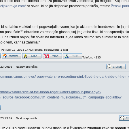
da bi bilo fino imet ločeno temo za prolazne stvari z interneta, pa mogoče "Kaj tren
ocijazdravja.com/
za stvari, ki se jih dejansko predvsem posluša, recimo
ženski par
j bi se lahko v takšni temi pogovarjali o vsem, kar je aktualno in trendovsko. In ja, m
utno poslušate?" ohranimo za resnejšo glasbo, saj je glasba tista, ki nas spremlja sk
e. Ena izmed najboljših stvari na internetu je, da lahko delimo svoje interese in mne
o o tem, kar nas zanima."
 Pet Mar 17, 2023 14:03; skupaj popravljeno 1 krat
Telefon: 4235
023 09:03
Naslov sporočila:
.com/music/music-news/roger-waters-re-recording-pink-floyd-the-dark-side-of-the-
com/news/dark-side-of-the-moon-roger-waters-gilmour-pink-floyd?
_source=facebook.com&utm_content=musicradar&utm_campaign=socialflow
023 23:09
Naslov sporočila:
iz 2010 o New Orleansu, njihovi glasbi in o življenskih zgodbah kako se pobrati (