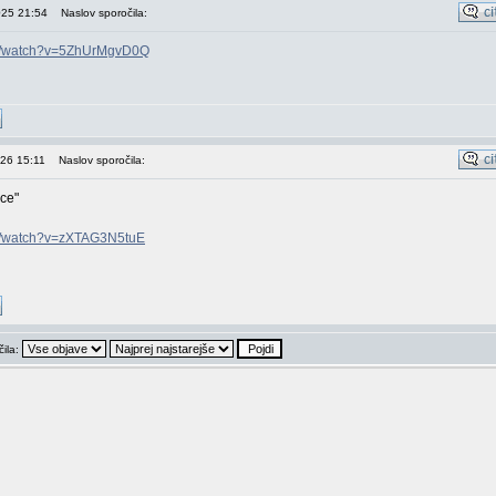
025 21:54
Naslov sporočila:
om/watch?v=5ZhUrMgvD0Q
026 15:11
Naslov sporočila:
dce"
om/watch?v=zXTAG3N5tuE
čila: