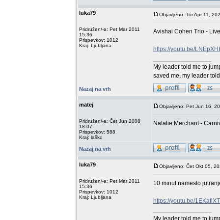
luka79
Objavljeno: Tor Apr 11, 20
Pridružen/-a: Pet Mar 2011
Avishai Cohen Trio - Li
15:36
Prispevkov: 1012
Kraj: Ljubljana
https://youtu.be/LNEp
_________________
My leader told me to jump 
saved me, my leader told m
Nazaj na vrh
matej
Objavljeno: Pet Jun 16, 2
Pridružen/-a: Čet Jun 2008
Natalie Merchant - Carni
18:07
Prispevkov: 588
Kraj: laško
Nazaj na vrh
luka79
Objavljeno: Čet Okt 05, 2
Pridružen/-a: Pet Mar 2011
10 minut namesto jutranj
15:36
Prispevkov: 1012
Kraj: Ljubljana
https://youtu.be/1EKaf
_________________
My leader told me to jump 