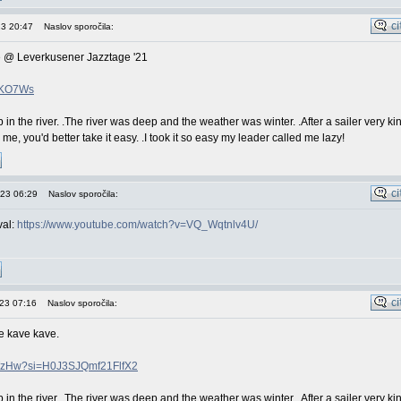
23 20:47
Naslov sporočila:
ve @ Leverkusener Jazztage '21
XHKO7Ws
in the river. .The river was deep and the weather was winter. .After a sailer very ki
e, you'd better take it easy. .I took it so easy my leader called me lazy!
023 06:29
Naslov sporočila:
val:
https://www.youtube.com/watch?v=VQ_Wqtnlv4U/
023 07:16
Naslov sporočila:
e kave kave.
lXTzHw?si=H0J3SJQmf21FlfX2
in the river. .The river was deep and the weather was winter. .After a sailer very ki