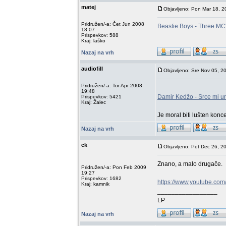
matej
Objavljeno: Pon Mar 18, 
Pridružen/-a: Čet Jun 2008
Beastie Boys - Three MC
18:07
Prispevkov: 588
Kraj: laško
Nazaj na vrh
audiofill
Objavljeno: Sre Nov 05, 2
Pridružen/-a: Tor Apr 2008
19:48
Damir Kedžo - Srce mi um
Prispevkov: 5421
Kraj: Žalec
Je moral biti lušten konc
Nazaj na vrh
ck
Objavljeno: Pet Dec 26, 2
Znano, a malo drugače.
Pridružen/-a: Pon Feb 2009
19:27
Prispevkov: 1682
https://www.youtube.co
Kraj: kamnik
_________________
LP
Nazaj na vrh