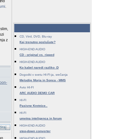
utno
fumi
.
Zadnje teme - HI-FI
islim,
ozi
CD, Vinil, DVD, Blu-ray
nja z
Kaj trenutno poslušate?
HIGH-END AUDIO
CD - original vs. ripped
HIGH-END AUDIO
Ko kabel naredi razliko :D
Dogodki v svetu HI-FI-ja, srečanja
Melodije Morja in Sonca - MMS
moon-
Avto HI-FI
ARC AUDIO DEMO CAR
HI-FI
Pasivne Kretnice..
HI-FI
umetna inteligenca in forum
HIGH-END AUDIO
step-down converter
po
HIGH-END AUDIO