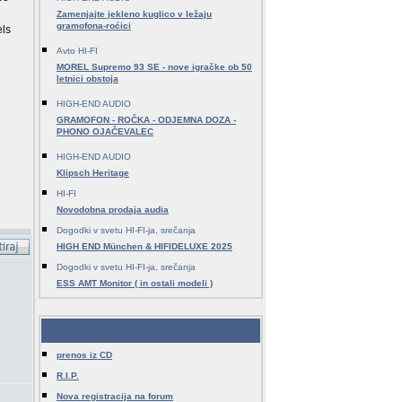
Zamenjajte jekleno kuglico v ležaju
gramofona-roćici
els
Avto HI-FI
MOREL Supremo 93 SE - nove igračke ob 50
letnici obstoja
HIGH-END AUDIO
GRAMOFON - ROČKA - ODJEMNA DOZA -
PHONO OJAČEVALEC
HIGH-END AUDIO
Klipsch Heritage
HI-FI
Novodobna prodaja audia
Dogodki v svetu HI-FI-ja, srečanja
HIGH END München & HIFIDELUXE 2025
Dogodki v svetu HI-FI-ja, srečanja
ESS AMT Monitor ( in ostali modeli )
Zadnje teme - ostalo
prenos iz CD
R.I.P.
Nova registracija na forum