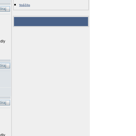
Voščilo
VIDEOTEKA
ndly
ndly