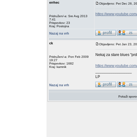
errhec
Objavljeno: Pet Dec 26, 2
https://www.youtube.c
Pridružen/-a: Sre Avg 2013
7:41
Prispevkov: 23
Kraj: Postojna
Nazaj na vrh
ck
Objavljeno: Pet Jan 23, 2
Nekaj za stare blues "pr
Pridružen/-a: Pon Feb 2009
19:27
Prispevkov: 1682
https://www.youtube.c
Kraj: kamnik
_________________
LP
Nazaj na vrh
Pokaži sporo