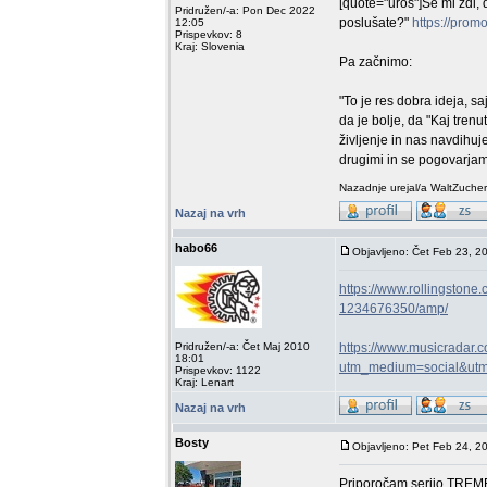
[quote="uroš"]Se mi zdi, 
Pridružen/-a: Pon Dec 2022
poslušate?"
https://prom
12:05
Prispevkov: 8
Kraj: Slovenia
Pa začnimo:
"To je res dobra ideja, sa
da je bolje, da "Kaj tren
življenje in nas navdihuj
drugimi in se pogovarjam
Nazadnje urejal/a WaltZucher
Nazaj na vrh
habo66
Objavljeno: Čet Feb 23, 2
https://www.rollingstone
1234676350/amp/
Pridružen/-a: Čet Maj 2010
https://www.musicradar.
18:01
utm_medium=social&utm
Prispevkov: 1122
Kraj: Lenart
Nazaj na vrh
Bosty
Objavljeno: Pet Feb 24, 2
Priporočam serijo TREME 