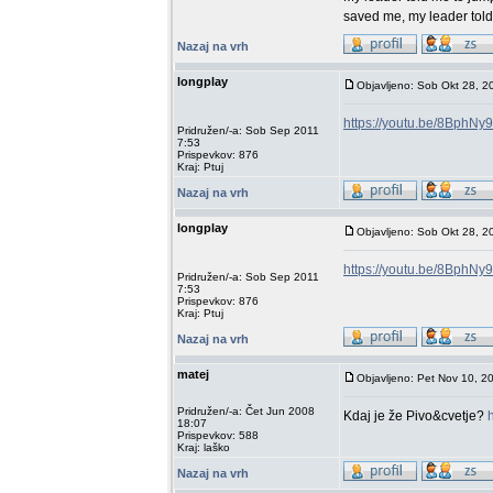
saved me, my leader told m
Nazaj na vrh
longplay
Objavljeno: Sob Okt 28, 2
https://youtu.be/8Bph
Pridružen/-a: Sob Sep 2011
7:53
Prispevkov: 876
Kraj: Ptuj
Nazaj na vrh
longplay
Objavljeno: Sob Okt 28, 2
https://youtu.be/8Bph
Pridružen/-a: Sob Sep 2011
7:53
Prispevkov: 876
Kraj: Ptuj
Nazaj na vrh
matej
Objavljeno: Pet Nov 10, 2
Pridružen/-a: Čet Jun 2008
Kdaj je že Pivo&cvetje?
18:07
Prispevkov: 588
Kraj: laško
Nazaj na vrh