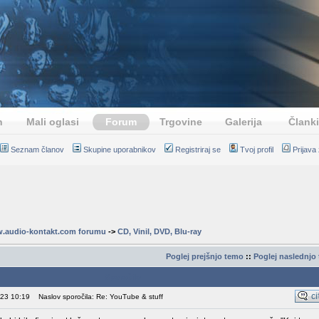
n
Mali oglasi
Forum
Trgovine
Galerija
Članki
Seznam članov
Skupine uporabnikov
Registriraj se
Tvoj profil
Prijava
.audio-kontakt.com forumu
->
CD, Vinil, DVD, Blu-ray
Poglej prejšnjo temo
::
Poglej naslednjo
Sporočilo
023 10:19
Naslov sporočila: Re: YouTube & stuff