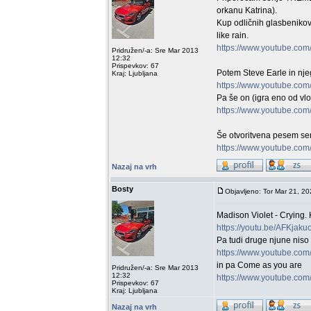
orkanu Katrina).
Kup odličnih glasbenikov
like rain.
https://www.youtube.com
Pridružen/-a: Sre Mar 2013
12:32
Prispevkov: 67
Potem Steve Earle in njeg
Kraj: Ljubljana
https://www.youtube.co
Pa še on (igra eno od vl
https://www.youtube.c
Še otvoritvena pesem se
https://www.youtube.co
Nazaj na vrh
Bosty
Objavljeno: Tor Mar 21, 2
Madison Violet - Crying.
https://youtu.be/AFKjak
Pa tudi druge njune niso 
https://www.youtube.co
in pa Come as you are
Pridružen/-a: Sre Mar 2013
12:32
https://www.youtube.c
Prispevkov: 67
Kraj: Ljubljana
Nazaj na vrh