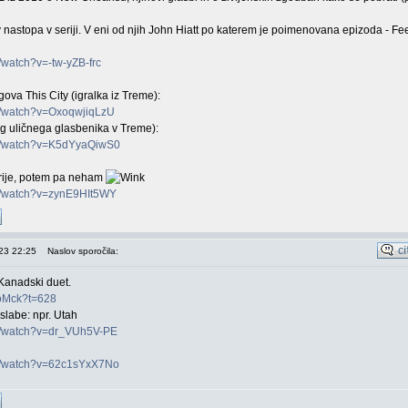
 nastopa v seriji. V eni od njih John Hiatt po katerem je poimenovana epizoda - Fe
/watch?v=-tw-yZB-frc
ova This City (igralka iz Treme):
m/watch?v=OxoqwjiqLzU
og uličnega glasbenika v Treme):
om/watch?v=K5dYyaQiwS0
rije, potem pa neham
m/watch?v=zynE9HIt5WY
023 22:25
Naslov sporočila:
 Kanadski duet.
uoMck?t=628
slabe: npr. Utah
m/watch?v=dr_VUh5V-PE
om/watch?v=62c1sYxX7No