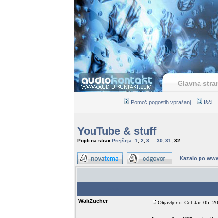
Glavna stra
Pomoč pogostih vprašanj
Išči
YouTube & stuff
Pojdi na stran
Prejšnja
1
,
2
,
3
...
30
,
31
,
32
Kazalo po www
Avtor
WaltZucher
Objavljeno: Čet Jan 05, 2