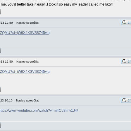
e, you'd better take it easy. .I took it so easy my leader called me lazy!
023 12:50
Naslov sporočila:
Ny9ZQMU?si=jW9X4XSVS8Z45ylg
023 12:50
Naslov sporočila:
Ny9ZQMU?si=jW9X4XSVS8Z45ylg
023 10:10
Naslov sporočila:
https://www.youtube.com/watch?v=m4C58lmv1J4/