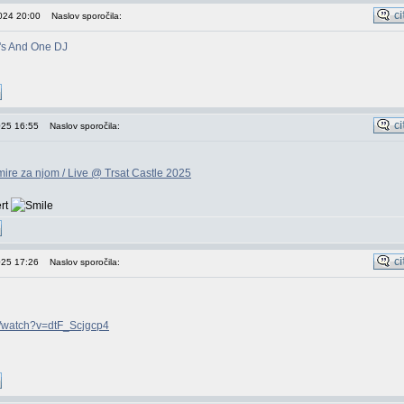
2024 20:00
Naslov sporočila:
's And One DJ
025 16:55
Naslov sporočila:
ire za njom / Live @ Trsat Castle 2025
ert
025 17:26
Naslov sporočila:
m/watch?v=dtF_Scjgcp4