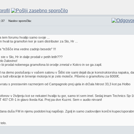
1:37
Naslov sporočila:
a tem forumu hvalijo samo svoje ...
vali ta gramofon ker je sam distributer za Slo, Hr ...
 "tržišče ima vedno zadnjo besedo" !!!
e v Slo, Hr in dalje prodali v petih letih???
lo žalostno!
e bi prodal nobenega gramofona bi orodje zmetal v Kokro in se ga zapil.
il na demo poslušanju v vašem salonu v Šiški ste sami dejali da je konstruktorska napaka, da
 tu tudi vibracije in brnenje motorja ki je zelo moteče. Pišemo o gramofonu za 6000€.
ratu s prestavnim razmerjem od Campagnolo prej ujela in držala hitrost 33,3 kot pa Holbo
onov v življenju kot se nekateri hvalijo tu gor, samo tri sem imel. Sedaj imam Technics Sp-1
T 407 CR-1 in glavo Ikeda Kai. Prej pa dve Kuzmi. Sem v audio nirvani!
dana duša FM in njemu podobni kaj napišejo. Zgolj in samo zadovoljen končni kupec/uporabni
telo.