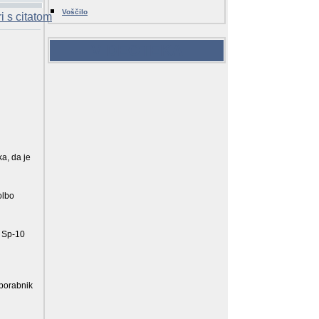
Voščilo
VIDEOTEKA
a, da je
olbo
s Sp-10
uporabnik