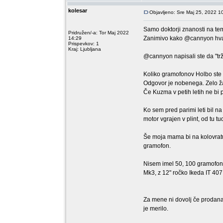
kolesar
Objavljeno: Sre Maj 25, 2022 1
Samo doktorji znanosti na tem
Pridružen/-a: Tor Maj 2022
Zanimivo kako @cannyon hvali 
14:29
Prispevkov: 1
Kraj: Ljubljana
@cannyon napisali ste da "tr
Koliko gramofonov Holbo ste v 
Odgovor je nobenega. Zelo ž
Če Kuzma v petih letih ne bi 
Ko sem pred parimi leti bil n
motor vgrajen v plint, od tu 
Še moja mama bi na kolovratu
gramofon.
Nisem imel 50, 100 gramofonov
Mk3, z 12" ročko Ikeda IT 407
Za mene ni dovolj če prodana
je merilo.