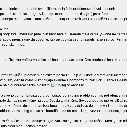
e tudi logično - normalni avdiofili brez psihičnih problemov pohvalijo uspeh.
 ga kupi, če mu kaj ne gre v koncept (cena naprimer, dizajn..) pa pač ne.
alnega med avdiofili, tudi kakšno nestrinjanje z rešitvami ali določena kritika, ni 
to ima.
naj pogruntali medijsko pravilo in rado rečejo: .
.parlate male di me, purche ne parliat
slabo o meni, samo da govorite. Itak se publika vedno razdeli na za in proti. Ker na
 medijsko mrtev.
-------------------------------------------
e ročice, ker večina vas nikoli ni imela opravka s tem. Dve prednosti ima, ki so ner
 proti zaključku predvsem do etikete posnetih LP-jev. Distorzija v tem delu moteče 
avno tam, kjer se v klasiki končujejo skladbe s pompoznimi zaključki. Lahko se deln
se pa tudi odrečeš takim ploščam.
 bistveno pomembnejša od prve - odsotnost skating problemov - ne potrebuješ anti
to da nas ne psihično najeda) češ da to ni slišno. Seveda tega ne moreš slišati na 
a samo v točnem doziranju antiskatinga, ampak že v dejstvu da to mrcvari odjemno d
blema antiskating sile se niti teoretično ne da rešiti, ker je vezan na modulacijo pl
vleče ročico noter - deluje na iglo. Antiskating sila deluje na ročico. Med iglo in ro
igla sledi modulacijam brazde.