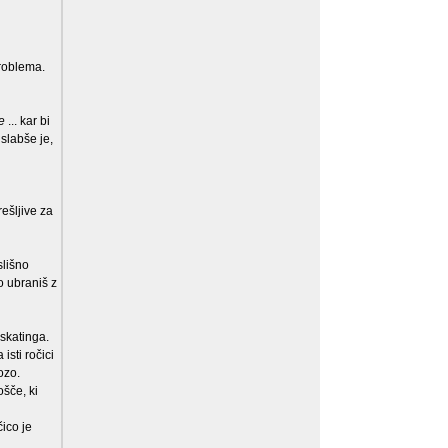
problema.
e
... kar bi
jslabše je,
ešljive za
slišno
o ubraniš z
skatinga.
isti ročici
ozo.
ošče, ki
čico je