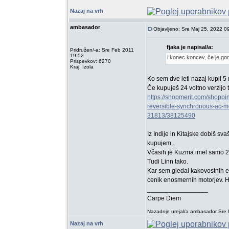
Nazaj na vrh
ambasador
Objavljeno: Sre Maj 25, 2022 0
fjaka je napisal/a:
Pridružen/-a: Sre Feb 2011
19:52
i konec koncev, če je gor
Prispevkov: 6270
Kraj: Izola
Ko sem dve leti nazaj kupil 5 
Če kupuješ 24 voltno verzijo 
https://shopmerit.com/shopp
reversible-synchronous-ac-
31813/38125490
Iz Indije in Kitajske dobiš s
kupujem..
Včasih je Kuzma imel samo 2
Tudi Linn tako.
Kar sem gledal kakovostnih e
cenik enosmernih motorjev. 
_________________
Carpe Diem
Nazadnje urejal/a ambasador Sre M
Nazaj na vrh