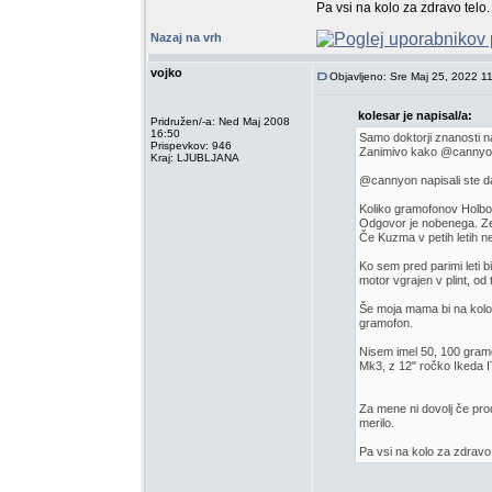
Pa vsi na kolo za zdravo telo.
Nazaj na vrh
vojko
Objavljeno: Sre Maj 25, 2022 1
kolesar je napisal/a:
Pridružen/-a: Ned Maj 2008
16:50
Samo doktorji znanosti n
Prispevkov: 946
Zanimivo kako @cannyon h
Kraj: LJUBLJANA
@cannyon napisali ste da
Koliko gramofonov Holbo st
Odgovor je nobenega. Ze
Če Kuzma v petih letih n
Ko sem pred parimi leti b
motor vgrajen v plint, od
Še moja mama bi na kolov
gramofon.
Nisem imel 50, 100 gramof
Mk3, z 12" ročko Ikeda I
Za mene ni dovolj če pro
merilo.
Pa vsi na kolo za zdravo 