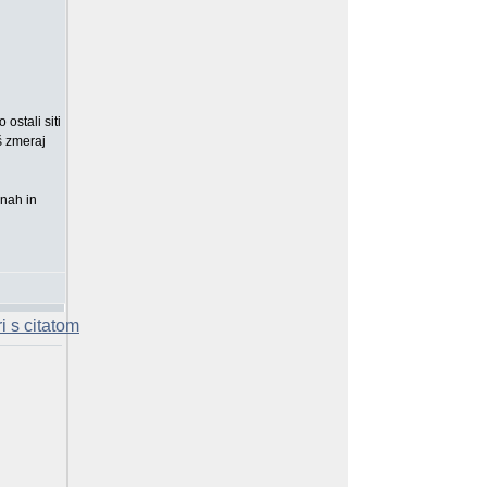
 ostali siti
oš zmeraj
lnah in