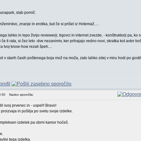
lunapark, slab pornič.
ženirstvo, znanje in erotika, tud če si prišel iz Hotemaž.....
ga lahko in lepo živijo reviewerji, trgovci in internet zvezde, - konštruktorji pa, ko so
i če ti rata, si čez leto -dve nezanimiv, ker prihajajo vedno novi, skratka kot avtor b
za tvoj know-how rezali špeh....
bil v starih časih poštenega boja mož na moža, zato lahko zdej v miru hodi po gosti
0:50
Naslov sporočila:
l svoj prvenec in - uspel!! Bravo!
et proizvaja in pošilja po svetu svoje izdelke.
kompleksen izdelek pa obrni kamor hočeš.
e.
itvi tega izdelka.