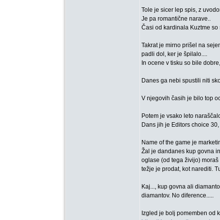
Tole je sicer lep spis, z uvod
Je pa romantične narave..
Časi od kardinala Kuztme so 
Takrat je mirno prišel na seje
padli dol, ker je špilalo....
In ocene v tisku so bile dobre,
Danes ga nebi spustili niti sk
V njegovih časih je bilo top 
Potem je vsako leto naraščalo.
Dans jih je Editors choice 30
Name of the game je marketin
Žal je dandanes kup govna in
oglase (od tega živijo) moraš 
težje je prodat, kot narediti.
Kaj..., kup govna ali diamant
diamantov. No diference.....
Izgled je bolj pomemben od kva