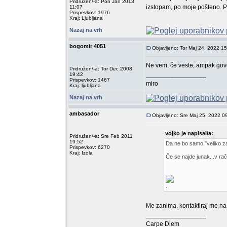
Pridružen/-a: Pon Jan 2013
izstopam, po moje pošteno. Pa 
11:07
Prispevkov: 1976
Kraj: Ljubljana
Nazaj na vrh
bogomir 4051
Objavljeno: Tor Maj 24, 2022 1
Ne vem, če veste, ampak govo
Pridružen/-a: Tor Dec 2008
_________________
19:42
Prispevkov: 1467
miro
Kraj: ljubljana
Nazaj na vrh
ambasador
Objavljeno: Sre Maj 25, 2022 0
vojko je napisal/a:
Pridružen/-a: Sre Feb 2011
19:52
Da ne bo samo "veliko za o
Prispevkov: 6270
Kraj: Izola
Če se najde junak...v rač
.
Me zanima, kontaktiraj me na
_________________
Carpe Diem