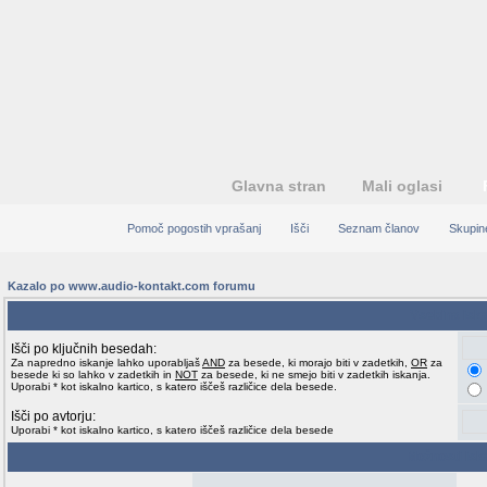
Glavna stran
Mali oglasi
Pomoč pogostih vprašanj
Išči
Seznam članov
Skupin
Kazalo po www.audio-kontakt.com forumu
Vsebina isk
Išči po ključnih besedah:
Za napredno iskanje lahko uporabljaš
AND
za besede, ki morajo biti v zadetkih,
OR
za
besede ki so lahko v zadetkih in
NOT
za besede, ki ne smejo biti v zadetkih iskanja.
Uporabi * kot iskalno kartico, s katero iščeš različice dela besede.
Išči po avtorju:
Uporabi * kot iskalno kartico, s katero iščeš različice dela besede
Možnosti isk