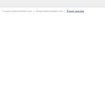
© www.audio-kontakt.com | info@audio-kontakt.com |
Pogoji uporabe