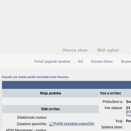
Glavna stran
Mali oglasi
Pomoč pogostih vprašanj
Išči
Seznam članov
Skupin
Kazalo po www.audio-kontakt.com forumu
Pregled profila - predst
Moja podoba
Vse o errhec
Pridružen/-a:
Sr
Vse objave:
23
Stiki errhec
[0.
Naj
Elektronski naslov:
Kraj:
Po
Zasebno sporočilo:
Spletna stran:
MSN Messenger - naslov: