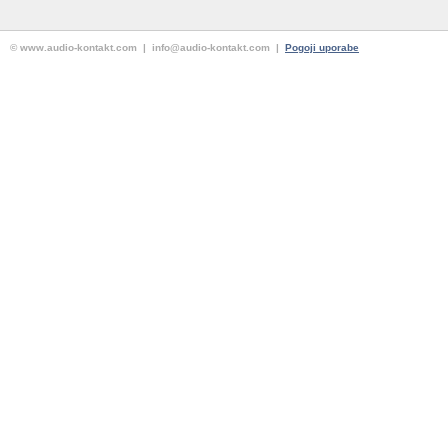
© www.audio-kontakt.com | info@audio-kontakt.com |
Pogoji uporabe