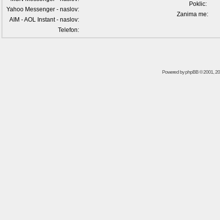
Poklic:
Yahoo Messenger - naslov:
Zanima me:
AIM - AOL Instant - naslov:
Telefon:
Powered by
phpBB
© 2001, 2