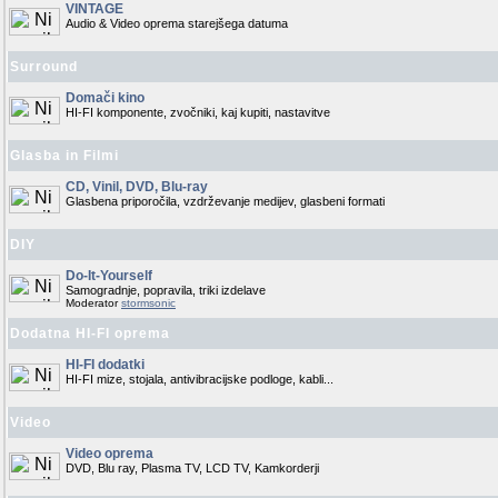
VINTAGE
Audio & Video oprema starejšega datuma
Surround
Domači kino
HI-FI komponente, zvočniki, kaj kupiti, nastavitve
Glasba in Filmi
CD, Vinil, DVD, Blu-ray
Glasbena priporočila, vzdrževanje medijev, glasbeni formati
DIY
Do-It-Yourself
Samogradnje, popravila, triki izdelave
Moderator
stormsonic
Dodatna HI-FI oprema
HI-FI dodatki
HI-FI mize, stojala, antivibracijske podloge, kabli...
Video
Video oprema
DVD, Blu ray, Plasma TV, LCD TV, Kamkorderji