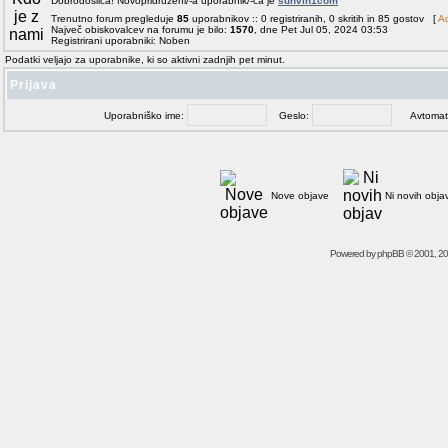
Dobrodošlica! Novopridruženi/-a uporabnik/-ca je
sunvin1com
Trenutno forum pregleduje
85
uporabnikov :: 0 registriranih, 0 skritih in 85 gostov [
Ad
Največ obiskovalcev na forumu je bilo:
1570
, dne Pet Jul 05, 2024 03:53
Registrirani uporabniki: Noben
Podatki veljajo za uporabnike, ki so aktivni zadnjih pet minut.
Prijava
Uporabniško ime:
Geslo:
Avtomatičn
Nove objave
Ni novih obja
Powered by
phpBB
© 2001, 2