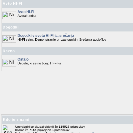
Avto HI-FI
Avto HI-FI
Avtoakustika
Dogodki
Dogodki v svetu HI-FI-ja, srečanja
HI-FI sejmi, Demonstracije pri zastopnikih, Srečanja audiofilov
Razno
Ostalo
Debate, ki se ne tičejo HI-FI-ja
Kdo je z nami
Uporabniki so skupaj objavili že
135527
prispevkov
Imamo že
7155
prijavljenih uporabnikov