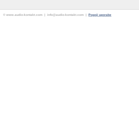
© www.audio-kontakt.com | info@audio-kontakt.com |
Pogoji uporabe