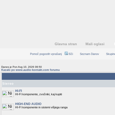
Glavna stran
Mali oglasi
Pomoč pogostih vprašanj
Išči
Seznam članov
Skupin
Danes je Pon Avg 10, 2026 08:50
Kazalo po www.audio-kontakt.com forumu
Forum
Stereo
HI-FI
HI-FI komponente, zvočniki, kaj kupiti
HIGH-END AUDIO
HI-FI komponente in sistemi višjega ranga