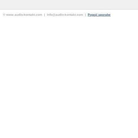
© www.audio-kontakt.com | info@audio-kontakt.com |
Pogoji uporabe