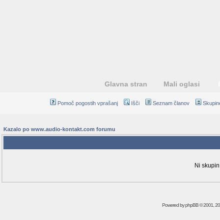
Glavna stran
Mali oglasi
Pomoč pogostih vprašanj
Išči
Seznam članov
Skupin
Kazalo po www.audio-kontakt.com forumu
Obvestil
Ni skupin
Powered by
phpBB
© 2001, 2