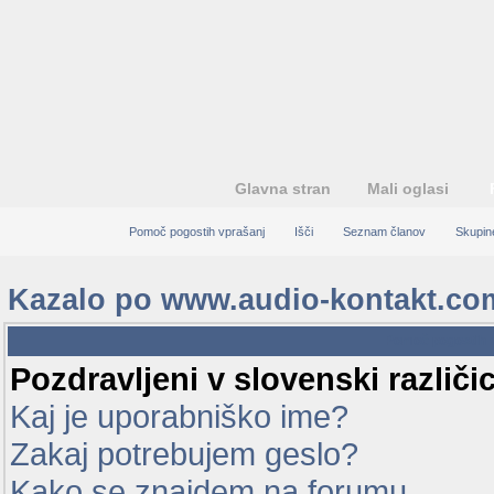
Glavna stran
Mali oglasi
Pomoč pogostih vprašanj
Išči
Seznam članov
Skupin
Kazalo po www.audio-kontakt.co
Pomoč pogostih 
Pozdravljeni v slovenski različ
Kaj je uporabniško ime?
Zakaj potrebujem geslo?
Kako se znajdem na forumu