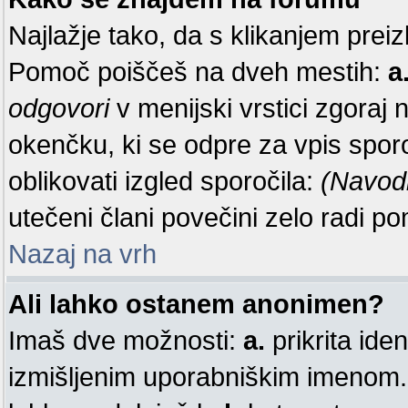
Najlažje tako, da s klikanjem preiz
Pomoč poiščeš na dveh mestih:
a
odgovori
v menijski vrstici zgoraj 
okenčku, ki se odpre za vpis sporo
oblikovati izgled sporočila:
(Navod
utečeni člani povečini zelo radi 
Nazaj na vrh
Ali lahko ostanem anonimen?
Imaš dve možnosti:
a.
prikrita iden
izmišljenim uporabniškim imenom. 