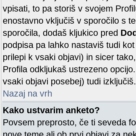
vpisati, to pa storiš v svojem Profi
enostavno vključiš v sporočilo s 
sporočila, dodaš kljukico pred
Dod
podpisa pa lahko nastaviš tudi kot 
prilepi k vsaki objavi) in sicer tak
Profila odkljukaš ustrezeno opcijo
vsaki objavi posebej) tudi izključiš.
Nazaj na vrh
Kako ustvarim anketo?
Povsem preprosto, če ti seveda fo
nove teme ali ob prvi objavi za n