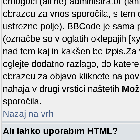
omogoči (ali ne) administrator (la
obrazcu za vnos sporočila, s tem 
ustrezno polje). BBCode je sama 
(označbe so v oglatih oklepajih [x
nad tem kaj in kakšen bo izpis.Za v
oglejte dodatno razlago, do katere
obrazcu za objavo kliknete na p
nahaja v drugi vrstici naštetih
Mož
sporočila.
Nazaj na vrh
Ali lahko uporabim HTML?