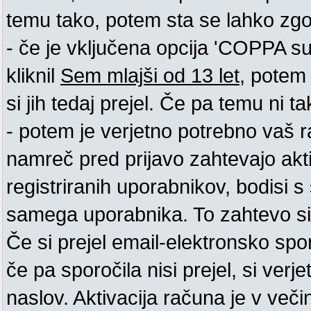
temu tako, potem sta se lahko zgodi
- če je vključena opcija 'COPPA supp
kliknil
Sem mlajši od 13 let
, potem 
si jih tedaj prejel. Če pa temu ni tak
- potem je verjetno potrebno vaš ra
namreč pred prijavo zahtevajo akt
registriranih uporabnikov, bodisi s 
samega uporabnika. To zahtevo si m
Če si prejel email-elektronsko spo
če pa sporočila nisi prejel, si ver
naslov. Aktivacija računa je v več