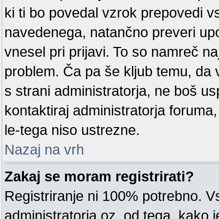
ki ti bo povedal vzrok prepovedi v
navedenega, natančno preveri upor
vnesel pri prijavi. To so namreč na
problem. Ča pa še kljub temu, d
s strani administratorja, ne boš us
kontaktiraj administratorja foruma
le-tega niso ustrezne.
Nazaj na vrh
Zakaj se moram registrirati?
Registriranje ni 100% potrebno. V
administratorja oz. od tega, kako j