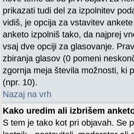
prikazati tudi del za izpolnitev p
vidiš, je opcija za vstavitev ank
anketo izpolniš tako, da najprej 
vsaj dve opciji za glasovanje. Pra
zbiranja glasov (0 pomeni neskonč
zgornja meja števila možnosti, ki p
(npr. 10).
Nazaj na vrh
Kako uredim ali izbrišem anket
S tem je tako kot pri objavah. Se pr