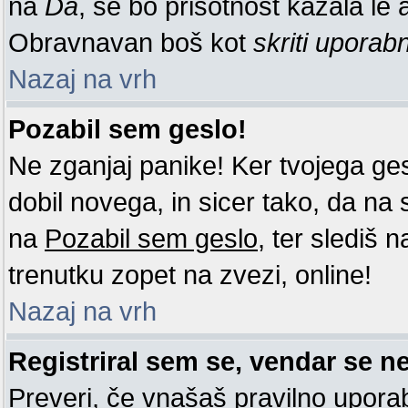
na
Da
, se bo prisotnost kazala le a
Obravnavan boš kot
skriti uporab
Nazaj na vrh
Pozabil sem geslo!
Ne zganjaj panike! Ker tvojega ge
dobil novega, in sicer tako, da na st
na
Pozabil sem geslo
, ter slediš 
trenutku zopet na zvezi, online!
Nazaj na vrh
Registriral sem se, vendar se ne
Preveri, če vnašaš pravilno uporab