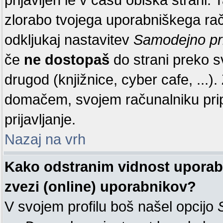
zlorabo tvojega uporabniškega raču
odkljukaj nastavitev
Samodejno pr
če
ne dostopaš
do strani preko 
drugod (knjižnice, cyber cafe, ...
domačem, svojem računalniku pr
prijavljanje.
Nazaj na vrh
Kako odstranim vidnost uporabn
zvezi (online) uporabnikov?
V svojem profilu boš našel opcijo