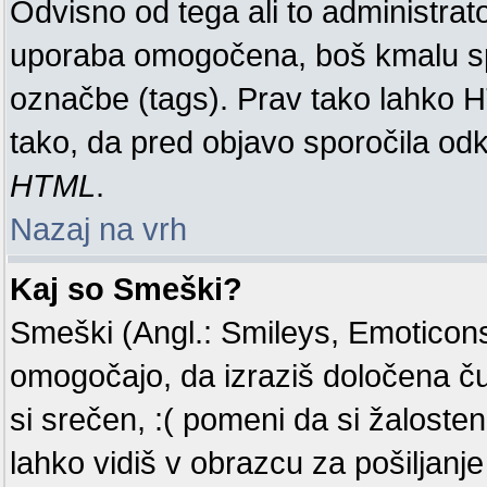
Odvisno od tega ali to administra
uporaba omogočena, boš kmalu spo
označbe (tags). Prav tako lahko 
tako, da pred objavo sporočila odk
HTML
.
Nazaj na vrh
Kaj so Smeški?
Smeški (Angl.: Smileys, Emoticons)
omogočajo, da izraziš določena č
si srečen, :( pomeni da si žaloste
lahko vidiš v obrazcu za pošiljanje