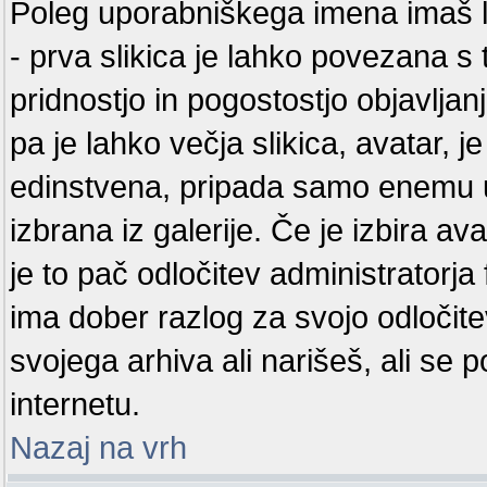
Poleg uporabniškega imena imaš lah
- prva slikica je lahko povezana s 
pridnostjo in pogostostjo objavlja
pa je lahko večja slikica, avatar, j
edinstvena, pripada samo enemu u
izbrana iz galerije. Če je izbira 
je to pač odločitev administratorj
ima dober razlog za svojo odločite
svojega arhiva ali narišeš, ali se 
internetu.
Nazaj na vrh