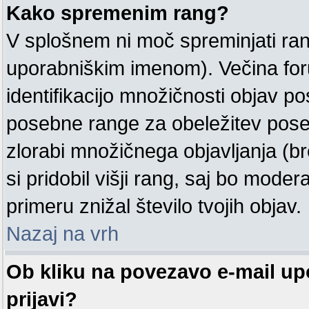
Kako spremenim rang?
V splošnem ni moč spreminjati ran
uporabniškim imenom). Večina for
identifikacijo množičnosti objav 
posebne range za obeležitev pose
zlorabi množičnega objavljanja (b
si pridobil višji rang, saj bo moder
primeru znižal število tvojih objav.
Nazaj na vrh
Ob kliku na povezavo e-mail u
prijavi?