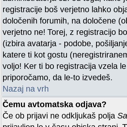
registracije boš verjetno lahko obj
določenih forumih, na določene (o
verjetno ne! Torej, z registracijo b
(izbira avatarja - podobe, pošiljanj
katere ti kot gostu (neregistrira
voljo! Ker ti bo registracija vzela l
priporočamo, da le-to izvedeš.
Nazaj na vrh
Čemu avtomatska odjava?
Če ob prijavi ne odkljukaš polja
Sa
prijavljen le v času obiska strani.