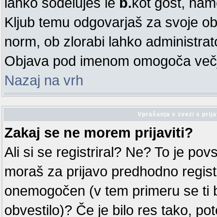
lahko sodeluješ le
b.
kot gost, nam
Kljub temu odgovarjaš za svoje ob
norm, ob zlorabi lahko administra
Objava pod imenom omogoča večjo
Nazaj na vrh
Vprašanja v zvezi s prija
Zakaj se ne morem prijaviti?
Ali si se registriral? Ne? To je po
moraš za prijavo predhodno registri
onemogočen (v tem primeru se ti 
obvestilo)? Če je bilo res tako, po