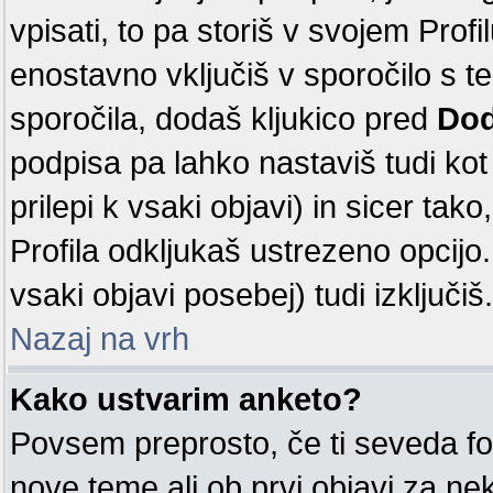
vpisati, to pa storiš v svojem Profi
enostavno vključiš v sporočilo s 
sporočila, dodaš kljukico pred
Dod
podpisa pa lahko nastaviš tudi kot 
prilepi k vsaki objavi) in sicer tak
Profila odkljukaš ustrezeno opcijo
vsaki objavi posebej) tudi izključiš.
Nazaj na vrh
Kako ustvarim anketo?
Povsem preprosto, če ti seveda fo
nove teme ali ob prvi objavi za n