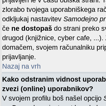
zlorabo tvojega uporabniškega raču
odkljukaj nastavitev
Samodejno pr
če
ne dostopaš
do strani preko 
drugod (knjižnice, cyber cafe, ...
domačem, svojem računalniku pr
prijavljanje.
Nazaj na vrh
Kako odstranim vidnost uporabn
zvezi (online) uporabnikov?
V svojem profilu boš našel opcijo