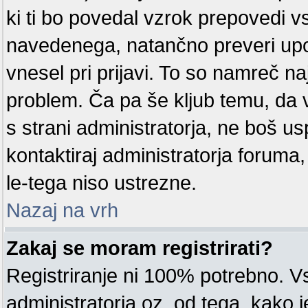
ki ti bo povedal vzrok prepovedi v
navedenega, natančno preveri upor
vnesel pri prijavi. To so namreč na
problem. Ča pa še kljub temu, d
s strani administratorja, ne boš us
kontaktiraj administratorja foruma
le-tega niso ustrezne.
Nazaj na vrh
Zakaj se moram registrirati?
Registriranje ni 100% potrebno. V
administratorja oz. od tega, kako j