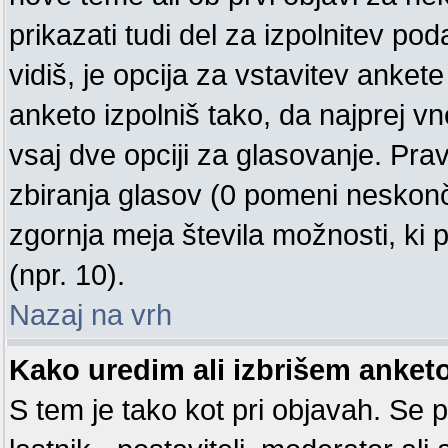
prikazati tudi del za izpolnitev p
vidiš, je opcija za vstavitev ank
anketo izpolniš tako, da najprej 
vsaj dve opciji za glasovanje. Pra
zbiranja glasov (0 pomeni neskonč
zgornja meja števila možnosti, ki p
(npr. 10).
Nazaj na vrh
Kako uredim ali izbrišem anket
S tem je tako kot pri objavah. Se pr