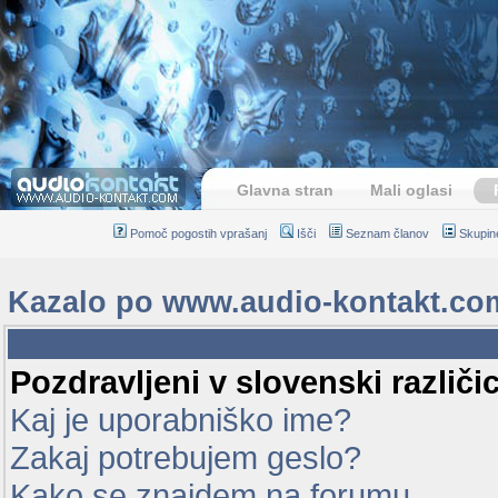
Glavna stran
Mali oglasi
Pomoč pogostih vprašanj
Išči
Seznam članov
Skupin
Kazalo po www.audio-kontakt.co
Pomoč pogostih 
Pozdravljeni v slovenski različ
Kaj je uporabniško ime?
Zakaj potrebujem geslo?
Kako se znajdem na forumu