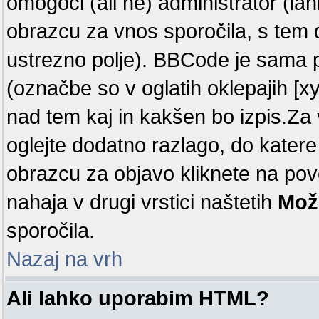
omogoči (ali ne) administrator (la
obrazcu za vnos sporočila, s tem 
ustrezno polje). BBCode je sama 
(označbe so v oglatih oklepajih [x
nad tem kaj in kakšen bo izpis.Za v
oglejte dodatno razlago, do katere
obrazcu za objavo kliknete na p
nahaja v drugi vrstici naštetih
Mož
sporočila.
Nazaj na vrh
Ali lahko uporabim HTML?