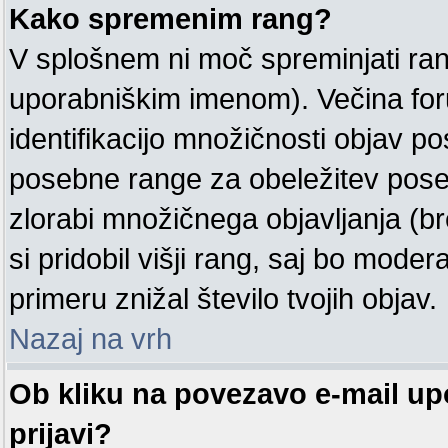
Kako spremenim rang?
V splošnem ni moč spreminjati ran
uporabniškim imenom). Večina for
identifikacijo množičnosti objav 
posebne range za obeležitev pose
zlorabi množičnega objavljanja (b
si pridobil višji rang, saj bo moder
primeru znižal število tvojih objav.
Nazaj na vrh
Ob kliku na povezavo e-mail u
prijavi?