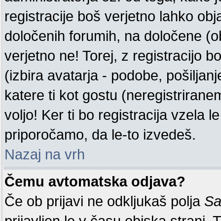
registracije boš verjetno lahko obj
določenih forumih, na določene (o
verjetno ne! Torej, z registracijo b
(izbira avatarja - podobe, pošiljanj
katere ti kot gostu (neregistrira
voljo! Ker ti bo registracija vzela l
priporočamo, da le-to izvedeš.
Nazaj na vrh
Čemu avtomatska odjava?
Če ob prijavi ne odkljukaš polja
Sa
prijavljen le v času obiska strani.