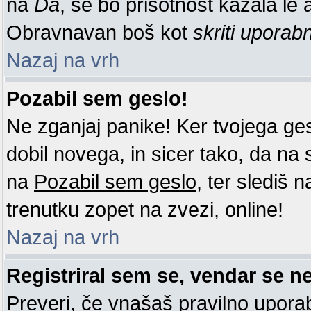
na
Da
, se bo prisotnost kazala le a
Obravnavan boš kot
skriti uporab
Nazaj na vrh
Pozabil sem geslo!
Ne zganjaj panike! Ker tvojega ge
dobil novega, in sicer tako, da na st
na
Pozabil sem geslo
, ter slediš 
trenutku zopet na zvezi, online!
Nazaj na vrh
Registriral sem se, vendar se ne
Preveri, če vnašaš pravilno uporab