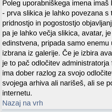
Poleg uporabniškega imena imaš lah
- prva slikica je lahko povezana s 
pridnostjo in pogostostjo objavlja
pa je lahko večja slikica, avatar, j
edinstvena, pripada samo enemu u
izbrana iz galerije. Če je izbira 
je to pač odločitev administratorj
ima dober razlog za svojo odločite
svojega arhiva ali narišeš, ali se 
internetu.
Nazaj na vrh