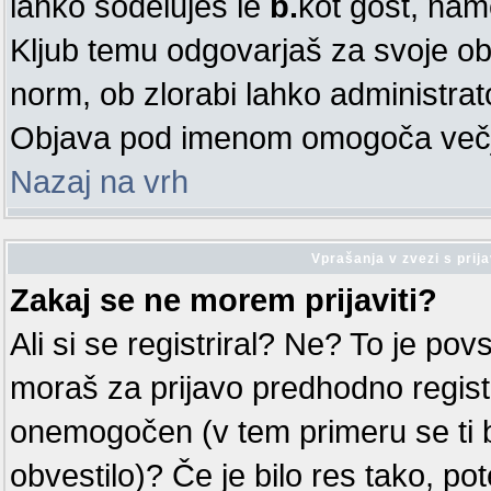
lahko sodeluješ le
b.
kot gost, nam
Kljub temu odgovarjaš za svoje ob
norm, ob zlorabi lahko administra
Objava pod imenom omogoča večjo
Nazaj na vrh
Vprašanja v zvezi s prija
Zakaj se ne morem prijaviti?
Ali si se registriral? Ne? To je po
moraš za prijavo predhodno registri
onemogočen (v tem primeru se ti 
obvestilo)? Če je bilo res tako, po