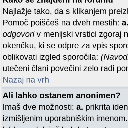
Najlažje tako, da s klikanjem preiz
Pomoč poiščeš na dveh mestih:
a
odgovori
v menijski vrstici zgoraj 
okenčku, ki se odpre za vpis sporo
oblikovati izgled sporočila:
(Navod
utečeni člani povečini zelo radi 
Nazaj na vrh
Ali lahko ostanem anonimen?
Imaš dve možnosti:
a.
prikrita iden
izmišljenim uporabniškim imenom. 