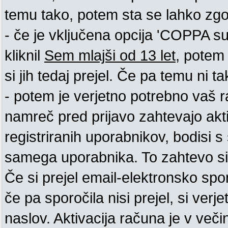
temu tako, potem sta se lahko zgodi
- če je vključena opcija 'COPPA supp
kliknil
Sem mlajši od 13 let
, potem 
si jih tedaj prejel. Če pa temu ni tak
- potem je verjetno potrebno vaš ra
namreč pred prijavo zahtevajo akt
registriranih uporabnikov, bodisi s 
samega uporabnika. To zahtevo si m
Če si prejel email-elektronsko spo
če pa sporočila nisi prejel, si ver
naslov. Aktivacija računa je v več