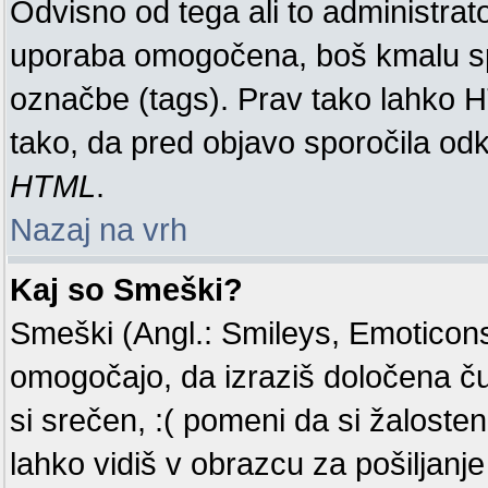
Odvisno od tega ali to administra
uporaba omogočena, boš kmalu spo
označbe (tags). Prav tako lahko 
tako, da pred objavo sporočila odk
HTML
.
Nazaj na vrh
Kaj so Smeški?
Smeški (Angl.: Smileys, Emoticons)
omogočajo, da izraziš določena č
si srečen, :( pomeni da si žaloste
lahko vidiš v obrazcu za pošiljanje