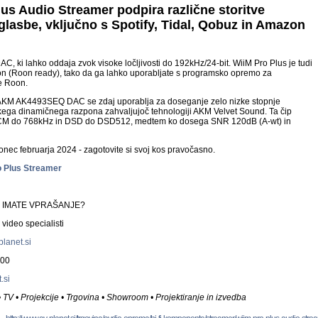
us Audio Streamer podpira različne storitve
glasbe, vključno s Spotify, Tidal, Qobuz in Amazon
AC, ki lahko oddaja zvok visoke ločljivosti do 192kHz/24-bit. WiiM Pro Plus je tudi
on (Roon ready), tako da ga lahko uporabljate s programsko opremo za
e Roon.
AKM AK4493SEQ DAC se zdaj uporablja za doseganje zelo nizke stopnje
kega dinamičnega razpona zahvaljujoč tehnologiji AKM Velvet Sound. Ta čip
CM do 768kHz in DSD do DSD512, medtem ko dosega SNR 120dB (A-wt) in
onec februarja 2024 - zagotovite si svoj kos pravočasno.
o Plus Streamer
• IMATE VPRAŠANJE?
ideo specialisti
lanet.si
500
.si
 • TV • Projekcije • Trgovina • Showroom • Projektiranje in izvedba