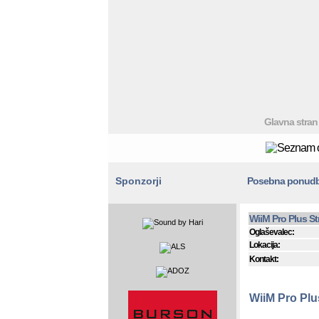
Glavna stran
Sponzorji
Posebna ponud
WiiM Pro Plus S
Oglaševalec:
Lokacija:
Kontakt:
WiiM Pro Plu