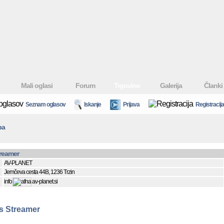
Mali oglasi
Forum
Trgovine
Galerija
Članki
Seznam oglasov
Iskanje
Prijava
Registracija
ba
treamer
AV-PLANET
Jemčeva cesta 44B, 1236 Trzin
info
av-planet.si
s Streamer