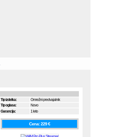
Tip izdelka:
Omrežni predvajalnik
Tip oglasa:
Novo
Garancija:
1 leto
Cena: 229 €