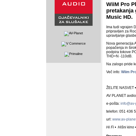
WiiM Pro Pl
pretakanja 
Music HD.
Ima tudi vgrajen D
pripravljen za Ro
upravljanje glasb
Nova generacija 
popačenja in širo
podpira tokove P
THD+N -110dB.
Na zalogo pride k
Več info:
Wiim Pr
ŽELITE NASVET 
AV PLANET avdio v
e-pošta:
info@av-p
telefon: 051 436 
url:
www.av-planet
Hi Fi • Hišni kino