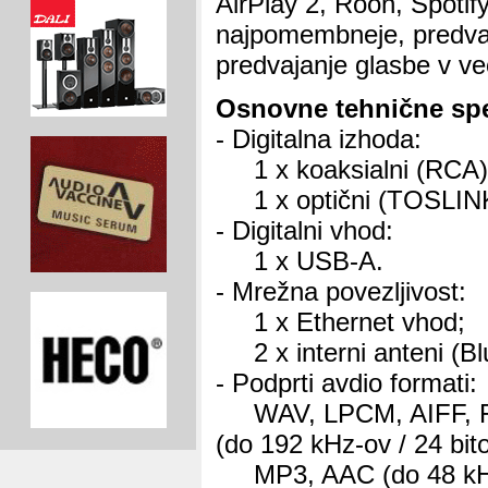
AirPlay 2, Roon, Spotify
najpomembneje, predva
predvajanje glasbe v ve
Osnovne tehnične spec
- Digitalna izhoda:
1 x koaksialni (RCA)
1 x optični (TOSLINK
- Digitalni vhod:
1 x USB-A.
- Mrežna povezljivost:
1 x Ethernet vhod;
2 x interni anteni (Blu
- Podprti avdio formati:
WAV, LPCM, AIFF, 
(do 192 kHz-ov / 24 bito
MP3, AAC (do 48 kHz-