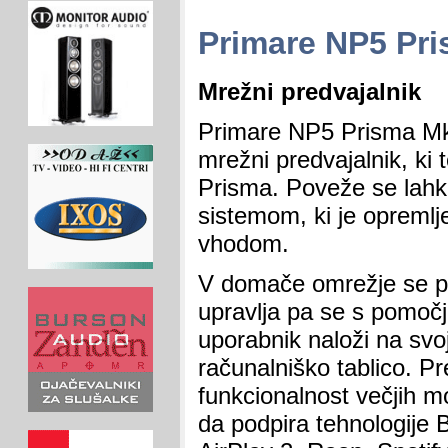
Primare NP5 Pr
Mrežni predvajalnik
Primare NP5 Prisma Mk
mrežni predvajalnik, ki 
Prisma. Poveže se lahko
sistemom, ki je opremlje
vhodom.
V domače omrežje se po
upravlja pa se s pomočj
uporabnik naloži na svoj
računalniško tablico. P
funkcionalnost večjih 
da podpira tehnologije 