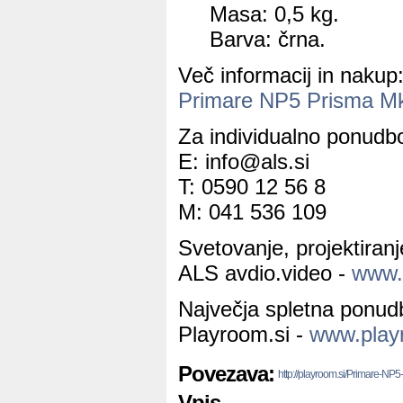
Masa: 0,5 kg.
Barva: črna.
Več informacij in nakup
Primare NP5 Prisma M
Za individualno ponudbo
E: info@als.si
T: 0590 12 56 8
M: 041 536 109
Svetovanje, projektiran
ALS avdio.video -
www.a
Največja spletna ponud
Playroom.si -
www.play
Povezava:
http://playroom.si/Primare-NP
Vpis