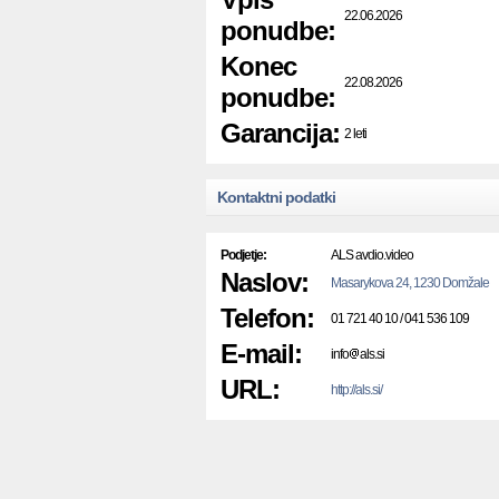
22.06.2026
ponudbe:
Konec
22.08.2026
ponudbe:
Garancija:
2 leti
Kontaktni podatki
Podjetje:
ALS avdio.video
Naslov:
Masarykova 24, 1230 Domžale
Telefon:
01 721 40 10 / 041 536 109
E-mail:
info
als.si
URL:
http://als.si/