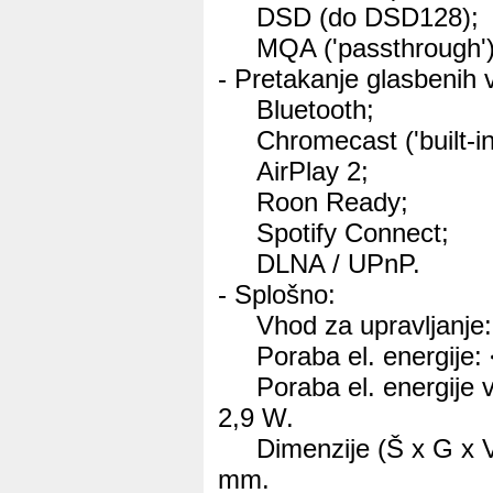
DSD (do DSD128);
MQA ('passthrough')
- Pretakanje glasbenih 
Bluetooth;
Chromecast ('built-in'
AirPlay 2;
Roon Ready;
Spotify Connect;
DLNA / UPnP.
- Splošno:
Vhod za upravljanje:
Poraba el. energije: 
Poraba el. energije v s
2,9 W.
Dimenzije (Š x G x V
mm.