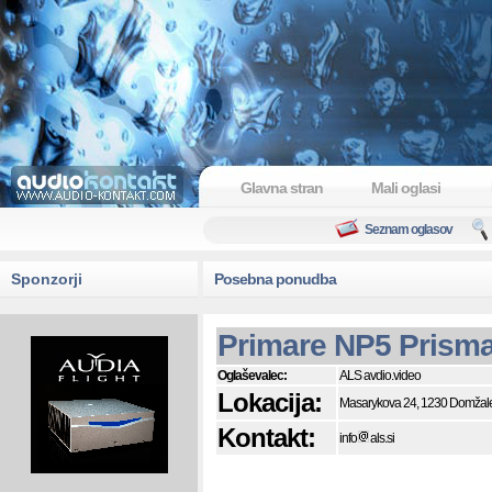
Glavna stran
Mali oglasi
Seznam oglasov
Sponzorji
Posebna ponudba
Primare NP5 Prism
Oglaševalec:
ALS avdio.video
Lokacija:
Masarykova 24, 1230 Domžal
Kontakt:
info
als.si