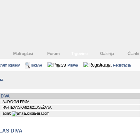
Mali oglasi
Forum
Trgovine
Galerija
Članki
nam oglasov
Iskanje
Prijava
Registracija
ba
DIVA
AUDIO GALERIJA
PARTIZANSKA 82, 6210 SEŽANA
aginfo
audiogalerija.com
LAS DIVA