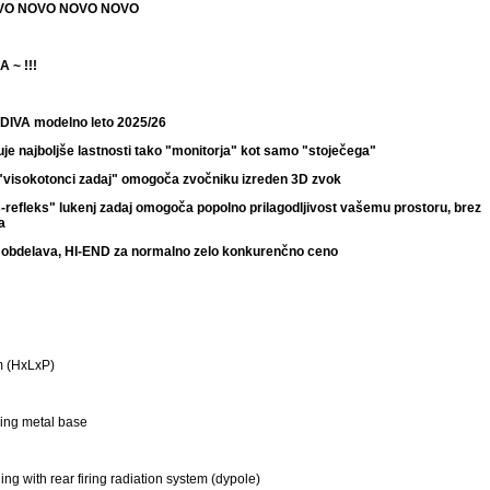
VO NOVO NOVO NOVO
 ~ !!!
IVA modelno leto 2025/26
uje najboljše lastnosti tako "monitorja" kot samo "stoječega"
visokotonci zadaj" omogoča zvočniku izreden 3D zvok
-refleks" lukenj zadaj omogoča popolno prilagodljivost vašemu prostoru, brez
a
n obdelava, HI-END za normalno zelo konkurenčno ceno
m (HxLxP)
ing metal base
ding with rear firing radiation system (dypole)