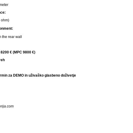
 meter
ce:
2 ohm)
ronment:
m the rear wall
 8200 € (MPC 9800 €)
reh
termin za DEMO in uživaško glasbeno doživetje
rija.com