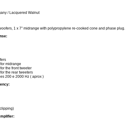
any / Lacquered Walnut
 woofers, 1 x 7” midrange with polypropylene re-cooked cone and phase plug.
nse:
fers
r midrange
the front tweeter
the rear tweeters
0 e 2000 Hz ( aprox )
uency:
:
clipping)
plifier: