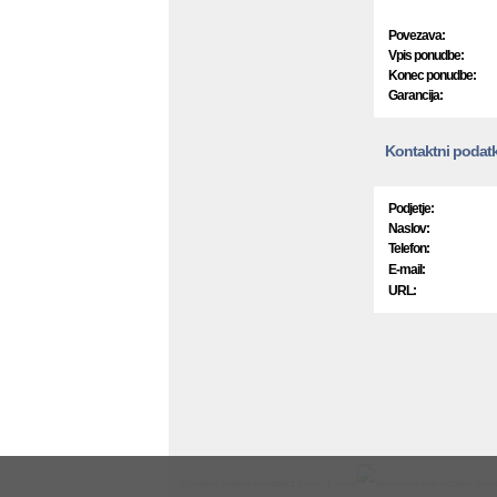
Povezava:
Vpis ponudbe:
Konec ponudbe:
Garancija:
Kontaktni podatk
Podjetje:
Naslov:
Telefon:
E-mail:
URL:
©
www.audio-kontakt.com
| info
audio-kontakt.co