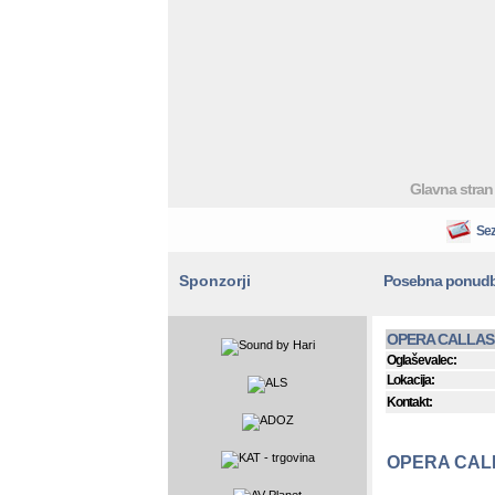
Glavna stran
Sez
Sponzorji
Posebna ponud
OPERA CALLAS 
Oglaševalec:
Lokacija:
Kontakt:
OPERA CAL