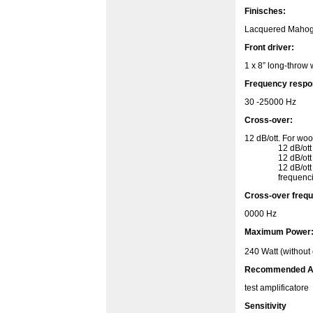
Finisches:
Lacquered Mahog
Front driver:
1 x 8” long-throw
Frequency respo
30 -25000 Hz
Cross-over:
12 dB/ott. For woo
12 dB/ott fo
12 dB/ott for 
12 dB/ott for 
frequencies 20
Cross-over freq
0000 Hz
Maximum Power
240 Watt (without 
Recommended Am
test amplificatore
Sensitivity