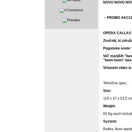
NOVO NOVO NO
~ PROMO AKCIJA
OPERA CALLAS D
Zvočnik, ki združ
Pogonske enote "
Več manjših "bas
"bumi-bumi" bas
Vrhunski videz i
Tehnične spec.:
Size:
116 x 37 x 53,5 c
Weight:
65 Kg each includ
System:
Reflex, floor-stan