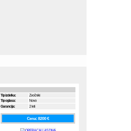
Tip izdelka:
Zvočniki
Tip oglasa:
Novo
Garancija:
2 leti
Cena: 8200 €