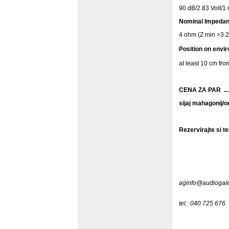
90 dB/2.83 Volt/1
Nominal Impedan
4 ohm (Z min >3.
Position on envi
at least 10 cm fro
CENA ZA PAR ...
sijaj
mahagonij/o
Rezervirajte si 
aginfo@audiogale
tel.: 040 725 676