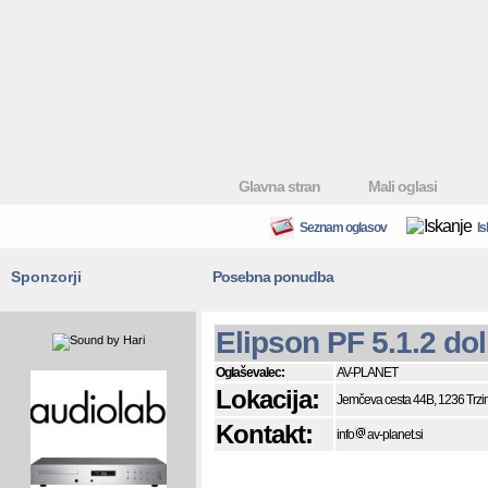
Glavna stran
Mali oglasi
Seznam oglasov
Is
Sponzorji
Posebna ponudba
Elipson PF 5.1.2 do
Oglaševalec:
AV-PLANET
Lokacija:
Jemčeva cesta 44B, 1236 Trzi
Kontakt:
info
av-planet.si