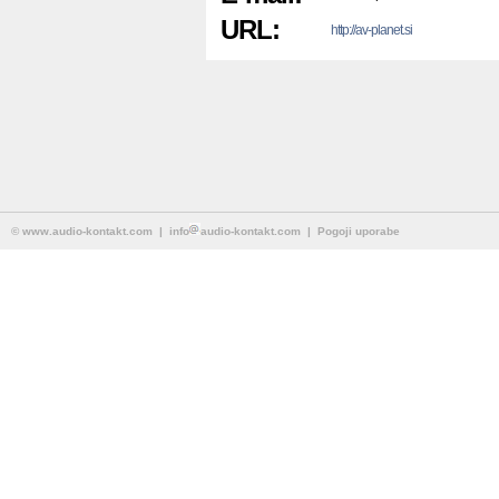
URL:
http://av-planet.si
©
www.audio-kontakt.com
| info
audio-kontakt.com |
Pogoji uporabe