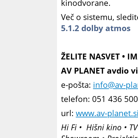
kinodvorane.
Več o sistemu, sledi
5.1.2 dolby atmos
ŽELITE NASVET • I
AV PLANET avdio vid
e-pošta:
info@av-pla
telefon: 051 436 500
url:
www.av-planet.s
Hi Fi • Hišni kino • TV