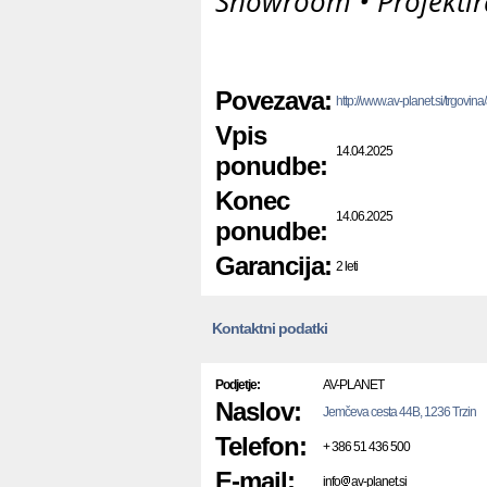
Showroom • Projektir
Povezava:
http://www.av-planet.si/trgovin
Vpis
14.04.2025
ponudbe:
Konec
14.06.2025
ponudbe:
Garancija:
2 leti
Kontaktni podatki
Podjetje:
AV-PLANET
Naslov:
Jemčeva cesta 44B, 1236 Trzin
Telefon:
+ 386 51 436 500
E-mail:
info
av-planet.si