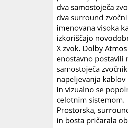
dva samostoječa zvoč
dva surround zvočnik
imenovana visoka kan
izkoriščajo novodob
X zvok. Dolby Atmos
enostavno postavili 
samostoječa zvočnik
napeljevanja kablov 
in vizualno se popo
celotnim sistemom.
Prostorska, surround
in bosta pričarala o