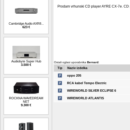
Prodam vrhunski CD player AYRE CX-7e. CD pl
Cambridge Audio AXR8...
623 €
Audiobyte Super Hub
Ostali oglasi uporabnika
Bernard
:
3.500 €
Tip
Naziv izdelka
oppo 205
RCA kabel Tempo Electric
WIREWORLD SILVER ECLIPSE 6
WIREWORLD ATLANTIS
ROCKNA WAVEDREAM
NET
9.300 €