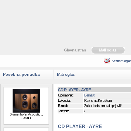
Glavna stran
Mali oglasi
Seznam ogla
Posebna ponudba
Mali oglas
CD PLAYER - AYRE
Uporabnik:
Bernard
Lokacija:
Ravne na Koroškem
E-mail:
Za kontakt se morate prijaviti!
Telefon:
/
Blumenhofer Acoustic...
1.490 €
CD PLAYER - AYRE