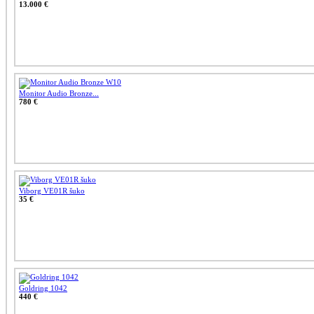
13.000 €
Monitor Audio Bronze...
780 €
Viborg VE01R šuko
35 €
Goldring 1042
440 €