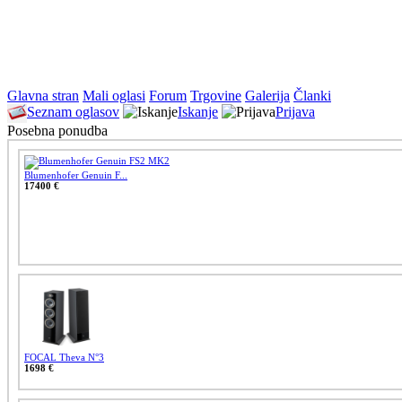
Glavna stran
Mali oglasi
Forum
Trgovine
Galerija
Članki
Seznam oglasov
Iskanje
Prijava
Posebna ponudba
Blumenhofer Genuin F...
17400 €
FOCAL Theva N°3
1698 €