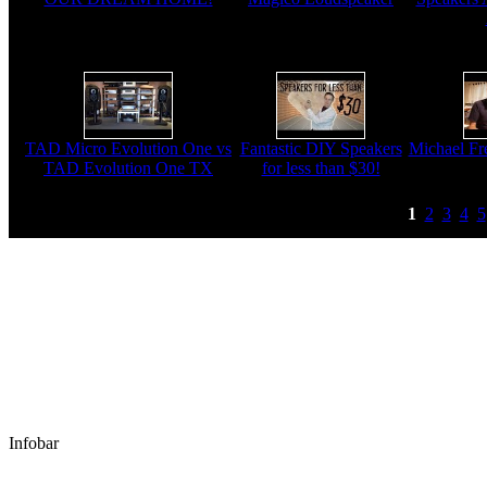
TAD Micro Evolution One vs
Fantastic DIY Speakers
Michael Fre
TAD Evolution One TX
for less than $30!
1
2
3
4
5
Infobar