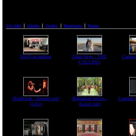
|
|
|
|
Vsi videi
Glasba
Trailer
Reportaža
Razno
HI-FI za milijon
Elian Skye - THE
Cardas
CALLING
Holdviola - Tavaszi szél
Bulgarian voices -
London 
(Live)
Kaval sviri