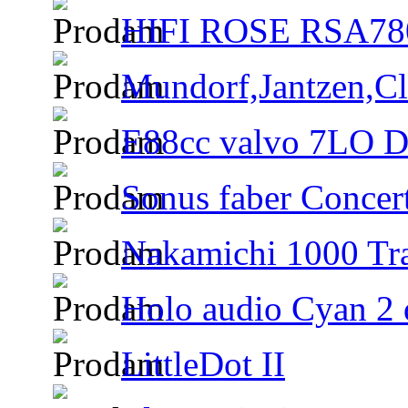
HIFI ROSE RSA780
Mundorf,Jantzen,Cla
E88cc valvo 7LO D6
Sonus faber Concer
Nakamichi 1000 Tra
Holo audio Cyan 2 d
LittleDot II