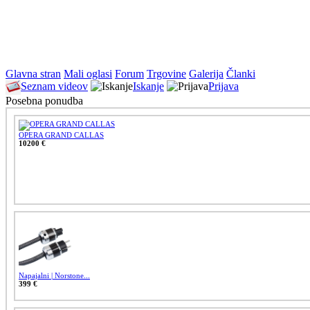
Glavna stran
Mali oglasi
Forum
Trgovine
Galerija
Članki
Seznam videov
Iskanje
Prijava
Posebna ponudba
OPERA GRAND CALLAS
10200 €
Napajalni | Norstone...
399 €