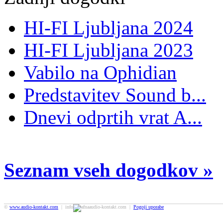
HI-FI Ljubljana 2024
HI-FI Ljubljana 2023
Vabilo na Ophidian
Predstavitev Sound b...
Dnevi odprtih vrat A...
Seznam vseh dogodkov »
©
www.audio-kontakt.com
| info
audio-kontakt.com |
Pogoji uporabe