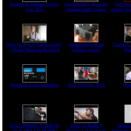
Bowers & Wilkins Factory
Documentary about the
The Exo
Tour 2021
greatest audio system
church org
How do Power Cables work?
Restavriranje Krell
Coeur de
- Demo Shunyata Research
končne stopnje
Wir
Mcintosh iconic amplifiers
DALI Factory 2018
Rot
FULL SMART TOUR OF
How To Build A
Boenic
OUR DREAM HOME!
Magico Loudspeaker
Speakers