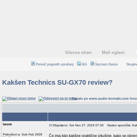
Glavna stran
Mali oglasi
Pomoč pogostih vprašanj
Išči
Seznam članov
Skupin
Kakšen Technics SU-GX70 review?
Kazalo po www.audio-kontakt.com for
Avtor
twom
Objavljeno: Sre Nov 27, 2024 07:30
Naslov sporočila: Ka
Pridružen/-a: Sob Feb 2009
Če ima kdo kakšne praktične izkušnje, kako se obnes