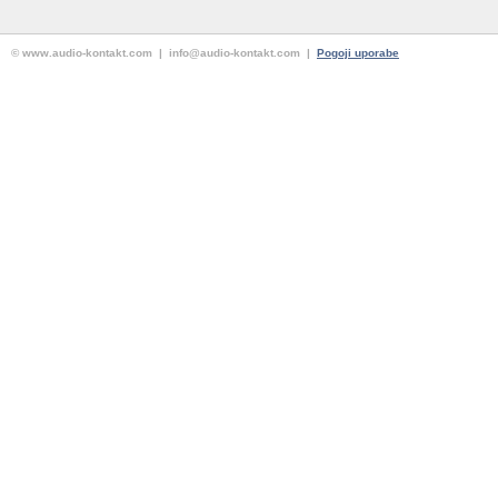
© www.audio-kontakt.com | info@audio-kontakt.com |
Pogoji uporabe