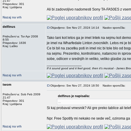
21:47
Prispevkov: 301
Kraj: Ljubljana
Ali bi zadovoljivo nadomesti Sony TA-FA50ES z vsemi
Nazaj na vrh
delfinus
Objavljeno: Sre Nov 27, 2024 14:14
Naslov sporočila:
Pridružen/-a: Tor Apr 2008
Tako lani kot letos ga je imel Intek na sejmu kot de
8:55
je imel na Wharfedale Linton zvocnikih. Letos mi je b
Prispevkov: 1636
Kraj: Laško
Ce bi bil na zacetku poti in imel nic bi tole blo od bo
na sejmu. Prezentno, kontrolirano, natancno in spro
sobe, odlicen v srednjih in veliko, veliko glasbe za n
_________________
If it sound good and it feel good, then it's musical - James Br
Nazaj na vrh
twom
Objavljeno: Sre Nov 27, 2024 18:50
Naslov sporočila:
Pridružen/-a: Sob Feb 2009
delfinus je napisal/a:
21:47
Prispevkov: 301
...
Kraj: Ljubljana
Si kaj probaval vmesnik? Ali gre preko tablice ali te
Npr. Free Spotify mi nekako ne sede več, oziroma ga
Nazaj na vrh