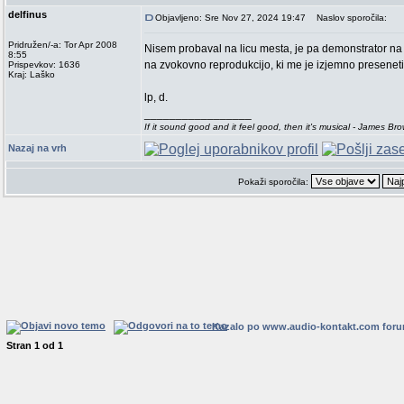
delfinus
Objavljeno: Sre Nov 27, 2024 19:47
Naslov sporočila:
Pridružen/-a: Tor Apr 2008
Nisem probaval na licu mesta, je pa demonstrator na s
8:55
na zvokovno reprodukcijo, ki me je izjemno presenetil
Prispevkov: 1636
Kraj: Laško
lp, d.
_________________
If it sound good and it feel good, then it's musical - James Br
Nazaj na vrh
Pokaži sporočila:
Kazalo po www.audio-kontakt.com for
Stran
1
od
1