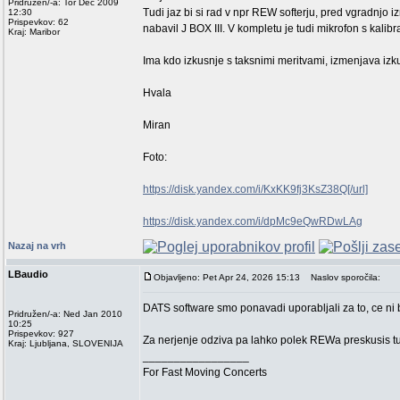
Pridružen/-a: Tor Dec 2009
Tudi jaz bi si rad v npr REW softerju, pred vgradnjo
12:30
Prispevkov: 62
nabavil J BOX III. V kompletu je tudi mikrofon s kalibr
Kraj: Maribor
Ima kdo izkusnje s taksnimi meritvami, izmenjava izk
Hvala
Miran
Foto:
https://disk.yandex.com/i/KxKK9fj3KsZ38Q[/url]
https://disk.yandex.com/i/dpMc9eQwRDwLAg
Nazaj na vrh
LBaudio
Objavljeno: Pet Apr 24, 2026 15:13
Naslov sporočila:
DATS software smo ponavadi uporabljali za to, ce ni 
Pridružen/-a: Ned Jan 2010
10:25
Prispevkov: 927
Za nerjenje odziva pa lahko polek REWa preskusis 
Kraj: Ljubljana, SLOVENIJA
_________________
For Fast Moving Concerts