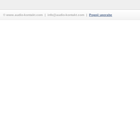
© www.audio-kontakt.com | info@audio-kontakt.com |
Pogoji uporabe