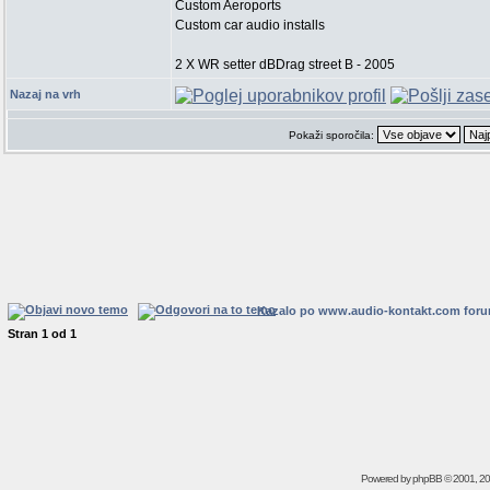
Custom Aeroports
Custom car audio installs
2 X WR setter dBDrag street B - 2005
Nazaj na vrh
Pokaži sporočila:
Kazalo po www.audio-kontakt.com for
Stran
1
od
1
Powered by
phpBB
© 2001, 2