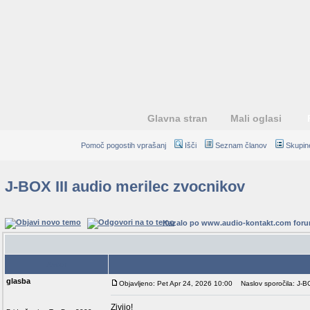
Glavna stran
Mali oglasi
Pomoč pogostih vprašanj
Išči
Seznam članov
Skupin
J-BOX III audio merilec zvocnikov
Kazalo po www.audio-kontakt.com for
Avtor
glasba
Objavljeno: Pet Apr 24, 2026 10:00
Naslov sporočila: J-BO
Zivijo!