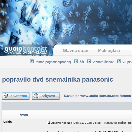
Glavna stran
Mali oglasi
Pomoč pogostih vprašanj
Išči
Seznam članov
Skupin
popravilo dvd snemalnika panasonic
Kazalo po www.audio-kontakt.com forumu
Avtor
ivokis
Objavljeno: Ned Dec 21, 2025 06:46
Naslov sporočila: po