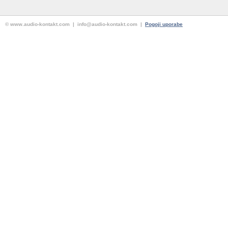
© www.audio-kontakt.com | info@audio-kontakt.com |
Pogoji uporabe