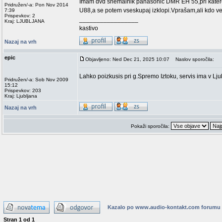
Imam dvd snemalnik panasonic DMR EH 55,pri katerem
Pridružen/-a: Pon Nov 2014
U88,a se potem vseskupaj izklopi.Vprašam,ali kdo v
7:39
Prispevkov: 2
_________________
Kraj: LJUBLJANA
kastivo
Nazaj na vrh
epic
Objavljeno: Ned Dec 21, 2025 10:07
Naslov sporočila:
Lahko poizkusis pri g.Spremo Iztoku, servis ima v Lju
Pridružen/-a: Sob Nov 2009
15:12
Prispevkov: 203
Kraj: Ljubljana
Nazaj na vrh
Pokaži sporočila:
Kazalo po www.audio-kontakt.com forumu
Stran
1
od
1