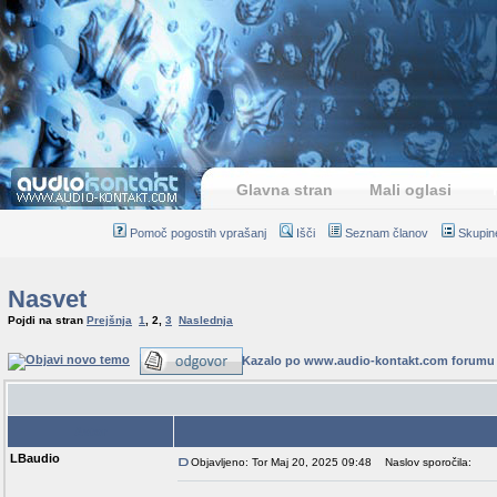
Glavna stran
Mali oglasi
Pomoč pogostih vprašanj
Išči
Seznam članov
Skupin
Nasvet
Pojdi na stran
Prejšnja
1
,
2
,
3
Naslednja
Kazalo po www.audio-kontakt.com forumu
Avtor
LBaudio
Objavljeno: Tor Maj 20, 2025 09:48
Naslov sporočila: