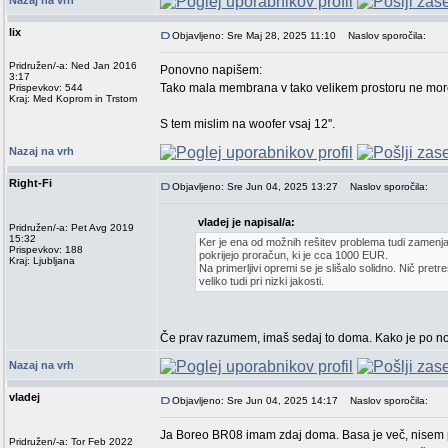
Nazaj na vrh
lix
Objavljeno: Sre Maj 28, 2025 11:10
Naslov sporočila:
Pridružen/-a: Ned Jan 2016
Ponovno napišem:
3:17
Tako mala membrana v tako velikem prostoru ne mor
Prispevkov: 544
Kraj: Med Koprom in Trstom
S tem mislim na woofer vsaj 12".
Nazaj na vrh
Right-Fi
Objavljeno: Sre Jun 04, 2025 13:27
Naslov sporočila:
vladej je napisal/a:
Pridružen/-a: Pet Avg 2019
15:32
Ker je ena od možnih rešitev problema tudi zamenj
Prispevkov: 188
pokrijejo proračun, ki je cca 1000 EUR.
Kraj: Ljubljana
Na primerljivi opremi se je slišalo solidno. Nič pret
veliko tudi pri nizki jakosti.
Če prav razumem, imaš sedaj to doma. Kako je po nov
Nazaj na vrh
vladej
Objavljeno: Sre Jun 04, 2025 14:17
Naslov sporočila:
Ja Boreo BR08 imam zdaj doma. Basa je več, nisem p
Pridružen/-a: Tor Feb 2022