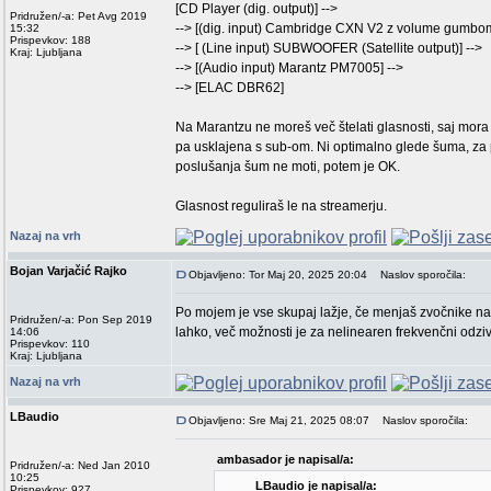
[CD Player (dig. output)] -->
Pridružen/-a: Pet Avg 2019
--> [(dig. input) Cambridge CXN V2 z volume gumbom 
15:32
Prispevkov: 188
--> [ (Line input) SUBWOOFER (Satellite output)] -->
Kraj: Ljubljana
--> [(Audio input) Marantz PM7005] -->
--> [ELAC DBR62]
Na Marantzu ne moreš več štelati glasnosti, saj mora b
pa usklajena s sub-om. Ni optimalno glede šuma, za 
poslušanja šum ne moti, potem je OK.
Glasnost reguliraš le na streamerju.
Nazaj na vrh
Bojan Varjačić Rajko
Objavljeno: Tor Maj 20, 2025 20:04
Naslov sporočila:
Po mojem je vse skupaj lažje, če menjaš zvočnike na t
Pridružen/-a: Pon Sep 2019
lahko, več možnosti je za nelinearen frekvenčni odziv 
14:06
Prispevkov: 110
Kraj: Ljubljana
Nazaj na vrh
LBaudio
Objavljeno: Sre Maj 21, 2025 08:07
Naslov sporočila:
ambasador je napisal/a:
Pridružen/-a: Ned Jan 2010
10:25
LBaudio je napisal/a:
Prispevkov: 927