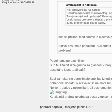
Kraj: Ljubljana, SLOVENIJA
ambasador je napisal/a:
Nisi odgovoril kaj naj naredi.
Dodaten ojačevalec v subwooferju ne re
Torej svetuješ nakup dsp-ja? Kam naj 
Vsak nakup gre takoj valutirati v prim
37m2 prostor da bi dovolj basov.
sub se priklopi med source in ojacevalce
Aktivni SW imajo ponavadi RCA output za 
problem?
Popolnoma nerazumljivo.
Sub MORA biti izza gumba za glasnost - torej 
absolutno jasno... ali pač?
Subi za nekaj sto eurov imajo eno figo izhod za 
potreboval dodatni ojačevalec, ki ne more biti
Ne vem, dialog z nezemljani, ali posnemanje 
Kot da nisi prebral uvodnega posta z opisom si
popravil napako,...misljeno je bilo DSP....