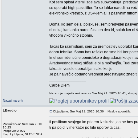
Kot sem opisal v temi izdelava subwooferja, predsta
se uporabi high pass filter. To se lahko naredi na ve
elektronsko kretnico, z DSP-jem ali s pasivnim filtro
Doma, ko sem delal poizkuse, sem predvidel pasiven 
ni nekaj kar lahko narediš na en dva tri, sploh ker ni
vhodom v končno stopnjo.
Tačas ko razmišljam, sem za premostitev uporabil kar
dobra tehnika. Samo bas refleks ne sme biti ker potem
Imel sem identične pomisleke o degradaciji kot je na
A radovednost takoj slišati je bila močnejša. Tudi zar
takrat in veselo uporabljam tako kot je.
Je pa največjo dodano vrednost predstavljalo znebiti 
_________________
Carpe Diem
Nazadnje urejal/a ambasador Sre Maj 21, 2025 10:41; skupaj 
Nazaj na vrh
LBaudio
Objavljeno: Sre Maj 21, 2025 10:36
Naslov sporočila:
ti poslikam svojega ko pridem iz sluzbe, da ne bos 
Pridružen/-a: Ned Jan 2010
ti pa pojdi v merkator po kilo uporov ta cas...
10:25
Prispevkov: 927
Kraj: Ljubljana, SLOVENIJA