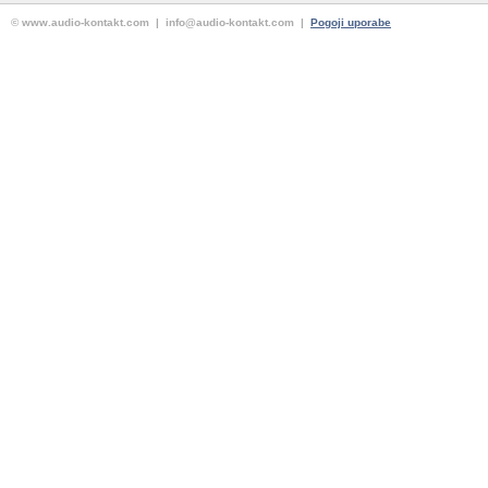
© www.audio-kontakt.com | info@audio-kontakt.com |
Pogoji uporabe