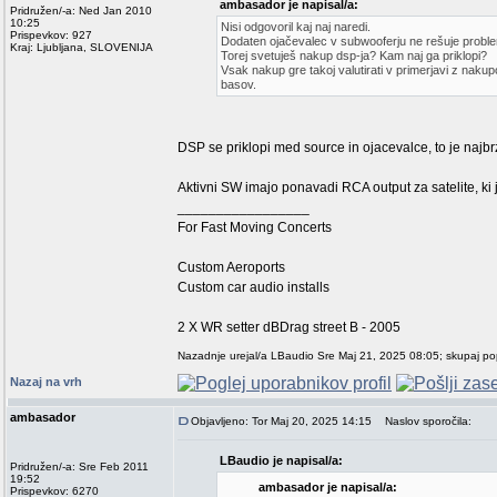
ambasador je napisal/a:
Pridružen/-a: Ned Jan 2010
10:25
Nisi odgovoril kaj naj naredi.
Prispevkov: 927
Dodaten ojačevalec v subwooferju ne rešuje problema 
Kraj: Ljubljana, SLOVENIJA
Torej svetuješ nakup dsp-ja? Kam naj ga priklopi?
Vsak nakup gre takoj valutirati v primerjavi z nakup
basov.
DSP se priklopi med source in ojacevalce, to je najbrz
Aktivni SW imajo ponavadi RCA output za satelite, ki j
_________________
For Fast Moving Concerts
Custom Aeroports
Custom car audio installs
2 X WR setter dBDrag street B - 2005
Nazadnje urejal/a LBaudio Sre Maj 21, 2025 08:05; skupaj pop
Nazaj na vrh
ambasador
Objavljeno: Tor Maj 20, 2025 14:15
Naslov sporočila:
LBaudio je napisal/a:
Pridružen/-a: Sre Feb 2011
19:52
ambasador je napisal/a:
Prispevkov: 6270