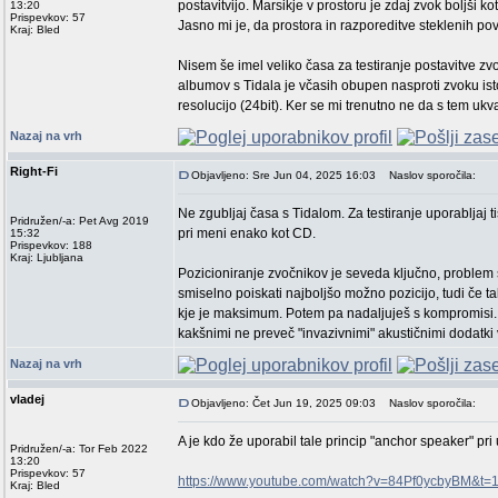
postavitvijo. Marsikje v prostoru je zdaj zvok boljši k
13:20
Prispevkov: 57
Jasno mi je, da prostora in razporeditve steklenih pov
Kraj: Bled
Nisem še imel veliko časa za testiranje postavitve z
albumov s Tidala je včasih obupen nasproti zvoku i
resolucijo (24bit). Ker se mi trenutno ne da s tem u
Nazaj na vrh
Right-Fi
Objavljeno: Sre Jun 04, 2025 16:03
Naslov sporočila:
Ne zgubljaj časa s Tidalom. Za testiranje uporabljaj t
Pridružen/-a: Pet Avg 2019
pri meni enako kot CD.
15:32
Prispevkov: 188
Kraj: Ljubljana
Pozicioniranje zvočnikov je seveda ključno, problem 
smiselno poiskati najboljšo možno pozicijo, tudi če ta
kje je maksimum. Potem pa nadaljuješ s kompromisi. I
kakšnimi ne preveč "invazivnimi" akustičnimi dodatki v
Nazaj na vrh
vladej
Objavljeno: Čet Jun 19, 2025 09:03
Naslov sporočila:
A je kdo že uporabil tale princip "anchor speaker" pr
Pridružen/-a: Tor Feb 2022
13:20
Prispevkov: 57
https://www.youtube.com/watch?v=84Pf0ycbyBM&t=
Kraj: Bled