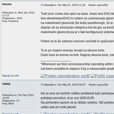
benma
Objavljeno: Sre Maj 21, 2025 11:26
Naslov sporočila:
Pridružen/-a: Ned Jan 2011
Tudi izvor zvoka ima vpliv na base. Imam dva DAC/str
17:12
ima streamerjev/DACov sistem za uravnavanje glasnos
Prispevkov: 1631
Kraj: Kamnica
na maksimalni glasnosti (še bolje passthrough, če je 
stopnjo ali za simulacijo integrirca kot da gre za kon
maksimalni glasnosti pa je v taki konfiguraciji sistem
Potem so tu še ustrezni osnovni zvočniki in ojačevaln
To je po mojem mnenju recept za okusno torto.
Dobri basi so krema na torti. Najprej okusna torta, na
_________________
"Whenever we find connoisseurship operating within 
not been possible to replace it by a measurable grad
Nazaj na vrh
vladej
Objavljeno: Sre Maj 28, 2025 09:07
Naslov sporočila:
Ker je ena od možnih rešitev problema tudi zamenjav
Pridružen/-a: Tor Feb 2022
pokrijejo proračun, ki je cca 1000 EUR.
13:20
Prispevkov: 57
Na primerljivi opremi se je slišalo solidno. Nič pretr
Kraj: Bled
veliko tudi pri nizki jakosti.