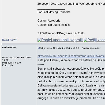
Ze poceni DALI aktiven sub ima "vse" potrebne HP/LP kr
_________________
For Fast Moving Concerts
Custom Aeroports
Custom car audio installs
2 X WR setter dBDrag street B - 2005
Nazaj na vrh
ambasador
Objavljeno: Sre Maj 21, 2025 09:12
Naslov sporočila:
https://www.dali-speakers.com/en/products/subwoof
Pridružen/-a: Sre Feb 2011
kišta pive tistemu, ki najde izhod za satelite na Dali s
19:52
Prispevkov: 6270
-------
Kraj: Izola
Sem pristaš subwooferjev, omogočajo veliko večjo pri
za optimalen položaj v prostoru, doziraš njihov volum
ekvalizacijo nizkih frekvenc potom mikrofona in avtoma
prdnil v uho, boš vsemu navkljub hitro našel zadovolj
Delikatno postane kadar gre za zvočnike/sistem z viso
zbran v nakupu ustreznega suba. Torej primernega z
poslušalec bo potem že znal ustreči svojim ušesom. 
drugega. In pride do mistifikacije problema. Kao ne zn