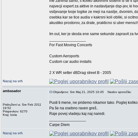
me zanima samo, s koliko aktivnimi sistemi si se ti sp
najvecji expert za aktive in nastavljanje dsp-jev, ki 
vsiljevanje tvoje logike ze meji na nasilje, dvomim, 
osebka kar se tice audia v kakrsni koli obliki, si oci
akustiko prostorov, za drate, prakticno si uber mensch p
Im out, ker je skoda ene same sekunde zapravit za t
_________________
For Fast Moving Concerts
Custom Aeroports
Custom car audio installs
2 X WR setter dBDrag street B - 2005
Nazaj na vrh
ambasador
Objavljeno: Sre Maj 21, 2025 10:45
Naslov sporočila:
Pusti ti mene, ne pridemo nikamor tako. Poglej koliko 
Pridružen/-a: Sre Feb 2011
Pa še na osebno raven greš..
19:52
Prispevkov: 6270
Raje povej vladeju kaj naj naredi.
Kraj: Izola
_________________
Carpe Diem
Nazaj na vrh