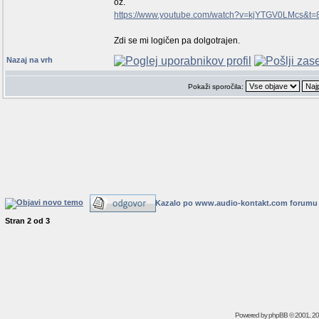
oz.
https://www.youtube.com/watch?v=kjYTGV0LMcs&t=
Zdi se mi logičen pa dolgotrajen.
Nazaj na vrh
Pokaži sporočila:
Kazalo po www.audio-kontakt.com forumu
Stran
2
od
3
Powered by
phpBB
© 2001, 2