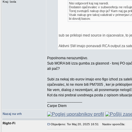
Kraj: Izola
Nisi odgovoril kaj naj naredi.
Dodaten ojačevalec v subwooferju ne rešuje p
Torej svetuješ nakup dsp-ja? Kam naj ga pri
Vsak nakup gre takoj valutirati v primerjavi
bi dovolj basov.
sub se priklopi med source in ojacevalce, to je
Aktivni SW imajo ponavadi RCA output za sateli
Popolnoma nerazumljivo.
Sub MORA biti izza gumba za glasnost - torej PO ojače
ali pač?
Subi za nekaj sto eurov imajo eno figo izhod za satelit
ojačevalec, ki ne more biti PM7005 , ker je prikloplje
Ne vem, dialog z nezemljani, ali posnemanje nelogi
Kot da nisi prebral uvodnega posta z opisom situacije
_________________
Carpe Diem
Nazaj na vrh
Right-Fi
Objavljeno: Tor Maj 20, 2025 16:51
Naslov sporočila: