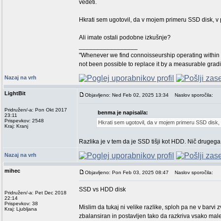
vedeti.
Hkrati sem ugotovil, da v mojem primeru SSD disk, v p
Ali imate ostali podobne izkušnje?
_________________
"Whenever we find connoisseurship operating within 
not been possible to replace it by a measurable grad
Nazaj na vrh
LightBit
Objavljeno: Ned Feb 02, 2025 13:34
Naslov sporočila:
Pridružen/-a: Pon Okt 2017
benma je napisal/a:
23:11
Prispevkov: 2548
Hkrati sem ugotovil, da v mojem primeru SSD disk, v
Kraj: Kranj
Razlika je v tem da je SSD tišji kot HDD. Nič drugega,
Nazaj na vrh
mihec
Objavljeno: Pon Feb 03, 2025 08:47
Naslov sporočila:
SSD vs HDD disk
Pridružen/-a: Pet Dec 2018
22:14
Prispevkov: 38
Mislim da tukaj ni velike razlike, sploh pa ne v barvi
Kraj: Ljubljana
zbalansiran in postavljen tako da razkriva vsako mal