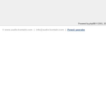
Powered by
phpBB
© 2001, 2
© www.audio-kontakt.com | info@audio-kontakt.com |
Pogoji uporabe