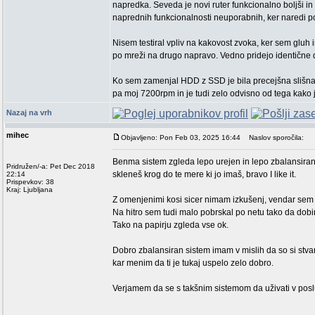
napredka. Seveda je novi ruter funkcionalno boljši in 
naprednih funkcionalnosti neuporabnih, ker naredi p
Nisem testiral vpliv na kakovost zvoka, ker sem glu
po mreži na drugo napravo. Vedno pridejo identične d
Ko sem zamenjal HDD z SSD je bila precejšna slišna raz
pa moj 7200rpm in je tudi zelo odvisno od tega kako 
Nazaj na vrh
mihec
Objavljeno: Pon Feb 03, 2025 16:44
Naslov sporočila:
Benma sistem zgleda lepo urejen in lepo zbalansiran, 
Pridružen/-a: Pet Dec 2018
skleneš krog do te mere ki jo imaš, bravo I like it.
22:14
Prispevkov: 38
Kraj: Ljubljana
Z omenjenimi kosi sicer nimam izkušenj, vendar sem te
Na hitro sem tudi malo pobrskal po netu tako da dob
Tako na papirju zgleda vse ok.
Dobro zbalansiran sistem imam v mislih da so si stv
kar menim da ti je tukaj uspelo zelo dobro.
Verjamem da se s takšnim sistemom da uživati v poslu