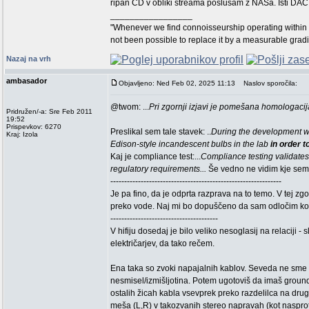
ripan CD v obliki streama poslušam z NASa. Isti DAC,
_________________
"Whenever we find connoisseurship operating within 
not been possible to replace it by a measurable grad
Nazaj na vrh
ambasador
Objavljeno: Ned Feb 02, 2025 11:13
Naslov sporočila:
@twom: ...
Pri zgornji izjavi je pomešana homologacija 
Pridružen/-a: Sre Feb 2011
19:52
Prispevkov: 6270
Preslikal sem tale stavek: ..
During the development wo
Kraj: Izola
Edison-style incandescent bulbs in the lab
in order 
Kaj je compliance test:...
Compliance testing validates 
regulatory requirements...
Še vedno ne vidim kje sem 
--------------------------------------------------------------
Je pa fino, da je odprta razprava na to temo. V tej z
preko vode. Naj mi bo dopuščeno da sam odločim ko
---------------------------------------
V hifiju dosedaj je bilo veliko nesoglasij na relaciji
električarjev, da tako rečem.
Ena taka so zvoki napajalnih kablov. Seveda ne sme vpliv
nesmisel/izmišljotina. Potem ugotoviš da imaš ground
ostalih žicah kabla vsevprek preko razdelilca na dru
meša (L,R) v takozvanih stereo napravah (kot nasprotje