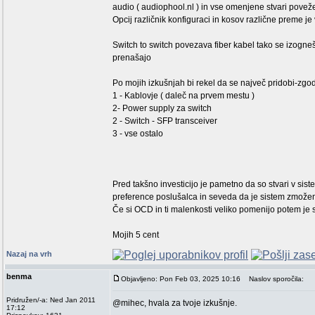
audio ( audiophool.nl ) in vse omenjene stvari povežeš
Opcij različnik konfiguraci in kosov različne preme je 
Switch to switch povezava fiber kabel tako se izogn
prenašajo
Po mojih izkušnjah bi rekel da se največ pridobi-zg
1 - Kablovje ( daleč na prvem mestu )
2- Power supply za switch
2 - Switch - SFP transceiver
3 - vse ostalo
Pred takšno investicijo je pametno da so stvari v sis
preference poslušalca in seveda da je sistem zmožen 
Če si OCD in ti malenkosti veliko pomenijo potem je s
Mojih 5 cent
Nazaj na vrh
benma
Objavljeno: Pon Feb 03, 2025 10:16
Naslov sporočila:
Pridružen/-a: Ned Jan 2011
@mihec, hvala za tvoje izkušnje.
17:12