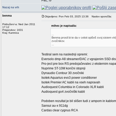
P&L, G
Nazaj na vrh
benma
Objavljeno: Pon Feb 03, 2025 13:36
Naslov sporočila:
Pridružen/-a: Ned Jan 2011
mihec je napisal/a:
17:12
Prispevkov: 1631
Kraj: Kamnica
...
Benma prosil bi te da v celoti opišeš svoj sistem v
zvočnikov.
...
Testiral sem na naslednji opremi:
Eversolo dmp-A8 streamer/DAC z vgrajenim SSD di
Pro-ject pre box RS predojačevalec z eksternim nap
Nuprime ST-10M končni stopnji
Dynaudio Contour 30 zvočniki
Isotek Aquarius evo3 power conditioner
Isotek Premier AC kabli na vseh napravah
Audioquest Columbia in Colorado XLR kabli
Audioquest go4 zvočniški kabli
Podoben rezultat je bil slišen tudi z ampom in kabl
Sansui au-x 911dg
Cardas clear cygnus RCA