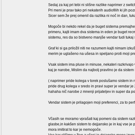
Sedaj za kaj pri tebi ni slišne razlike naprimer z swit
Pri meni je prav tako pri nekaterih audiofilih ki jih po
Sicer sem že prej omenil da razlika ni noč in dan, tuk
Mogoče bi nekdo rekel da je buget sistema premajhen z
primeru, kajti imam dva sistema in eden je buget re
sistemu, res da so bistveno manjše vendar tudi tukaj 
Graf ki si ga priložil niti ne razumem kajti nimam izku
merim je uglašeno na ušesa in speljano proti moji pre
Vsak sistem ima pluse in minuse, nekateri razkrivajo ve
kaj je narobe, Mislim da najbolj pravilno je da siste
( naprimer pride kolega v torek poslušamo sistem in r
pride drug kolega v sredo in pravi super je vendar je ž
hahaha nič narobe z mnenji prijateljev in super da povej
Vendar sistem je prilagojen moji preferenci, za to pe
Včasih se moramo vprašati kaj pomeni da sistem raz
glasbe,in kakšen sistem to dejjansko je in kaj vse je 
mora imitirat to kar je nemogoče.