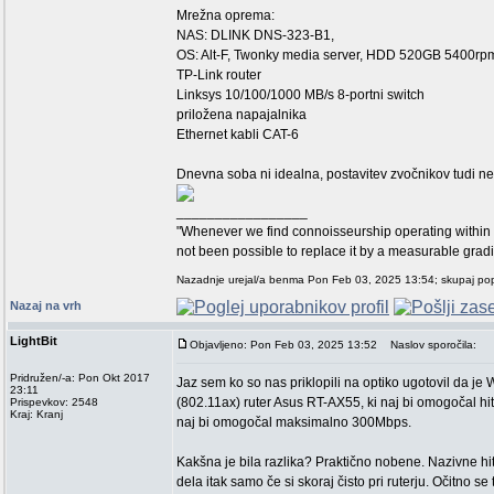
Mrežna oprema:
NAS: DLINK DNS-323-B1,
OS: Alt-F, Twonky media server, HDD 520GB 5400rp
TP-Link router
Linksys 10/100/1000 MB/s 8-portni switch
priložena napajalnika
Ethernet kabli CAT-6
Dnevna soba ni idealna, postavitev zvočnikov tudi ne,
_________________
"Whenever we find connoisseurship operating within 
not been possible to replace it by a measurable grad
Nazadnje urejal/a benma Pon Feb 03, 2025 13:54; skupaj popr
Nazaj na vrh
LightBit
Objavljeno: Pon Feb 03, 2025 13:52
Naslov sporočila:
Pridružen/-a: Pon Okt 2017
Jaz sem ko so nas priklopili na optiko ugotovil da je 
23:11
(802.11ax) ruter Asus RT-AX55, ki naj bi omogočal hi
Prispevkov: 2548
Kraj: Kranj
naj bi omogočal maksimalno 300Mbps.
Kakšna je bila razlika? Praktično nobene. Nazivne hi
dela itak samo če si skoraj čisto pri ruterju. Očitno s