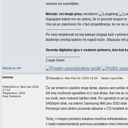
vezano na ozemljitev.
Morala: vsi imajo prav,
neviđeno
Napajalni kabel res ne vpliva, če ni ground loopov in 
Vse pa je zakuhano že v fazi projektiranja, ko se ne
-------------------------------
Po vsej verjetnosti se kaj takega dogaja tudi v prime
diafonije znotraj kablov mi naježi kožo. Situacija niti
Seveda digitalno igra v vsakem primeru, isto kot k
_________________
Carpe Diem
Nazaj na vrh
benma
Objavljeno: Ned Feb 02, 2025 13:24
Naslov sporočila:
Pridružen/-a: Ned Jan 2011
Če se vrnem k vsebini moje teme, danes sem prišel do
17:12
A8 ima možnost vgraditve m.2 ssd diska. Ker me je za
Prispevkov: 1631
Kraj: Kamnica
na zvok, sem nabavil takšen disk. Po vgradnji in po p
5400rpm disk, na interni Samsung 980 pro SSD disk v
Primerjal sem dobro posnete albume v CD kvaliteti in
Torej, v mojem primeru lokalna mrežna infrastruktura
v slabi implementaciji prenosa podatkov med intern