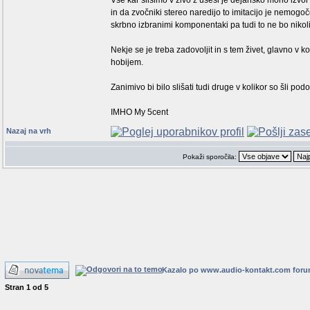
Vse kar slišimo v živo z ušesi je dejansko mono izvor z
in da zvočniki stereo naredijo to imitacijo je nemogo
skrbno izbranimi komponentaki pa tudi to ne bo niko
Nekje se je treba zadovoljit in s tem živet, glavno v 
hobijem.
Zanimivo bi bilo slišati tudi druge v kolikor so šli podo
IMHO My 5cent
Nazaj na vrh
Pokaži sporočila:
Kazalo po www.audio-kontakt.com for
Stran
1
od
5