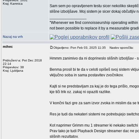
Prispevkov: 1631
Kraj: Kamnica
Sam sem po opravljenem testu sicer nekoliko skeptiče
slišne izboljšave. Moj sistem je sicer dokaj občutlji
_________________
"Whenever we find connoisseurship operating within 
not been possible to replace it by a measurable grad
Nazaj na vrh
mihec
Objavljeno: Pon Feb 03, 2025 11:35
Naslov sporočila:
Hmmm zanimivo da ni doprineslo slišnih izboljšav -
Pridružen/-a: Pet Dec 2018
22:14
Prispevkov: 38
Benma prosil bi te da v celoti opišeš svoj sistem vklj
Kraj: Ljubljana
vključno soba in sama postavitev zvočnikov.
Kajti si ne predstavljam za kaj je do tega prišlo, mo
kje tiči trik oz. zakaj ni opaziti razlike.
V končni fazi gre za sam izvor zvoka in mislim da se 
Res je tudi da nekateri sistemi ne potrebujejo swi
Kot naprimer Grimm mu 1 streamer ki nekako switchi 
Prav tako je tudi Playback Design streamer dac ne po
slišnih rezultatov.