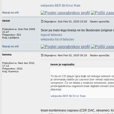
wikipedia BER Bit Error Rate
Nazaj na vrh
twom
Objavljeno: Sob Feb 01, 2025 23:29
Naslov sporočila:
Pridružen/-a: Sob Feb 2009
Sicer pa malo tega branja ne bo škodovalo (original 
21:47
logical fallacies
Prispevkov: 301
Kraj: Ljubljana
wikipedia list of fallacies
Nazaj na vrh
benma
Objavljeno: Ned Feb 02, 2025 00:16
Naslov sporočila:
Pridružen/-a: Ned Jan 2011
twom je napisal/a:
17:12
Prispevkov: 1631
Kraj: Kamnica
To da en CD player igra bolje od nekega network st
je stremanje slabše po zasnovi (ker nimaš nadzora 
streamom. Če ne delata z enakom streamom, potem s
predvajalnikoma zagotovit enak digitalni stream (m
playerja).
wikipedia BER Bit Error Rate
Imam kombinirano napravo (CDP, DAC, streamer). Ko po