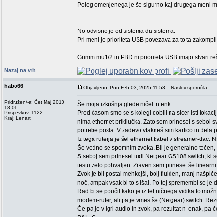
Poleg omenjenega je še sigurno kaj drugega meni m
No odvisno je od sistema da sistema.
Pri meni je prioriteta USB povezava za to ta zakomplic
Grimm mu1/2 in PBD ni prioriteta USB imajo stvari re
Nazaj na vrh
habo66
Objavljeno: Pon Feb 03, 2025 11:53
Naslov sporočila:
Pridružen/-a: Čet Maj 2010
Še moja izkušnja glede ničel in enk.
18:01
Pred časom smo se s kolegi dobili na sicer isti lokacij
Prispevkov: 1122
Kraj: Lenart
nima ethernet priključka. Zato sem prinesel s seboj s
potrebe posla. V zadevo vtakneš sim kartico in dela p
Iz tega ruterja je šel ethernet kabel v streamer-dac. N
Še vedno se spomnim zvoka. Bil je generalno tečen, z
S seboj sem prinesel tudi Netgear GS108 switch, ki s
testu zelo pohvaljen. Zraven sem prinesel še linearni
Zvok je bil postal mehkejši, bolj fluiden, manj našpiče
noč, ampak vsak bi to slišal. Po tej spremembi se je d
Rad bi se poučil kako je iz tehničnega vidika to možno
modem-ruter, ali pa je vmes še (Netgear) switch. Rezu
Če pa je v igri audio in zvok, pa rezultat ni enak, pa 