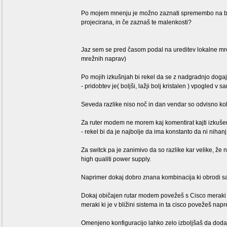
Po mojem mnenju je možno zaznati spremembo na bla
projecirana, in če zaznaš te malenkosti?
Jaz sem se pred časom podal na ureditev lokalne mrež
mrežnih naprav)
Po mojih izkušnjah bi rekel da se z nadgradnjo dogaj
- pridobtev je( boljši, lažji bolj kristalen ) vpogled v 
Seveda razlike niso noč in dan vendar so odvisno koli
Za ruter modem ne morem kaj komentirat kajti izkuš
- rekel bi da je najbolje da ima konstanto da ni nihanj
Za switck pa je zanimivo da so razlike kar velike, že 
high qualiti power supply.
Naprimer dokaj dobro znana kombinacija ki obrodi s
Dokaj običajen rutar modem povežeš s Cisco meraki s
meraki ki je v bližini sistema in ta cisco povežeš nap
Omenjeno konfiguracijo lahko zelo izboljšaš da dodaš