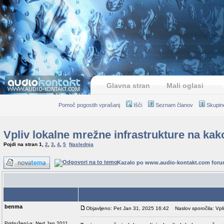
Glavna stran
Mali oglasi
Pomoč pogostih vprašanj
Išči
Seznam članov
Skupin
Vpliv lokalne mrežne infrastrukture na ka
Pojdi na stran
1
,
2
,
3
,
4
,
5
Naslednja
Kazalo po www.audio-kontakt.com for
Avtor
benma
Objavljeno: Pet Jan 31, 2025 16:42
Naslov sporočila: Vpli
Pridružen/-a: Ned Jan 2011