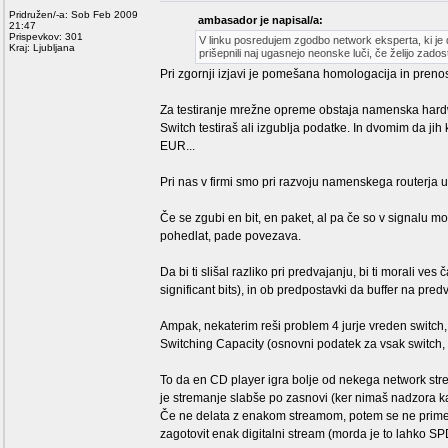
Pridružen/-a: Sob Feb 2009
ambasador je napisal/a:
21:47
Prispevkov: 301
V linku posredujem zgodbo network eksperta, ki je del
Kraj: Ljubljana
prišepnili naj ugasnejo neonske luči, če želijo zadosti
Pri zgornji izjavi je pomešana homologacija in prenos 
Za testiranje mrežne opreme obstaja namenska hard
Switch testiraš ali izgublja podatke. In dvomim da jih
EUR...
Pri nas v firmi smo pri razvoju namenskega routerja up
Če se zgubi en bit, en paket, al pa če so v signalu mo
pohedlat, pade povezava.
Da bi ti slišal razliko pri predvajanju, bi ti morali ve
significant bits), in ob predpostavki da buffer na pr
Ampak, nekaterim reši problem 4 jurje vreden switch, 
Switching Capacity (osnovni podatek za vsak switch,
To da en CD player igra bolje od nekega network str
je stremanje slabše po zasnovi (ker nimaš nadzora k
Če ne delata z enakom streamom, potem se ne primerj
zagotovit enak digitalni stream (morda je to lahko S