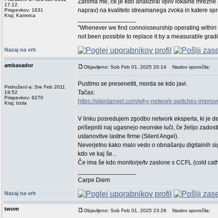
Zanima me, če je kdo analiziral vpliv lokalne mrežne 
17:12
naprav) na kvaliteto streamanega zvoka in katere s
Prispevkov: 1631
Kraj: Kamnica
_________________
"Whenever we find connoisseurship operating within 
not been possible to replace it by a measurable grad
Nazaj na vrh
ambasador
Objavljeno: Sob Feb 01, 2025 20:14
Naslov sporočila:
Pustimo se presenetiti, morda se kdo javi.
Pridružen/-a: Sre Feb 2011
Tačas:
19:52
Prispevkov: 6270
https://silentangel.com/why-network-switches-impro
Kraj: Izola
V linku posredujem zgodbo network eksperta, ki je dela
prišepnili naj ugasnejo neonske luči, če želijo zadost
ustanovitve lastne firme (Silent Angel).
Neverjetno kako malo vedo o obnašanju digitalnih sig
kdo ve kaj še...
Če ima še kdo monitorje/tv zaslone s CCFL (cold cath
_________________
Carpe Diem
Nazaj na vrh
twom
Objavljeno: Sob Feb 01, 2025 23:26
Naslov sporočila: