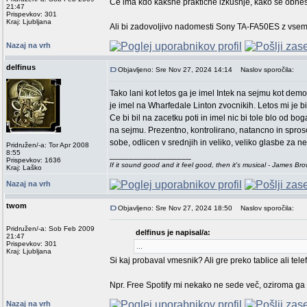
Če ima kdo kakšne praktične izkušnje, kako se obnes
21:47
Prispevkov: 301
Kraj: Ljubljana
Ali bi zadovoljivo nadomesti Sony TA-FA50ES z vsemi
Nazaj na vrh
delfinus
Objavljeno: Sre Nov 27, 2024 14:14
Naslov sporočila:
Tako lani kot letos ga je imel Intek na sejmu kot de
je imel na Wharfedale Linton zvocnikih. Letos mi je b
Ce bi bil na zacetku poti in imel nic bi tole blo od bo
na sejmu. Prezentno, kontrolirano, natancno in spro
sobe, odlicen v srednjih in veliko, veliko glasbe za n
Pridružen/-a: Tor Apr 2008
8:55
_________________
Prispevkov: 1636
If it sound good and it feel good, then it's musical - James Br
Kraj: Laško
Nazaj na vrh
twom
Objavljeno: Sre Nov 27, 2024 18:50
Naslov sporočila:
Pridružen/-a: Sob Feb 2009
delfinus je napisal/a:
21:47
Prispevkov: 301
...
Kraj: Ljubljana
Si kaj probaval vmesnik? Ali gre preko tablice ali te
Npr. Free Spotify mi nekako ne sede več, oziroma ga
Nazaj na vrh