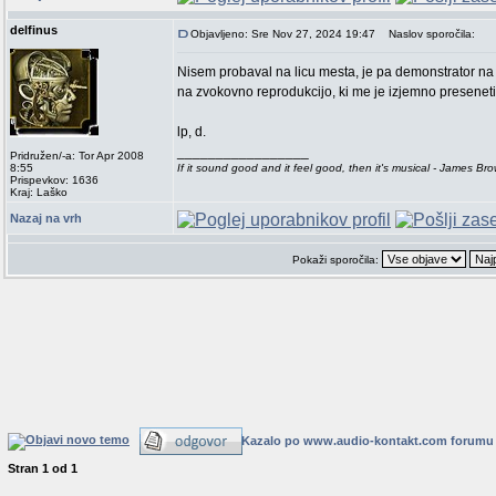
delfinus
Objavljeno: Sre Nov 27, 2024 19:47
Naslov sporočila:
Nisem probaval na licu mesta, je pa demonstrator na s
na zvokovno reprodukcijo, ki me je izjemno presenetil
lp, d.
_________________
Pridružen/-a: Tor Apr 2008
8:55
If it sound good and it feel good, then it's musical - James Br
Prispevkov: 1636
Kraj: Laško
Nazaj na vrh
Pokaži sporočila:
Kazalo po www.audio-kontakt.com forumu
Stran
1
od
1