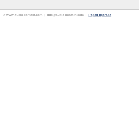
© www.audio-kontakt.com | info@audio-kontakt.com |
Pogoji uporabe