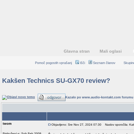
Glavna stran
Mali oglasi
Pomoč pogostih vprašanj
Išči
Seznam članov
Skupin
Kakšen Technics SU-GX70 review?
Kazalo po www.audio-kontakt.com forumu
Avtor
twom
Objavljeno: Sre Nov 27, 2024 07:30
Naslov sporočila: Ka
Pridružen/-a: Sob Feb 2009