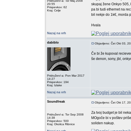
Pridružen/-a: Tor Maj 2008
skupaj žene Onkyo 505, k
20:55
Prispevkov: 62
pa bi tudi ethernet na re
Kraj: Celje
bil nekje do 1k€, morda 
Hvala
Nazaj na vrh
dabiblo
Objavljeno: Čet Okt 03, 2
Če bi že kupoval recieve
še denon, sony, jbl, onkyo
Pridružen/-a: Pon Mar 2017
14:27
Prispevkov: 194
Kraj: Izlake
Nazaj na vrh
Soundfreak
Objavljeno: Čet Okt 17, 2
Za tvoj budget je bil nek
Pridružen/-a: Tor Sep 2008
MOgoče bi v poštev priše
14:38
Prispevkov: 500
soliden nakup.
Kraj: Okolica Ribnice