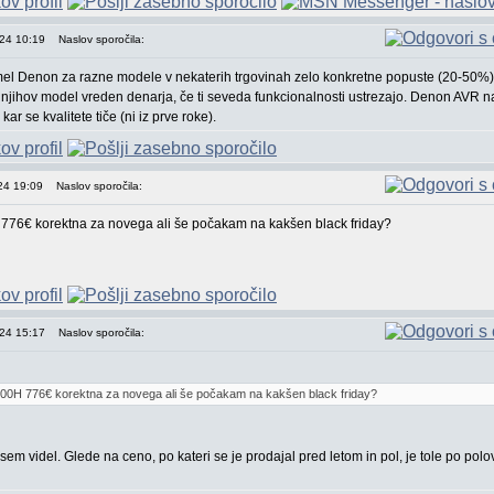
024 10:19
Naslov sporočila:
 imel Denon za razne modele v nekaterih trgovinah zelo konkretne popuste (20-50%).
njihov model vreden denarja, če ti seveda funkcionalnosti ustrezajo. Denon AVR na
 kar se kvalitete tiče (ni iz prve roke).
024 19:09
Naslov sporočila:
76€ korektna za novega ali še počakam na kakšen black friday?
024 15:17
Naslov sporočila:
0H 776€ korektna za novega ali še počakam na kakšen black friday?
sem videl. Glede na ceno, po kateri se je prodajal pred letom in pol, je tole po polov