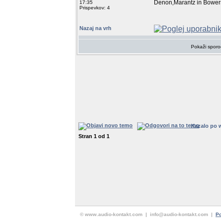
Denon,Marantz in BowersWi
17:35
Prispevkov: 4
Nazaj na vrh
Pokaži sporo
Kazalo po 
Stran
1
od
1
© www.audio-kontakt.com | info@audio-kontakt.com |
Po