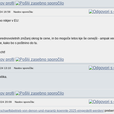
024 16:58
Naslov sporočila:
no nikjer v EU:
 prednovoletnih znižanj okrog te cene, in bo mogoče letos kje še cenejši - ampak ve
je, kako bo s poštnino do tu.
cht!
024 13:10
Naslov sporočila:
ilika.
2024 20:09
Naslov sporočila:
geschaeftsbetrieb-von-denon-und-marantz-koennte-2025-eingestellt-werden/
preberi