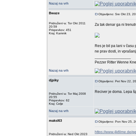
Nazaj na vrh
Bwaze
Objavljeno: Sre Okt 23, 2
Pridružen/-a: Tor Okt 2011
Za tak denar ga ni trenut
20:59
Prispevkov: 451
Kraj: Kamnik
Res je bil pa lani v času
ne prav dosti, in vprašan
_________________
Pezzer Ritter Wenne Kne
Nazaj na vrh
djpiky
Objavljeno: Pet Nov 22, 2
Reciver je doma. Lepa šp
Pridružen/-a: Tor Maj 2008
20:55
Prispevkov: 62
Kraj: Celje
Nazaj na vrh
maksl63
Objavljeno: Pon Nov 25, 
https://www.4kfilme.de/
Pridružen/-a: Ned Okt 2023