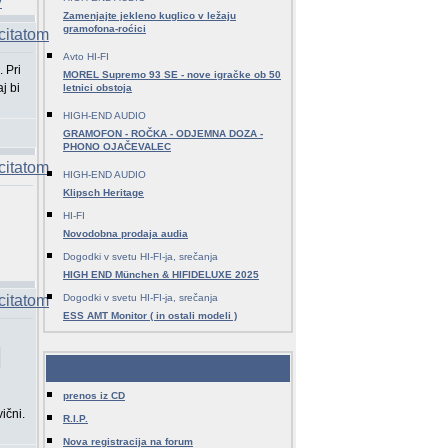
Zamenjajte jekleno kuglico v ležaju
gramofona-roćici
Avto HI-FI
 Pri
MOREL Supremo 93 SE - nove igračke ob 50
j bi
letnici obstoja
HIGH-END AUDIO
GRAMOFON - ROČKA - ODJEMNA DOZA -
PHONO OJAČEVALEC
HIGH-END AUDIO
Klipsch Heritage
HI-FI
Novodobna prodaja audia
Dogodki v svetu HI-FI-ja, srečanja
HIGH END München & HIFIDELUXE 2025
Dogodki v svetu HI-FI-ja, srečanja
ESS AMT Monitor ( in ostali modeli )
Zadnje teme - ostalo
prenos iz CD
ični.
R.I.P.
Nova registracija na forum