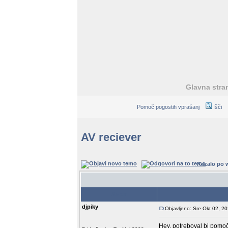
Glavna stra
Pomoč pogostih vprašanj
Išči
AV reciever
Kazalo po 
Avtor
djpiky
Objavljeno: Sre Okt 02, 2
Hey, potreboval bi pomo