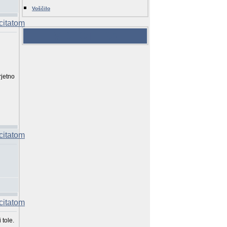
Voščilo
VIDEOTEKA
rjetno
 tole.