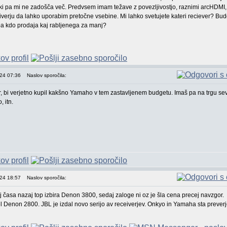
i pa mi ne zadošča več. Predvsem imam težave z povezljivostjo, raznimi arcHDMI, 
civerju da lahko uporabim pretočne vsebine. Mi lahko svetujete kateri reciever? Bud
pa kdo prodaja kaj rabljenega za manj?
024 07:36
Naslov sporočila:
r, bi verjetno kupil kakšno Yamaho v tem zastavljenem budgetu. Imaš pa na trgu s
, itn.
024 18:57
Naslov sporočila:
aj časa nazaj top izbira Denon 3800, sedaj zaloge ni oz je šla cena precej navzgor.
l Denon 2800. JBL je izdal novo serijo av receiverjev. Onkyo in Yamaha sta prever