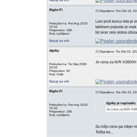
Nazaj na vrh
Right-Fi
Objavljeno: Pet Okt 18, 2
Lani proti koncu leta je
Pridružen/-a: Pet Avg 2019
takšnem popustu je vsak 
15:32
Prispevkov: 188
bil sicer zelo dobra izbira
Kraj: Ljubljana
Nazaj na vrh
djpiky
Objavljeno: Tor Okt 22, 2
Je cena za AVR-X3800H 7
Pridružen/-a: Tor Maj 2008
20:55
Prispevkov: 62
Kraj: Celje
Nazaj na vrh
Right-Fi
Objavljeno: Sre Okt 23, 2
djpiky je napisal/a:
Pridružen/-a: Pet Avg 2019
15:32
Je cena za AVR-X380
Prispevkov: 188
Kraj: Ljubljana
Za nižjo ceno ga nikjer ni
Težka bo...