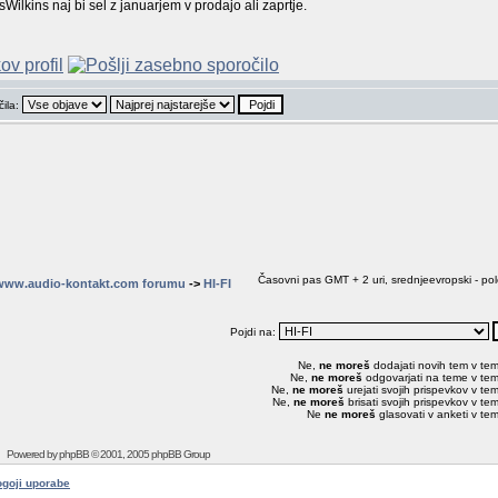
lkins naj bi sel z januarjem v prodajo ali zaprtje.
čila:
Časovni pas GMT + 2 uri, srednjeevropski - pol
www.audio-kontakt.com forumu
->
HI-FI
Pojdi na:
Ne,
ne moreš
dodajati novih tem v te
Ne,
ne moreš
odgovarjati na teme v te
Ne,
ne moreš
urejati svojih prispevkov v te
Ne,
ne moreš
brisati svojih prispevkov v te
Ne
ne moreš
glasovati v anketi v te
Powered by
phpBB
© 2001, 2005 phpBB Group
goji uporabe