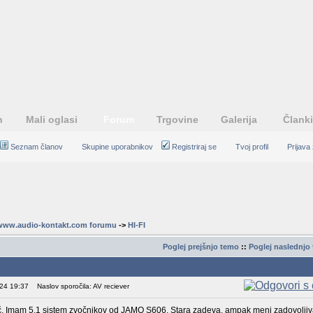
n
Mali oglasi
Forum
Trgovine
Galerija
Članki
Seznam članov
Skupine uporabnikov
Registriraj se
Tvoj profil
Prijava
www.audio-kontakt.com forumu
->
HI-FI
Poglej prejšnjo temo
::
Poglej naslednjo
Sporočilo
024 19:37
Naslov sporočila: AV reciever
č. Imam 5.1 sistem zvočnikov od JAMO S606. Stara zadeva, ampak meni zadovoljiv