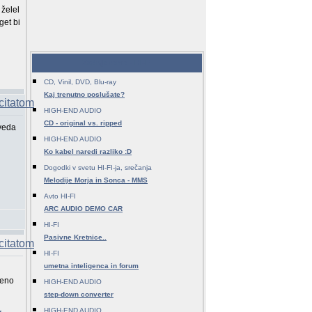
želel
get bi
Zadnje teme - HI-FI
CD, Vinil, DVD, Blu-ray
Kaj trenutno poslušate?
HIGH-END AUDIO
CD - original vs. ripped
eveda
HIGH-END AUDIO
Ko kabel naredi razliko :D
Dogodki v svetu HI-FI-ja, srečanja
Melodije Morja in Sonca - MMS
Avto HI-FI
ARC AUDIO DEMO CAR
HI-FI
Pasivne Kretnice..
HI-FI
umetna inteligenca in forum
jeno
HIGH-END AUDIO
step-down converter
HIGH-END AUDIO