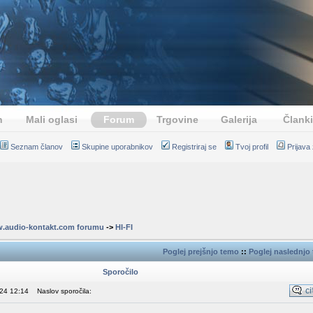
n
Mali oglasi
Forum
Trgovine
Galerija
Članki
Seznam članov
Skupine uporabnikov
Registriraj se
Tvoj profil
Prijava
.audio-kontakt.com forumu
->
HI-FI
Poglej prejšnjo temo
::
Poglej naslednjo
Sporočilo
024 12:14
Naslov sporočila: