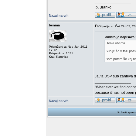
_________________
lp, Branko
Nazaj na vrh
benma
Objavljeno: Čet Okt 03, 2
ambro je napisal/a:
Hvala obema.
Pridružen/-a: Ned Jan 2011
17:12
Sub je še v fazi post
Prispevkov: 1631
Kraj: Kamnica
Bom potem še kaj nap
Ja, ta DSP sub zahteva d
_________________
"Whenever we find connoi
because it has not been 
Nazaj na vrh
Pokaži sporo