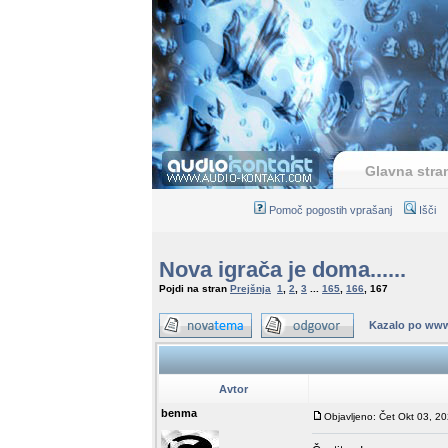
Glavna stra
Pomoč pogostih vprašanj
Išči
Nova igrača je doma......
Pojdi na stran
Prejšnja
1
,
2
,
3
...
165
,
166
,
167
Kazalo po www
Avtor
benma
Objavljeno: Čet Okt 03, 2