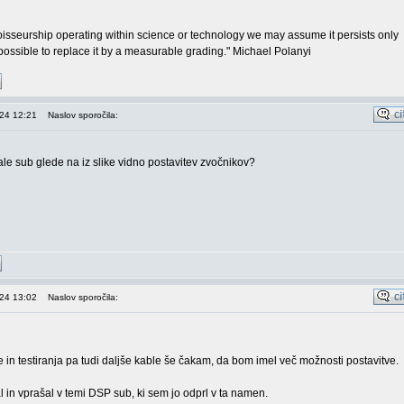
sseurship operating within science or technology we may assume it persists only
possible to replace it by a measurable grading." Michael Polanyi
024 12:21
Naslov sporočila:
le sub glede na iz slike vidno postavitev zvočnikov?
024 13:02
Naslov sporočila:
ve in testiranja pa tudi daljše kable še čakam, da bom imel več možnosti postavitve.
 in vprašal v temi DSP sub, ki sem jo odprl v ta namen.