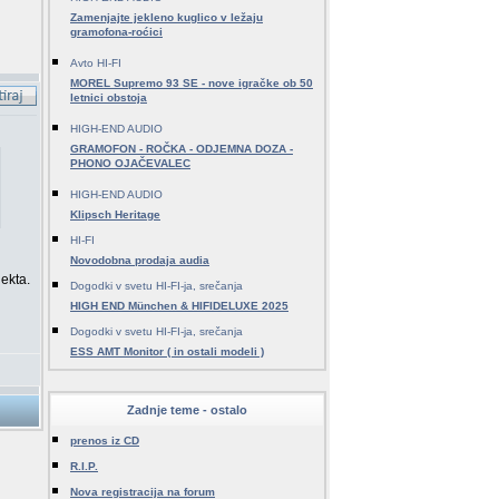
Zamenjajte jekleno kuglico v ležaju
gramofona-roćici
Avto HI-FI
MOREL Supremo 93 SE - nove igračke ob 50
letnici obstoja
HIGH-END AUDIO
GRAMOFON - ROČKA - ODJEMNA DOZA -
PHONO OJAČEVALEC
HIGH-END AUDIO
Klipsch Heritage
HI-FI
Novodobna prodaja audia
ekta.
Dogodki v svetu HI-FI-ja, srečanja
HIGH END München & HIFIDELUXE 2025
Dogodki v svetu HI-FI-ja, srečanja
ESS AMT Monitor ( in ostali modeli )
Zadnje teme - ostalo
prenos iz CD
R.I.P.
Nova registracija na forum