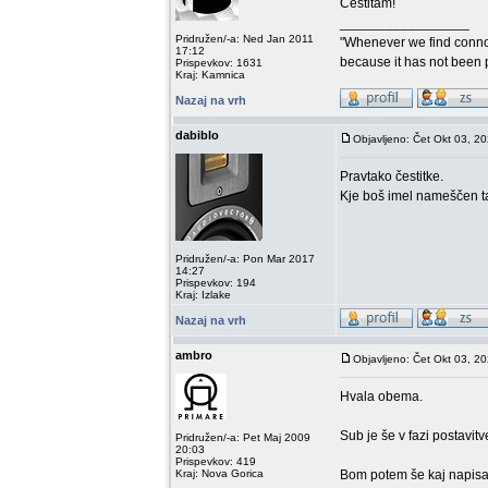
Čestitam!
_________________
Pridružen/-a: Ned Jan 2011
"Whenever we find connoi
17:12
because it has not been 
Prispevkov: 1631
Kraj: Kamnica
Nazaj na vrh
dabiblo
Objavljeno: Čet Okt 03, 2
Pravtako čestitke.
Kje boš imel nameščen ta
Pridružen/-a: Pon Mar 2017
14:27
Prispevkov: 194
Kraj: Izlake
Nazaj na vrh
ambro
Objavljeno: Čet Okt 03, 2
Hvala obema.
Sub je še v fazi postavit
Pridružen/-a: Pet Maj 2009
20:03
Prispevkov: 419
Kraj: Nova Gorica
Bom potem še kaj napisal