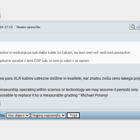
024 17:15
Naslov sporočila:
avitve in testiranja pa tudi daljše kable še čakam, da bom imel več možnosti postavitve.
isal in vprašal v temi DSP sub, ki sem jo odprl v ta namen.
va para XLR kablov ustrezne dolžine in kvalitete, kar znatno zviša ceno takega proj
sseurship operating within science or technology we may assume it persists only
possible to replace it by a measurable grading." Michael Polanyi
čila: