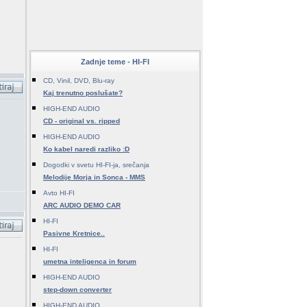
Zadnje teme - HI-FI
CD, Vinil, DVD, Blu-ray
Kaj trenutno poslušate?
HIGH-END AUDIO
CD - original vs. ripped
HIGH-END AUDIO
Ko kabel naredi razliko :D
Dogodki v svetu HI-FI-ja, srečanja
Melodije Morja in Sonca - MMS
Avto HI-FI
ARC AUDIO DEMO CAR
HI-FI
Pasivne Kretnice..
HI-FI
umetna inteligenca in forum
HIGH-END AUDIO
step-down converter
HIGH-END AUDIO