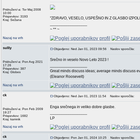
Pridružen/-a: Tor Maj 2008
10:00
Prispevkov: 3193
"ZDRAVO, VESELO, USPEŠNO IN Z GLASBO IZPO
Kraj: Sežana
_________________
~ ** ~
Nazaj na vrh
sullly
Objavljeno: Ned Jan 01, 2023 09:56
Naslov sporočila:
Srečno in veselo Novo Leto 2023 !
Pridružen/-a: Pon Avg 2021
_________________
17:26
Prispevkov: 387
Great minds discuss ideas; average minds discuss ev
Kraj: Globes
(Eleanor Roosevelt)
Nazaj na vrh
ck
Objavljeno: Ned Jan 01, 2023 11:54
Naslov sporočila:
Enga srečnega in veliko dobre glasbe.
Pridružen/-a: Pon Feb 2009
_________________
19:27
Prispevkov: 1682
LP
Kraj: kamnik
Nazaj na vrh
ck
Objavljeno: Pon Jan 01, 2024 10:25
Naslov sporočila: