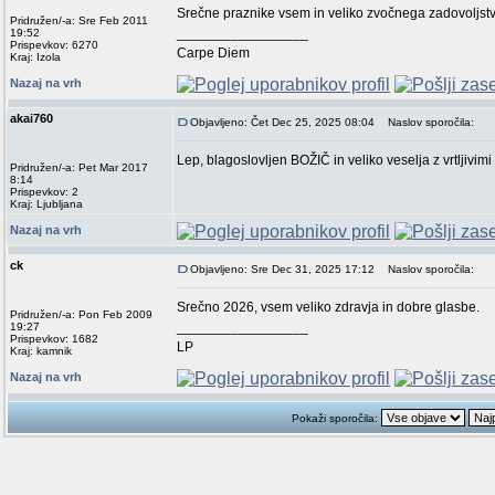
Srečne praznike vsem in veliko zvočnega zadovoljst
Pridružen/-a: Sre Feb 2011
_________________
19:52
Prispevkov: 6270
Carpe Diem
Kraj: Izola
Nazaj na vrh
akai760
Objavljeno: Čet Dec 25, 2025 08:04
Naslov sporočila:
Lep, blagoslovljen BOŽIČ in veliko veselja z vrtljivim
Pridružen/-a: Pet Mar 2017
8:14
Prispevkov: 2
Kraj: Ljubljana
Nazaj na vrh
ck
Objavljeno: Sre Dec 31, 2025 17:12
Naslov sporočila:
Srečno 2026, vsem veliko zdravja in dobre glasbe.
Pridružen/-a: Pon Feb 2009
_________________
19:27
Prispevkov: 1682
LP
Kraj: kamnik
Nazaj na vrh
Pokaži sporočila: