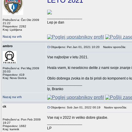
LETO 2021
_________________
Pridružen/-a: Čet Okt 2009
Lep je dan
21:22
Prispevkov: 2282
Kraj: Ljubljana
Nazaj na vrh
ambro
Objavljeno: Pet Jan 01, 2021 10:20
Naslov sporočila:
Vse najboljse v letu 2021.
Hvala vsem, ki nesebicno delite z nami svoje znanje i
Pridružen/-a: Pet Maj 2009
20:03
Prispevkov: 419
Kraj: Nova Gorica
Obilo dobrega zvoka in da bi prisli do komponent o ka
_________________
lp, Branko
Nazaj na vrh
ck
Objavljeno: Sob Jan 01, 2022 00:19
Naslov sporočila:
Vse naj v 2022 in veliko dobre glasbe.
Pridružen/-a: Pon Feb 2009
_________________
19:27
Prispevkov: 1682
LP
Kraj: kamnik