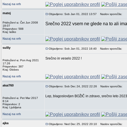
Nazaj na vrh
matej
Objavljeno: Sob Jan 01, 2022 13:57
Naslov sporočila:
Pridružen/-a: Čet Jun 2008
Srečno 2022 vsem ne glede na to ali imat
18:07
Prispevkov: 588
Kraj: laško
Nazaj na vrh
sullly
Objavljeno: Sob Jan 01, 2022 16:40
Naslov sporočila:
Srečno in veselo 2022 !
Pridružen/-a: Pon Avg 2021
17:26
Prispevkov: 387
Kraj: Globes
Nazaj na vrh
akai760
Objavljeno: Sob Dec 24, 2022 22:26
Naslov sporočila:
Lep, blagoslovljen BOŽIČ in zdravo, srečno leto 2023
Pridružen/-a: Pet Mar 2017
8:14
Prispevkov: 2
Kraj: Ljubljana
Nazaj na vrh
ajka
Objavljeno: Ned Dec 25, 2022 20:10
Naslov sporočila: