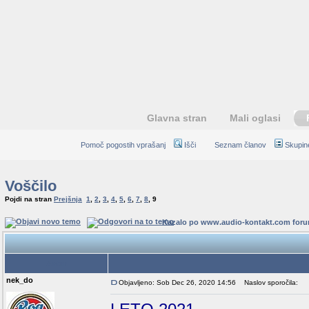
Glavna stran
Mali oglasi
Pomoč pogostih vprašanj
Išči
Seznam članov
Skupin
Voščilo
Pojdi na stran
Prejšnja
1
,
2
,
3
,
4
,
5
,
6
,
7
,
8
,
9
Kazalo po www.audio-kontakt.com for
Avtor
nek_do
Objavljeno: Sob Dec 26, 2020 14:56
Naslov sporočila: