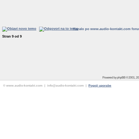
Kazalo po www.audio-kontakt.com for
Stran
9
od
9
Powered by
phpBB
© 2001, 2
© www.audio-kontakt.com | info@audio-kontakt.com |
Pogoji uporabe