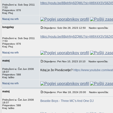
https://youtu.be/8BphNy9ZQMU?si=jW9X4XSVS8Z45
Pridružen/-a: Sob Sep 2011
7:53
Prispevkov: 876
Kraj: Ptuj
Nazaj na vrh
longplay
Objavljeno: Sob Okt 28, 2023 12:50
Naslov sporočila:
https://youtu.be/8BphNy9ZQMU?si=jW9X4XSVS8Z45
Pridružen/-a: Sob Sep 2011
7:53
Prispevkov: 876
Kraj: Ptuj
Nazaj na vrh
matej
Objavljeno: Pet Nov 10, 2023 10:10
Naslov sporočila:
Pridružen/-a: Čet Jun 2008
Kdaj je že Pivo&cvetje?
https://www.youtube.com/w
18:07
Prispevkov: 588
Kraj: laško
Nazaj na vrh
matej
Objavljeno: Pon Mar 18, 2024 20:00
Naslov sporočila:
Pridružen/-a: Čet Jun 2008
Beastie Boys - Three MC's And One DJ
18:07
Prispevkov: 588
Kraj: laško