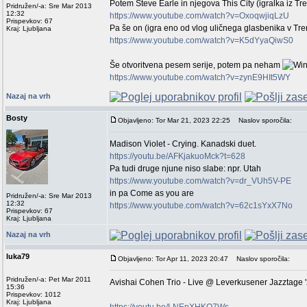
Potem Steve Earle in njegova This City (igralka iz Tr
Pridružen/-a: Sre Mar 2013
12:32
https://www.youtube.com/watch?v=OxoqwjiqLzU
Prispevkov: 67
Pa še on (igra eno od vlog uličnega glasbenika v Tre
Kraj: Ljubljana
https://www.youtube.com/watch?v=K5dYyaQiwS0
Še otvoritvena pesem serije, potem pa neham
https://www.youtube.com/watch?v=zynE9HIt5WY
Nazaj na vrh
Bosty
Objavljeno: Tor Mar 21, 2023 22:25
Naslov sporočila:
Madison Violet - Crying. Kanadski duet.
https://youtu.be/AFKjakuoMck?t=628
Pa tudi druge njune niso slabe: npr. Utah
https://www.youtube.com/watch?v=dr_VUh5V-PE
in pa Come as you are
Pridružen/-a: Sre Mar 2013
12:32
https://www.youtube.com/watch?v=62c1sYxX7No
Prispevkov: 67
Kraj: Ljubljana
Nazaj na vrh
luka79
Objavljeno: Tor Apr 11, 2023 20:47
Naslov sporočila:
Pridružen/-a: Pet Mar 2011
Avishai Cohen Trio - Live @ Leverkusener Jazztage 
15:36
Prispevkov: 1012
Kraj: Ljubljana