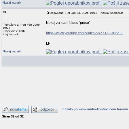
Nazaj na vrh
ck
Objavljeno: Pet Jan 23, 2026 15:11
Naslov sporočila:
Nekaj za stare blues "prdce"
Pridružen/-a: Pon Feb 2009
19:27
Prispevkov: 1682
https://www.youtube.com/watch?v=zXTAG3N5tuE
Kraj: kamnik
_________________
LP
Nazaj na vrh
Kazalo po www.audio-kontakt.com forumu
Stran
32
od
32