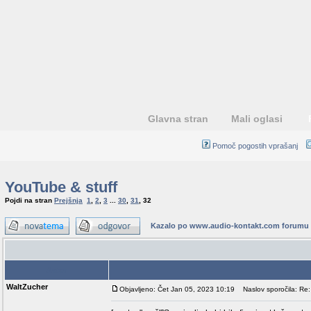
Glavna stran
Mali oglasi
Pomoč pogostih vprašanj
YouTube & stuff
Pojdi na stran
Prejšnja
1
,
2
,
3
...
30
,
31
,
32
Kazalo po www.audio-kontakt.com forumu
Avtor
WaltZucher
Objavljeno: Čet Jan 05, 2023 10:19
Naslov sporočila: Re: