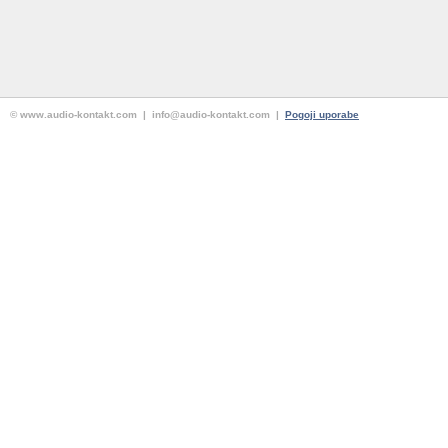
© www.audio-kontakt.com | info@audio-kontakt.com |
Pogoji uporabe