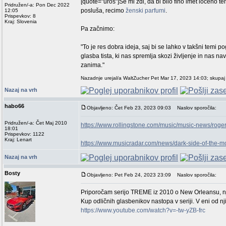
[quote="uroš"]Se mi zdi, da bi bilo fino imet ločeno 
Pridružen/-a: Pon Dec 2022
posluša, recimo
ženski parfumi
.
12:05
Prispevkov: 8
Kraj: Slovenia
Pa začnimo:
"To je res dobra ideja, saj bi se lahko v takšni temi p
glasba tista, ki nas spremlja skozi življenje in nas n
zanima."
Nazadnje urejal/a WaltZucher Pet Mar 17, 2023 14:03; skupaj 
Nazaj na vrh
habo66
Objavljeno: Čet Feb 23, 2023 09:03
Naslov sporočila:
Pridružen/-a: Čet Maj 2010
https://www.rollingstone.com/music/music-news/roge
18:01
Prispevkov: 1122
Kraj: Lenart
https://www.musicradar.com/news/dark-side-of-th
Nazaj na vrh
Bosty
Objavljeno: Pet Feb 24, 2023 23:09
Naslov sporočila:
Priporočam serijo TREME iz 2010 o New Orleansu, njih
Kup odličnih glasbenikov nastopa v seriji. V eni od n
https://www.youtube.com/watch?v=-tw-yZB-frc