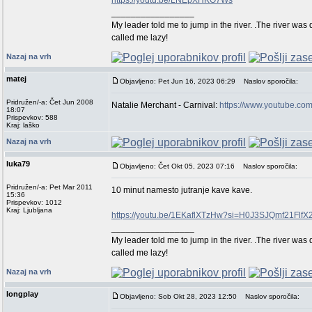
https://youtu.be/LNEpXHKO7Ws
_________________
My leader told me to jump in the river. .The river was 
called me lazy!
Nazaj na vrh
matej
Objavljeno: Pet Jun 16, 2023 06:29
Naslov sporočila:
Pridružen/-a: Čet Jun 2008
Natalie Merchant - Carnival:
https://www.youtube.c
18:07
Prispevkov: 588
Kraj: laško
Nazaj na vrh
luka79
Objavljeno: Čet Okt 05, 2023 07:16
Naslov sporočila:
Pridružen/-a: Pet Mar 2011
10 minut namesto jutranje kave kave.
15:36
Prispevkov: 1012
Kraj: Ljubljana
https://youtu.be/1EKaflXTzHw?si=H0J3SJQmf21FlfX
_________________
My leader told me to jump in the river. .The river was 
called me lazy!
Nazaj na vrh
longplay
Objavljeno: Sob Okt 28, 2023 12:50
Naslov sporočila: