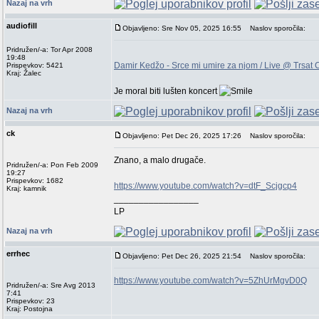
Nazaj na vrh
audiofill
Objavljeno: Sre Nov 05, 2025 16:55
Naslov sporočila:
Pridružen/-a: Tor Apr 2008
19:48
Damir Kedžo - Srce mi umire za njom / Live @ Trsat 
Prispevkov: 5421
Kraj: Žalec
Je moral biti lušten koncert
Nazaj na vrh
ck
Objavljeno: Pet Dec 26, 2025 17:26
Naslov sporočila:
Znano, a malo drugače.
Pridružen/-a: Pon Feb 2009
19:27
Prispevkov: 1682
https://www.youtube.com/watch?v=dtF_Scjgcp4
Kraj: kamnik
_________________
LP
Nazaj na vrh
errhec
Objavljeno: Pet Dec 26, 2025 21:54
Naslov sporočila:
https://www.youtube.com/watch?v=5ZhUrMgvD0Q
Pridružen/-a: Sre Avg 2013
7:41
Prispevkov: 23
Kraj: Postojna