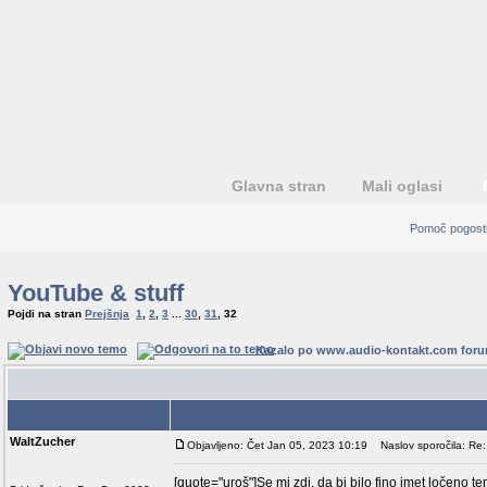
Glavna stran
Mali oglasi
Pomoč pogosti
YouTube & stuff
Pojdi na stran
Prejšnja
1
,
2
,
3
...
30
,
31
,
32
Kazalo po www.audio-kontakt.com for
Avtor
WaltZucher
Objavljeno: Čet Jan 05, 2023 10:19
Naslov sporočila: Re:
[quote="uroš"]Se mi zdi, da bi bilo fino imet ločeno 