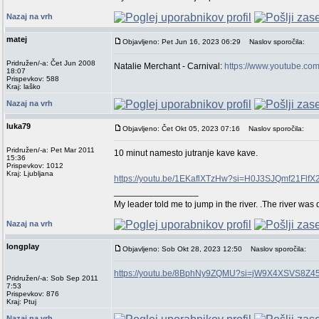
Nazaj na vrh
matej
Objavljeno: Pet Jun 16, 2023 06:29
Naslov sporočila:
Pridružen/-a: Čet Jun 2008
Natalie Merchant - Carnival:
https://www.youtube.c
18:07
Prispevkov: 588
Kraj: laško
Nazaj na vrh
luka79
Objavljeno: Čet Okt 05, 2023 07:16
Naslov sporočila:
Pridružen/-a: Pet Mar 2011
10 minut namesto jutranje kave kave.
15:36
Prispevkov: 1012
Kraj: Ljubljana
https://youtu.be/1EKaflXTzHw?si=H0J3SJQmf21FlfX
_________________
My leader told me to jump in the river. .The river was 
Nazaj na vrh
longplay
Objavljeno: Sob Okt 28, 2023 12:50
Naslov sporočila:
https://youtu.be/8BphNy9ZQMU?si=jW9X4XSVS8Z45
Pridružen/-a: Sob Sep 2011
7:53
Prispevkov: 876
Kraj: Ptuj
Nazaj na vrh