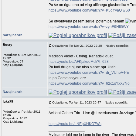
Pa še on (igra eno od vlog uličnega glasbenika v Tre
https://www.youtube.com/watch?v=K5dYyaQiwS0
Še otvoritvena pesem serije, potem pa neham
https://www.youtube.com/watch?v=zynE9HIt5WY
Nazaj na vrh
Bosty
Objavljeno: Tor Mar 21, 2023 22:25
Naslov sporočila:
Pridružen/-a: Sre Mar 2013
Madison Violet - Crying. Kanadski duet.
12:32
https://youtu.be/AFKjakuoMck?t=628
Prispevkov: 67
Kraj: Ljubljana
Pa tudi druge njune niso slabe: npr. Utah
https://www.youtube.com/watch?v=dr_VUh5V-PE
in pa Come as you are
https://www.youtube.com/watch?v=62c1sYxX7No
Nazaj na vrh
luka79
Objavljeno: Tor Apr 11, 2023 20:47
Naslov sporočila:
Pridružen/-a: Pet Mar 2011
Avishai Cohen Trio - Live @ Leverkusener Jazztage 
15:36
Prispevkov: 1012
Kraj: Ljubljana
https://youtu.be/LNEpXHKO7Ws
_________________
My leader told me to jump in the river. .The river was 