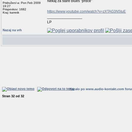
Nekaj za stare blues "prdce"
Pridružen/-a: Pon Feb 2009
19:27
Prispevkov: 1682
https://www.youtube.com/watch?v=zXTAG3N5tuE
Kraj: kamnik
_________________
LP
Nazaj na vrh
Kazalo po www.audio-kontakt.com for
Stran
32
od
32