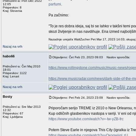
Pridružen/-a: Pon Dec 2022
parfumi
.
12:05
Prispevkov: 8
Kraj: Slovenia
Pa začnimo:
"To je res dobra ideja, saj bi se lahko v takšni temi p
skozi življenje in nas navdihuje. Ena izmed najboljši
Nazadnje urejal/a WaltZucher Pet Mar 17, 2023 14:03; skupaj 
Nazaj na vrh
habo66
Objavljeno: Čet Feb 23, 2023 09:03
Naslov sporočila:
Pridružen/-a: Čet Maj 2010
https://www.rollingstone.com/music/music-news/roge
18:01
Prispevkov: 1122
Kraj: Lenart
https://www.musicradar.com/news/dark-side-of-th
Nazaj na vrh
Bosty
Objavljeno: Pet Feb 24, 2023 23:09
Naslov sporočila:
Pridružen/-a: Sre Mar 2013
Priporočam serijo TREME iz 2010 o New Orleansu, njih
12:32
Kup odličnih glasbenikov nastopa v seriji. V eni od n
Prispevkov: 67
Kraj: Ljubljana
https://www.youtube.com/watch?v=-tw-yZB-frc
Potem Steve Earle in njegova This City (igralka iz Tr
https://www.youtube.com/watch?v=OxoqwjiqLzU