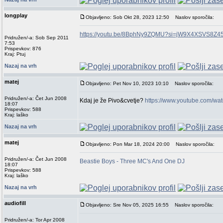
longplay
Objavljeno: Sob Okt 28, 2023 12:50
Naslov sporočila:
https://youtu.be/8BphNy9ZQMU?si=jW9X4XSVS8Z45
Pridružen/-a: Sob Sep 2011
7:53
Prispevkov: 876
Kraj: Ptuj
Nazaj na vrh
matej
Objavljeno: Pet Nov 10, 2023 10:10
Naslov sporočila:
Pridružen/-a: Čet Jun 2008
Kdaj je že Pivo&cvetje?
https://www.youtube.com/w
18:07
Prispevkov: 588
Kraj: laško
Nazaj na vrh
matej
Objavljeno: Pon Mar 18, 2024 20:00
Naslov sporočila:
Pridružen/-a: Čet Jun 2008
Beastie Boys - Three MC's And One DJ
18:07
Prispevkov: 588
Kraj: laško
Nazaj na vrh
audiofill
Objavljeno: Sre Nov 05, 2025 16:55
Naslov sporočila:
Pridružen/-a: Tor Apr 2008