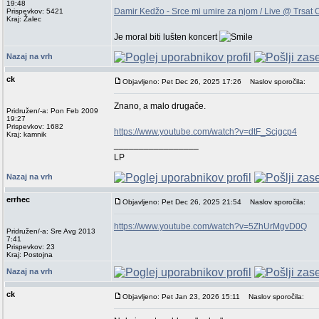
19:48
Damir Kedžo - Srce mi umire za njom / Live @ Trsat 
Prispevkov: 5421
Kraj: Žalec
Je moral biti lušten koncert
Nazaj na vrh
ck
Objavljeno: Pet Dec 26, 2025 17:26
Naslov sporočila:
Znano, a malo drugače.
Pridružen/-a: Pon Feb 2009
19:27
Prispevkov: 1682
https://www.youtube.com/watch?v=dtF_Scjgcp4
Kraj: kamnik
_________________
LP
Nazaj na vrh
errhec
Objavljeno: Pet Dec 26, 2025 21:54
Naslov sporočila:
https://www.youtube.com/watch?v=5ZhUrMgvD0Q
Pridružen/-a: Sre Avg 2013
7:41
Prispevkov: 23
Kraj: Postojna
Nazaj na vrh
ck
Objavljeno: Pet Jan 23, 2026 15:11
Naslov sporočila: