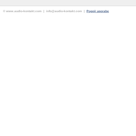
© www.audio-kontakt.com | info@audio-kontakt.com |
Pogoji uporabe