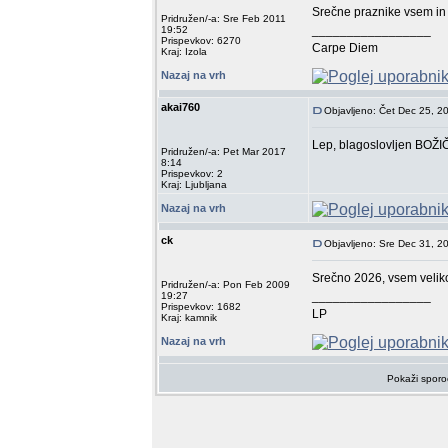
Srečne praznike vsem in
Pridružen/-a: Sre Feb 2011
_________________
19:52
Prispevkov: 6270
Carpe Diem
Kraj: Izola
Nazaj na vrh
akai760
Objavljeno: Čet Dec 25, 2
Lep, blagoslovljen BOŽIČ 
Pridružen/-a: Pet Mar 2017
8:14
Prispevkov: 2
Kraj: Ljubljana
Nazaj na vrh
ck
Objavljeno: Sre Dec 31, 2
Srečno 2026, vsem veliko
Pridružen/-a: Pon Feb 2009
_________________
19:27
Prispevkov: 1682
LP
Kraj: kamnik
Nazaj na vrh
Pokaži sporo