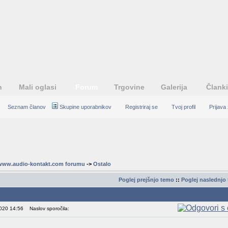
n
Mali oglasi
Forum
Trgovine
Galerija
Članki
Seznam članov
Skupine uporabnikov
Registriraj se
Tvoj profil
Prijava
www.audio-kontakt.com forumu
->
Ostalo
Poglej prejšnjo temo
::
Poglej naslednjo
Sporočilo
2020 14:56
Naslov sporočila: