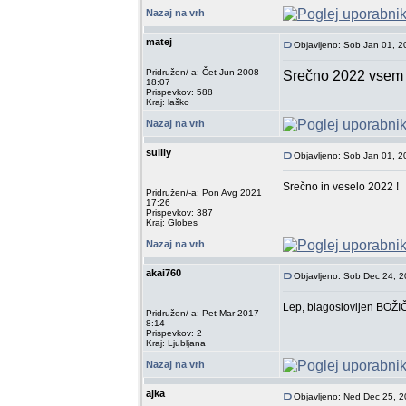
Nazaj na vrh
matej
Objavljeno: Sob Jan 01, 
Pridružen/-a: Čet Jun 2008
Srečno 2022 vsem n
18:07
Prispevkov: 588
Kraj: laško
Nazaj na vrh
sullly
Objavljeno: Sob Jan 01, 
Srečno in veselo 2022 !
Pridružen/-a: Pon Avg 2021
17:26
Prispevkov: 387
Kraj: Globes
Nazaj na vrh
akai760
Objavljeno: Sob Dec 24, 
Lep, blagoslovljen BOŽIČ
Pridružen/-a: Pet Mar 2017
8:14
Prispevkov: 2
Kraj: Ljubljana
Nazaj na vrh
ajka
Objavljeno: Ned Dec 25, 