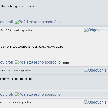
liko dobre glasbe in zvoka.
2024 10:59
Naslov sporočila:
PEŠNO IN Z GLASBO IZPOLNJENO NOVO LETO"
Telefon: -
025 13:24
Naslov sporočila:
 zdravja in dobre glasbe.
025 10:04
Naslov sporočila: