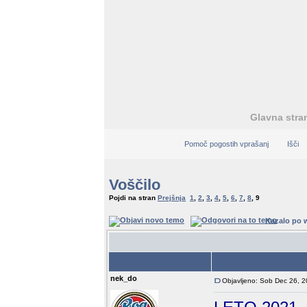
Glavna stra
Pomoč pogostih vprašanj
Išči
Voščilo
Pojdi na stran
Prejšnja
1
,
2
,
3
,
4
,
5
,
6
,
7
,
8
,
9
Kazalo po 
Avtor
nek_do
Objavljeno: Sob Dec 26, 