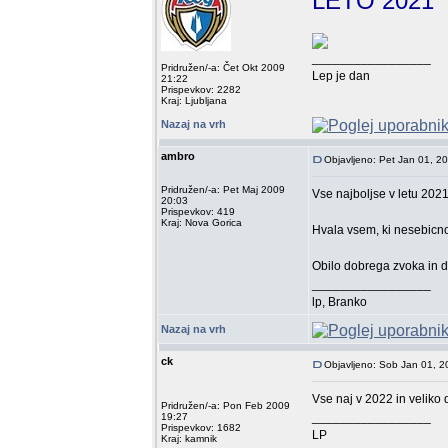
LETO 2021
_________________
Pridružen/-a: Čet Okt 2009
Lep je dan
21:22
Prispevkov: 2282
Kraj: Ljubljana
Nazaj na vrh
ambro
Objavljeno: Pet Jan 01, 2
Pridružen/-a: Pet Maj 2009
Vse najboljse v letu 2021
20:03
Prispevkov: 419
Kraj: Nova Gorica
Hvala vsem, ki nesebicno 
Obilo dobrega zvoka in da
_________________
lp, Branko
Nazaj na vrh
ck
Objavljeno: Sob Jan 01, 
Vse naj v 2022 in veliko
Pridružen/-a: Pon Feb 2009
_________________
19:27
Prispevkov: 1682
LP
Kraj: kamnik