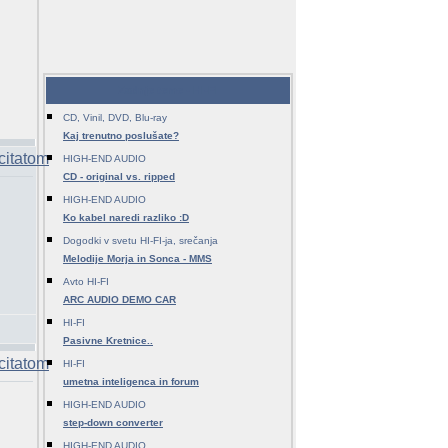
Zadnje teme - HI-FI
CD, Vinil, DVD, Blu-ray
Kaj trenutno poslušate?
HIGH-END AUDIO
CD - original vs. ripped
HIGH-END AUDIO
Ko kabel naredi razliko :D
Dogodki v svetu HI-FI-ja, srečanja
Melodije Morja in Sonca - MMS
Avto HI-FI
ARC AUDIO DEMO CAR
HI-FI
Pasivne Kretnice..
HI-FI
umetna inteligenca in forum
HIGH-END AUDIO
step-down converter
HIGH-END AUDIO