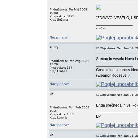
Pridružen/-a: Tor Maj 2008
10:00
Prispevkov: 3193
"ZDRAVO, VESELO, US
Kraj: Sežana
_________________
~ ** ~
Nazaj na vrh
sullly
Objavljeno: Ned Jan 01, 
Srečno in veselo Novo Le
Pridružen/-a: Pon Avg 2021
_________________
17:26
Prispevkov: 387
Great minds discuss idea
Kraj: Globes
(Eleanor Roosevelt)
Nazaj na vrh
ck
Objavljeno: Ned Jan 01, 2
Enga srečnega in veliko 
Pridružen/-a: Pon Feb 2009
_________________
19:27
Prispevkov: 1682
LP
Kraj: kamnik
Nazaj na vrh
ck
Objavljeno: Pon Jan 01, 