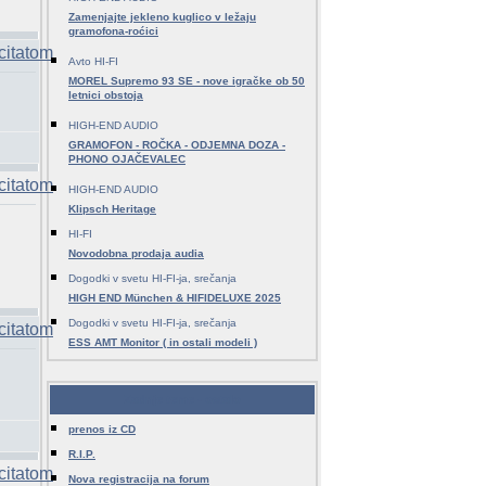
Zamenjajte jekleno kuglico v ležaju
gramofona-roćici
Avto HI-FI
MOREL Supremo 93 SE - nove igračke ob 50
letnici obstoja
HIGH-END AUDIO
GRAMOFON - ROČKA - ODJEMNA DOZA -
PHONO OJAČEVALEC
HIGH-END AUDIO
Klipsch Heritage
HI-FI
Novodobna prodaja audia
Dogodki v svetu HI-FI-ja, srečanja
HIGH END München & HIFIDELUXE 2025
Dogodki v svetu HI-FI-ja, srečanja
ESS AMT Monitor ( in ostali modeli )
Zadnje teme - ostalo
prenos iz CD
R.I.P.
Nova registracija na forum