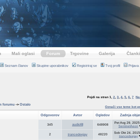
n
Mali oglasi
Forum
Trgovine
Galerija
Članki
Seznam članov
Skupine uporabnikov
Registriraj se
Tvoj profil
Prijava
Pojdi na stran
1
,
2
,
3
,
4
,
5
,
6
,
7
Na
m forumu
->
Ostalo
Označi vse teme kot p
Odgovorov
Avtor
Ogledov
Zadnja obj
Pet Avg 29, 2025
audiofill
345
648908
SentinelAeon
Sob Okt 24, 2015
2
trancedeejay
48220
trancedeejay