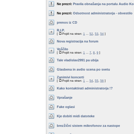
Ne prezri:
Pravila obnašanja na portalu Audio Ko
Ne prezri:
Odsotnost administratorja - obvestilo
prenos iz CD
R.I.P.
[
Pojdi na stran:
1
...
52
,
53
,
54
]
Nova registracija na forum
Voščilo
[
Pojdi na stran:
1
...
7
,
8
,
9
]
Tale vladislav2991 pa ubija
Glasbena in avdio scena po svetu
Zanimivi koncerti
[
Pojdi na stran:
1
...
54
,
55
,
56
]
Kako kontaktirati administratorja !?
Vprašanje
Fake oglasi
Kje dobiti midi datoteke
brezžični sistem mikrofonov za nastope