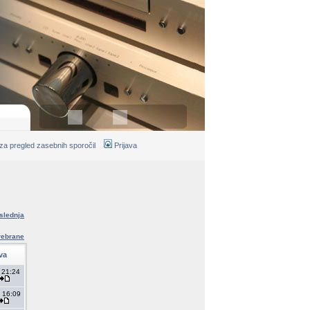
 za pregled zasebnih sporočil
Prijava
slednja
rebrane
ava
 21:24
 16:09