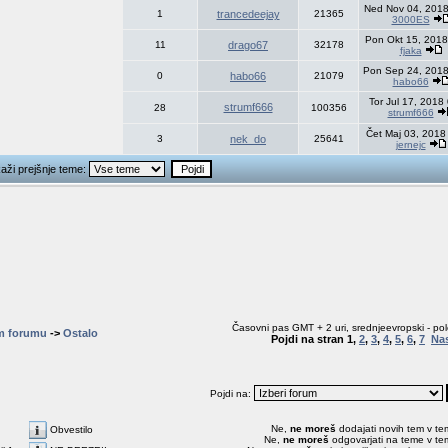
Ned Nov 04, 2018
1
trancedeejay
21365
3000ES
Pon Okt 15, 2018
11
drago67
32178
fjaka
Pon Sep 24, 2018
0
habo66
21079
habo66
Tor Jul 17, 2018
strumf666
28
100356
strumf666
Čet Maj 03, 2018
3
nek_do
25641
jernejc
kaži prejšnje teme:
Časovni pas GMT + 2 uri, srednjeevropski - pol
m forumu
->
Ostalo
Pojdi na stran
1
,
2
,
3
,
4
,
5
,
6
,
7
Na
Pojdi na:
Ne,
ne moreš
dodajati novih tem v t
Obvestilo
Ne,
ne moreš
odgovarjati na teme v te