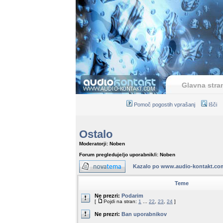
Glavna stra
Pomoč pogostih vprašanj
Išči
Ostalo
Moderatorji: Noben
Forum pregleduje/jo uporabnik/i: Noben
Kazalo po www.audio-kontakt.co
Teme
Ne prezri:
Podarim
[
Pojdi na stran:
1
...
22
,
23
,
24
]
Ne prezri:
Ban uporabnikov