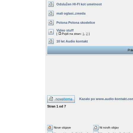
Odslužen HI-FI kot umetnost
mali oglasi..zmeda
Polona Polona skodelice
Video stuff
[
Pojdi na stran:
1
,
2
]
10 let Audio kontakt
Pri
Kazalo po www.audio-kontakt.co
Stran
1
od
7
Nove objave
Ni novih objav