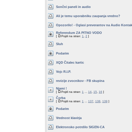
Sončni paneli in audio
Ali je temu uporabniku zaupanja vredno?
Opozorilo! - Oglasi preverantov na Audio Kontak
Referendum ZA PITNO VODO
[
Pojdi na stran:
1
,
2
]
Sluh
Podarim
XQD Čitalec kartic
Vojc R.I.P.
revizije zvocnikov - FB skupina
Njami !
[
Pojdi na stran:
1
...
14
,
15
,
16
]
Čorba
[
Pojdi na stran:
1
...
137
,
138
,
139
]
Podarim
Vrednost klavirja
Elektronsko potrdilo SIGEN-CA