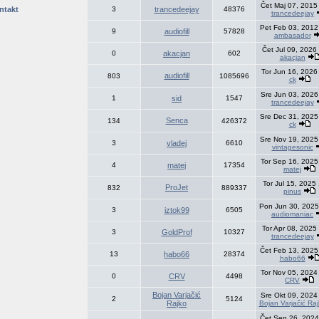
Čet Maj 07, 2015
ntakt
3
trancedeejay
48376
trancedeejay
Pet Feb 03, 2012
9
audiofill
57828
ambasador
Čet Jul 09, 2026
0
akacjan
602
akacjan
Tor Jun 16, 2026
audiofill
803
1085696
ck
Sre Jun 03, 2026
1
sid
1547
trancedeejay
Sre Dec 31, 2025
Senca
134
426372
ck
Sre Nov 19, 2025
3
vladej
6610
vintagesonic
Tor Sep 16, 2025
4
matej
17354
matej
Tor Jul 15, 2025
ProJet
832
889337
pinus
Pon Jun 30, 2025
3
iztok99
6505
audiomaniac
Tor Apr 08, 2025
3
GoldProf
10327
trancedeejay
Čet Feb 13, 2025
13
habo66
28374
habo66
Tor Nov 05, 2024
0
CRV
4498
CRV
Bojan Varjačić
Sre Okt 09, 2024
2
5124
Rajko
Bojan Varjačić Ra
Čet Sep 26, 2024