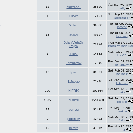
Čet Nov 25, 2021
13
suntrace1
25629
sullly
Ned Sep 19, 2021
1
Oliver
12101
aleksander
Tor Jul 06, 2021
t
8
Golum
36380
Mostec
Tor Jul 06, 2021
jacoby
18
40797
kalimero
Bojan Varjačić
Pon Maj 17, 2021
6
22194
Rajko
Bojan Varjačić Ra
Sob Feb 20, 2021
1
dule80
14332
luka79
Pon Dec 07, 2020
0
Tomahawk
12949
Tomahawk
Sob Feb 08, 2020
12
fjaka
39031
matjaz z
Čet Jan 16, 2020
0
LBaudio
21946
LBaudio
Pet Sep 13, 2019
HIFRIK
229
303566
fjaka
Sob Jun 01, 2019
audiofill
2075
1551968
siroliver
Pet Maj 10, 2019
14
bomau
52485
baokuo
Sob Mar 30, 2019
6
goblinsly
32492
fjaka
Pon Nov 26, 2018
10
before
31916
Tma