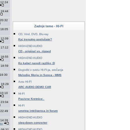
 12:24
 19:44
 20:32
Zadnje teme - HI-FI
 18:05
CD, Vinil, DVD, Blu-ray
 12:09
Kaj trenutno poslušate?
HIGH-END AUDIO
 17:12
CD - original vs. ripped
 18:55
HIGH-END AUDIO
Ko kabel naredi razliko :D
 18:59
Dogodki v svetu HI-FI-ja, srečanja
 19:30
Melodije Morja in Sonca - MMS
Avto HI-FI
 16:29
ARC AUDIO DEMO CAR
 10:10
HI-FI
Pasivne Kretnice..
 23:04
HI-FI
umetna inteligenca in forum
 22:49
HIGH-END AUDIO
 14:26
step-down converter
jko
HIGH-END AUDIO
 08:32