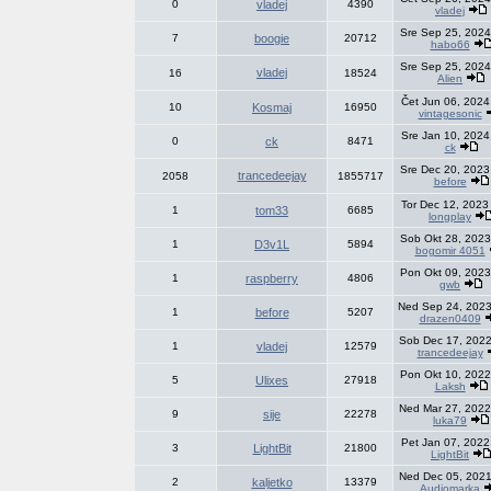
0
vladej
4390
vladej
Sre Sep 25, 2024
7
boogie
20712
habo66
Sre Sep 25, 2024
vladej
16
18524
Alien
Čet Jun 06, 2024
10
Kosmaj
16950
vintagesonic
Sre Jan 10, 2024
0
ck
8471
ck
Sre Dec 20, 2023
trancedeejay
2058
1855717
before
Tor Dec 12, 2023
1
tom33
6685
longplay
Sob Okt 28, 2023
1
D3v1L
5894
bogomir 4051
Pon Okt 09, 2023
1
raspberry
4806
gwb
Ned Sep 24, 2023
1
before
5207
drazen0409
Sob Dec 17, 2022
1
vladej
12579
trancedeejay
Pon Okt 10, 2022
5
Ulixes
27918
Laksh
Ned Mar 27, 2022
9
sije
22278
luka79
Pet Jan 07, 2022
3
LightBit
21800
LightBit
Ned Dec 05, 2021
2
kaljetko
13379
Audiomarka