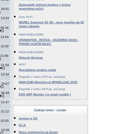
Zamenjajte jekleno kuglico v ležaju
gramofona-roćici
 18:51
Avto HI-FI
 13:23
MOREL Supremo 93 SE - nove igračke ob 50
letnici obstoja
 00:16
HIGH-END AUDIO
 13:44
GRAMOFON - ROČKA - ODJEMNA DOZA -
PHONO OJAČEVALEC
 10:30
HIGH-END AUDIO
 21:59
Klipsch Heritage
HI-FI
 21:28
Novodobna prodaja audia
 13:34
Dogodki v svetu HI-FI-ja, srečanja
HIGH END München & HIFIDELUXE 2025
 16:07
Dogodki v svetu HI-FI-ja, srečanja
 08:39
ESS AMT Monitor ( in ostali modeli )
 12:47
Zadnje teme - ostalo
 21:12
prenos iz CD
 10:53
R.I.P.
 20:38
Nova registracija na forum