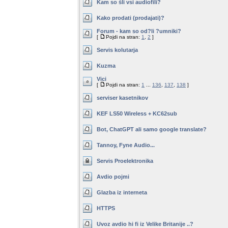
Kam so šli vsi audiofili?
Kako prodati (prodajati)?
Forum - kam so od?li ?umniki?
[
Pojdi na stran:
1
,
2
]
Servis kolutarja
Kuzma
Vici
[
Pojdi na stran:
1
...
136
,
137
,
138
]
serviser kasetnikov
KEF LS50 Wireless + KC62sub
Bot, ChatGPT ali samo google translate?
Tannoy, Fyne Audio...
Servis Proelektronika
Avdio pojmi
Glazba iz interneta
HTTPS
Uvoz avdio hi fi iz Velike Britanije ..?