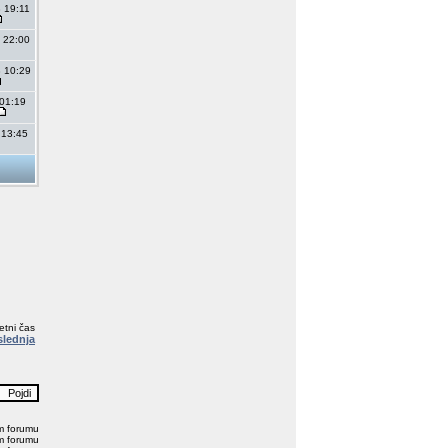
 19:11
 22:00
 10:29
 01:19
 13:45
etni čas
slednja
em forumu
m forumu