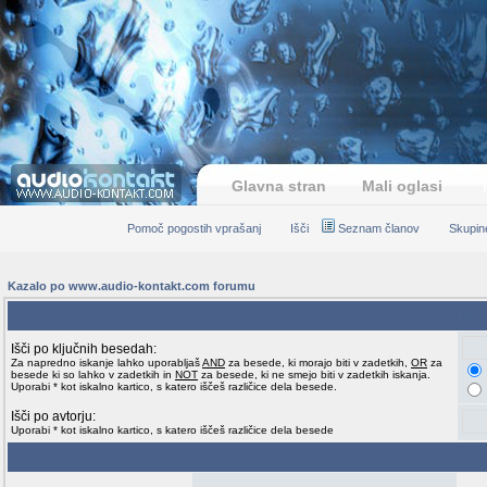
Glavna stran
Mali oglasi
Pomoč pogostih vprašanj
Išči
Seznam članov
Skupin
Kazalo po www.audio-kontakt.com forumu
Vsebina isk
Išči po ključnih besedah:
Za napredno iskanje lahko uporabljaš
AND
za besede, ki morajo biti v zadetkih,
OR
za
besede ki so lahko v zadetkih in
NOT
za besede, ki ne smejo biti v zadetkih iskanja.
Uporabi * kot iskalno kartico, s katero iščeš različice dela besede.
Išči po avtorju:
Uporabi * kot iskalno kartico, s katero iščeš različice dela besede
Možnosti isk