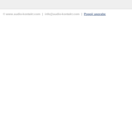
© www.audio-kontakt.com | info@audio-kontakt.com |
Pogoji uporabe