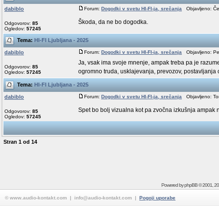
dabiblo
Forum:
Dogodki v svetu HI-FI-ja, srečanja
Objavljeno: Čet
Škoda, da ne bo dogodka.
Odgovorov:
85
Ogledov:
57245
Tema:
HI-FI Ljubljana - 2025
dabiblo
Forum:
Dogodki v svetu HI-FI-ja, srečanja
Objavljeno: Pe
Ja, vsak ima svoje mnenje, ampak treba pa je razumet
Odgovorov:
85
ogromno truda, usklajevanja, prevozov, postavljanja o
Ogledov:
57245
Tema:
HI-FI Ljubljana - 2025
dabiblo
Forum:
Dogodki v svetu HI-FI-ja, srečanja
Objavljeno: Tor
Spet bo bolj vizualna kot pa zvočna izkušnja ampak n
Odgovorov:
85
Ogledov:
57245
Stran
1
od
14
Powered by
phpBB
© 2001, 2
© www.audio-kontakt.com | info@audio-kontakt.com |
Pogoji uporabe