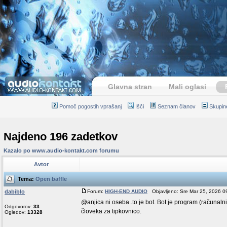
Glavna stran
Mali oglasi
Pomoč pogostih vprašanj
Išči
Seznam članov
Skupin
Najdeno 196 zadetkov
Kazalo po www.audio-kontakt.com forumu
Avtor
Tema:
Open baffle
dabiblo
Forum:
HIGH-END AUDIO
Objavljeno: Sre Mar 25, 2026 0
@anjica ni oseba..to je bot. Bot je program (računaln
Odgovorov:
33
človeka za tipkovnico.
Ogledov:
13328