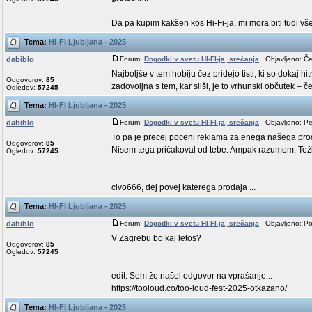
Da pa kupim kakšen kos Hi-Fi-ja, mi mora biti tudi všeč
Tema:
HI-FI Ljubljana - 2025
dabiblo
Forum:
Dogodki v svetu HI-FI-ja, srečanja
Objavljeno: Če
Najboljše v tem hobiju čez pridejo tisti, ki so dokaj hi
Odgovorov:
85
zadovoljna s tem, kar sliši, je to vrhunski občutek – če 
Ogledov:
57245
Tema:
HI-FI Ljubljana - 2025
dabiblo
Forum:
Dogodki v svetu HI-FI-ja, srečanja
Objavljeno: Pe
To pa je precej poceni reklama za enega našega pro
Odgovorov:
85
Nisem tega pričakoval od tebe. Ampak razumem, Težko
Ogledov:
57245
civo666, dej povej katerega prodaja ...
Tema:
HI-FI Ljubljana - 2025
dabiblo
Forum:
Dogodki v svetu HI-FI-ja, srečanja
Objavljeno: Po
V Zagrebu bo kaj letos?
Odgovorov:
85
Ogledov:
57245
edit: Sem že našel odgovor na vprašanje...
https://tooloud.co/too-loud-fest-2025-otkazano/
Tema:
HI-FI Ljubljana - 2025