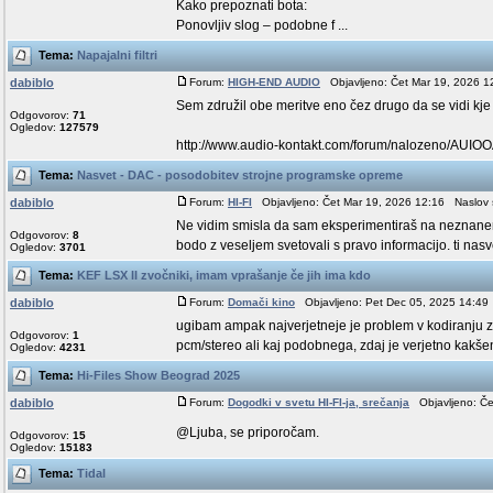
Kako prepoznati bota:
Ponovljiv slog – podobne f ...
Tema:
Napajalni filtri
dabiblo
Forum:
HIGH-END AUDIO
Objavljeno: Čet Mar 19, 2026 1
Sem združil obe meritve eno čez drugo da se vidi kje 
Odgovorov:
71
Ogledov:
127579
http://www.audio-kontakt.com/forum/nalozeno/AUIOOA
Tema:
Nasvet - DAC - posodobitev strojne programske opreme
dabiblo
Forum:
HI-FI
Objavljeno: Čet Mar 19, 2026 12:16 Naslov 
Ne vidim smisla da sam eksperimentiraš na neznanem 
Odgovorov:
8
bodo z veseljem svetovali s pravo informacijo. ti nasvet
Ogledov:
3701
Tema:
KEF LSX II zvočniki, imam vprašanje če jih ima kdo
dabiblo
Forum:
Domači kino
Objavljeno: Pet Dec 05, 2025 14:49 
ugibam ampak najverjetneje je problem v kodiranju z
Odgovorov:
1
pcm/stereo ali kaj podobnega, zdaj je verjetno kakšen 
Ogledov:
4231
Tema:
Hi-Files Show Beograd 2025
dabiblo
Forum:
Dogodki v svetu HI-FI-ja, srečanja
Objavljeno: Če
@Ljuba, se priporočam.
Odgovorov:
15
Ogledov:
15183
Tema:
Tidal