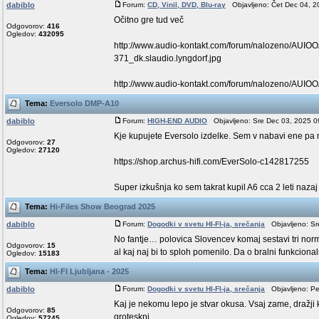
dabiblo
Forum:
CD, Vinil, DVD, Blu-ray
Objavljeno: Čet Dec 04, 2
Očitno gre tud več
Odgovorov:
416
Ogledov:
432095
http://www.audio-kontakt.com/forum/nalozeno/AUI
371_dk.slaudio.lyngdorf.jpg
http://www.audio-kontakt.com/forum/nalozeno/AUIOOA
Tema:
Eversolo DMP-A10
dabiblo
Forum:
HIGH-END AUDIO
Objavljeno: Sre Dec 03, 2025 0
Kje kupujete Eversolo izdelke. Sem v nabavi ene pa
Odgovorov:
27
Ogledov:
27120
https://shop.archus-hifi.com/EverSolo-c142817255
Super izkušnja ko sem takrat kupil A6 cca 2 leti nazaj i
Tema:
Hi-Files Show Beograd 2025
dabiblo
Forum:
Dogodki v svetu HI-FI-ja, srečanja
Objavljeno: Sr
No fantje… polovica Slovencev komaj sestavi tri norm
Odgovorov:
15
al kaj naj bi to sploh pomenilo. Da o bralni funkcionalno
Ogledov:
15183
Tema:
HI-FI Ljubljana - 2025
dabiblo
Forum:
Dogodki v svetu HI-FI-ja, srečanja
Objavljeno: Pe
Kaj je nekomu lepo je stvar okusa. Vsaj zame, dražji 
Odgovorov:
85
groteskni.
Ogledov:
57245