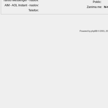
Yahoo Messenger - naslov:
Poklic:
AIM - AOL Instant - naslov:
Zanima me:
hi-
Telefon:
Powered by
phpBB
© 2001, 2