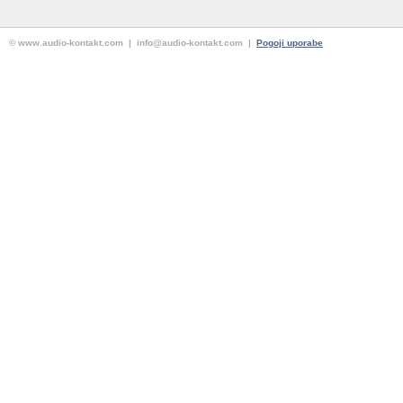
© www.audio-kontakt.com | info@audio-kontakt.com |
Pogoji uporabe