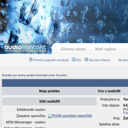
Glavna stran
Mali oglasi
Pomoč pogostih vprašanj
Išči
Seznam članov
Skupin
Kazalo po www.audio-kontakt.com forumu
Pregled profila - predstav
Moja podoba
Vse o audiofill
Pridružen/-a:
To
Stiki audiofill
Vse objave:
54
[4.
Elektronski naslov:
Naj
Zasebno sporočilo:
Kraj:
Ža
MSN Messenger - naslov:
Spletna stran: