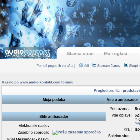
Glavna stran
Mali oglasi
Pomoč pogostih vprašanj
Išči
Seznam članov
Skupin
Kazalo po www.audio-kontakt.com forumu
Pregled profila - predstav
Moja podoba
Vse o ambasador
Pridružen/-a:
Sr
Vse objave:
62
Stiki ambasador
[4.
Naj
Elektronski naslov:
Kraj:
Izo
Zasebno sporočilo:
Spletna stran:
MSN Messenger - naslov: