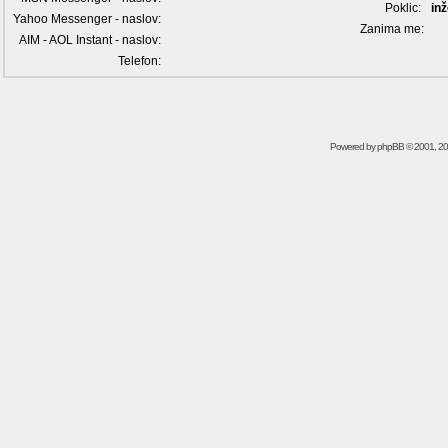
Poklic:
inž
Yahoo Messenger - naslov:
Zanima me:
AIM - AOL Instant - naslov:
Telefon:
Powered by
phpBB
© 2001, 2