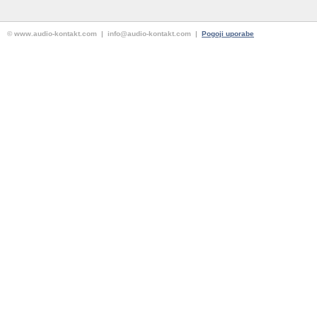
© www.audio-kontakt.com | info@audio-kontakt.com |
Pogoji uporabe