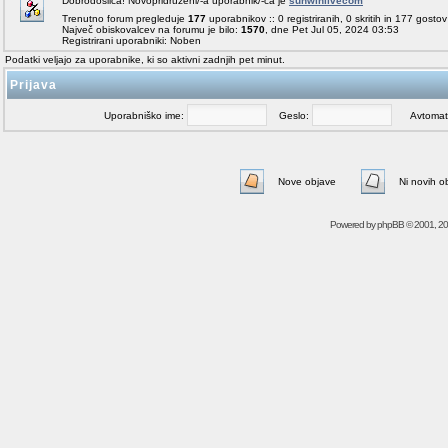
Dobrodošlica! Novopridruženi/-a uporabnik/-ca je
sunwinlivecom
Trenutno forum pregleduje
177
uporabnikov :: 0 registriranih, 0 skritih in 177 gosto
Največ obiskovalcev na forumu je bilo:
1570
, dne Pet Jul 05, 2024 03:53
Registrirani uporabniki: Noben
Podatki veljajo za uporabnike, ki so aktivni zadnjih pet minut.
Prijava
Uporabniško ime:
Geslo:
Avtomatičn
Nove objave
Ni novih o
Powered by
phpBB
© 2001, 2