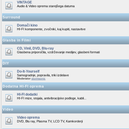
VINTAGE
Audio & Video oprema starejšega datuma
Surround
Domači kino
HI-FI komponente, zvočniki, kaj kupiti, nastavitve
Glasba in Filmi
CD, Vinil, DVD, Blu-ray
Glasbena priporočila, vzdrževanje medijev, glasbeni formati
DIY
Do-It-Yourself
Samogradnje, popravila, triki izdelave
Moderator
stormsonic
Dodatna HI-FI oprema
HI-FI dodatki
HI-FI mize, stojala, antivibracijske podloge, kabli...
Video
Video oprema
DVD, Blu ray, Plasma TV, LCD TV, Kamkorderji