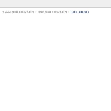
© www.audio-kontakt.com | info@audio-kontakt.com |
Pogoji uporabe