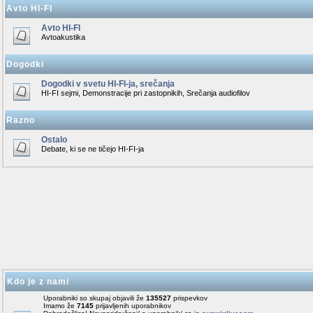
Avto HI-FI
Avto HI-FI
Avtoakustika
Dogodki
Dogodki v svetu HI-FI-ja, srečanja
HI-FI sejmi, Demonstracije pri zastopnikih, Srečanja audiofilov
Razno
Ostalo
Debate, ki se ne tičejo HI-FI-ja
Kdo je z nami
Uporabniki so skupaj objavili že
135527
prispevkov
Imamo že
7145
prijavljenih uporabnikov