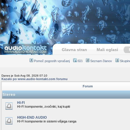
Glavna stran
Mali oglasi
Pomoč pogostih vprašanj
Išči
Seznam članov
Skupin
Danes je Sob Avg 08, 2026 07:10
Kazalo po www.audio-kontakt.com forumu
Forum
Stereo
HI-FI
HI-FI komponente, zvočniki, kaj kupiti
HIGH-END AUDIO
HI-FI komponente in sistemi višjega ranga