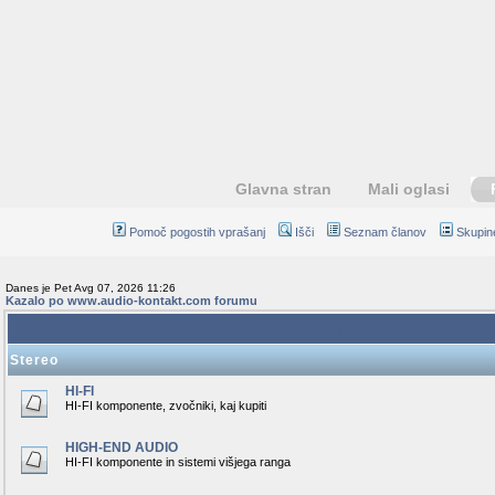
Glavna stran
Mali oglasi
Pomoč pogostih vprašanj
Išči
Seznam članov
Skupin
Danes je Pet Avg 07, 2026 11:26
Kazalo po www.audio-kontakt.com forumu
Forum
Stereo
HI-FI
HI-FI komponente, zvočniki, kaj kupiti
HIGH-END AUDIO
HI-FI komponente in sistemi višjega ranga