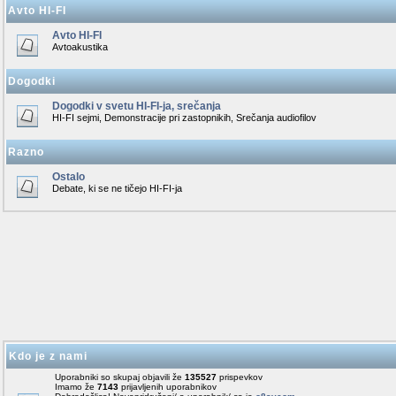
Avto HI-FI
Avto HI-FI
Avtoakustika
Dogodki
Dogodki v svetu HI-FI-ja, srečanja
HI-FI sejmi, Demonstracije pri zastopnikih, Srečanja audiofilov
Razno
Ostalo
Debate, ki se ne tičejo HI-FI-ja
Kdo je z nami
Uporabniki so skupaj objavili že
135527
prispevkov
Imamo že
7143
prijavljenih uporabnikov