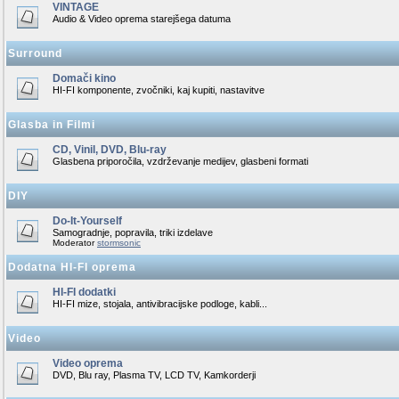
VINTAGE
Audio & Video oprema starejšega datuma
Surround
Domači kino
HI-FI komponente, zvočniki, kaj kupiti, nastavitve
Glasba in Filmi
CD, Vinil, DVD, Blu-ray
Glasbena priporočila, vzdrževanje medijev, glasbeni formati
DIY
Do-It-Yourself
Samogradnje, popravila, triki izdelave
Moderator
stormsonic
Dodatna HI-FI oprema
HI-FI dodatki
HI-FI mize, stojala, antivibracijske podloge, kabli...
Video
Video oprema
DVD, Blu ray, Plasma TV, LCD TV, Kamkorderji