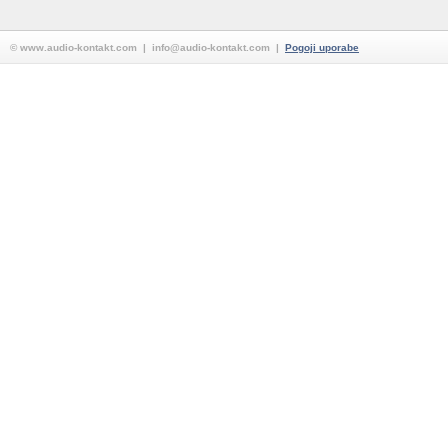
© www.audio-kontakt.com | info@audio-kontakt.com |
Pogoji uporabe