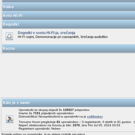
Video
Avto HI-FI
Dogodki
Dogodki v svetu HI-FI-ja, srečanja
HI-FI sejmi, Demonstracije pri zastopnikih, Srečanja audiofilov
Razno
Kdo je z nami
Uporabniki so skupaj objavili že
135527
prispevkov
Imamo že
7151
prijavljenih uporabnikov
Dobrodošlica! Novopridruženi/-a uporabnik/-ca je
co88poker
Trenutno forum pregleduje
81
uporabnikov :: 0 registriranih, 0 skritih in 81 gostov 
Največ obiskovalcev na forumu je bilo:
1570
, dne Pet Jul 05, 2024 03:53
Registrirani uporabniki: Noben
Podatki veljajo za uporabnike, ki so aktivni zadnjih pet minut.