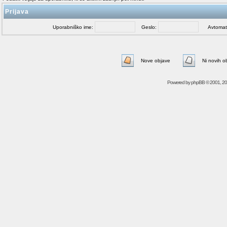
Prijava
Uporabniško ime:
Geslo:
Avtomatičn
Nove objave
Ni novih o
Powered by
phpBB
© 2001, 2