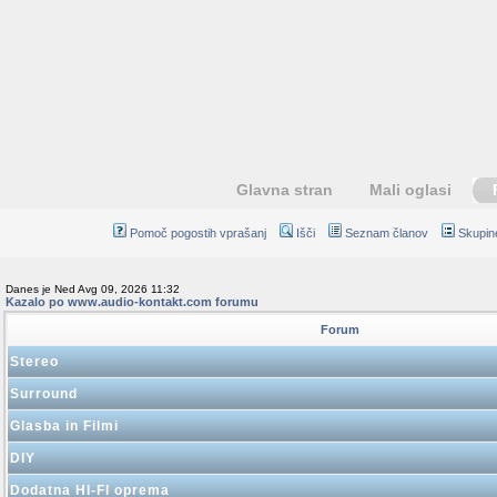
Glavna stran
Mali oglasi
Pomoč pogostih vprašanj
Išči
Seznam članov
Skupin
Danes je Ned Avg 09, 2026 11:32
Kazalo po www.audio-kontakt.com forumu
Forum
Stereo
Surround
Glasba in Filmi
DIY
Dodatna HI-FI oprema