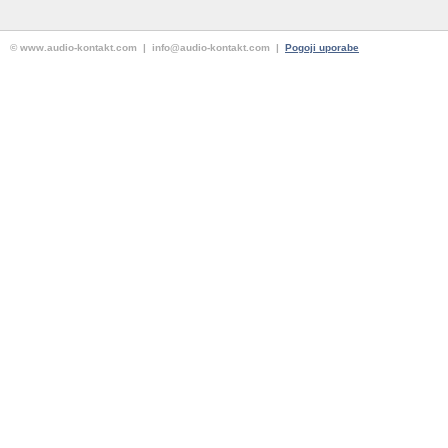
© www.audio-kontakt.com | info@audio-kontakt.com |
Pogoji uporabe