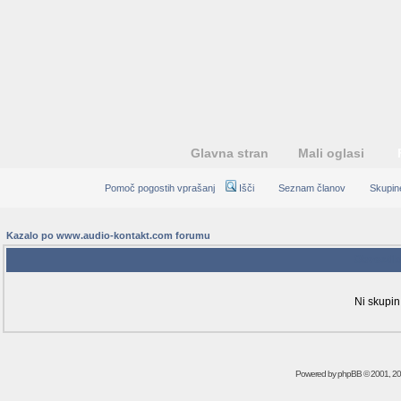
Glavna stran
Mali oglasi
Pomoč pogostih vprašanj
Išči
Seznam članov
Skupin
Kazalo po www.audio-kontakt.com forumu
Obvestil
Ni skupin
Powered by
phpBB
© 2001, 2