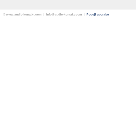
© www.audio-kontakt.com | info@audio-kontakt.com |
Pogoji uporabe