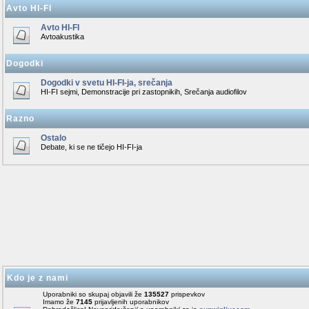
Avto HI-FI
Avto HI-FI
Avtoakustika
Dogodki
Dogodki v svetu HI-FI-ja, srečanja
HI-FI sejmi, Demonstracije pri zastopnikih, Srečanja audiofilov
Razno
Ostalo
Debate, ki se ne tičejo HI-FI-ja
Kdo je z nami
Uporabniki so skupaj objavili že
135527
prispevkov
Imamo že
7145
prijavljenih uporabnikov