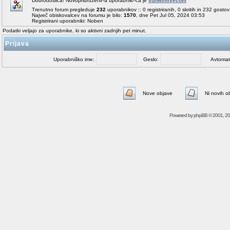
Dobrodošlica! Novopridruženi/-a uporabnik/-ca je
sunwinlivecom
Trenutno forum pregleduje
232
uporabnikov :: 0 registriranih, 0 skritih in 232 gosto
Največ obiskovalcev na forumu je bilo:
1570
, dne Pet Jul 05, 2024 03:53
Registrirani uporabniki: Noben
Podatki veljajo za uporabnike, ki so aktivni zadnjih pet minut.
Prijava
Uporabniško ime:
Geslo:
Avtomatičn
Nove objave
Ni novih o
Powered by
phpBB
© 2001, 2