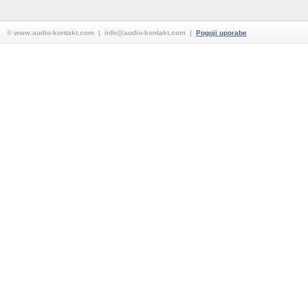
© www.audio-kontakt.com | info@audio-kontakt.com |
Pogoji uporabe