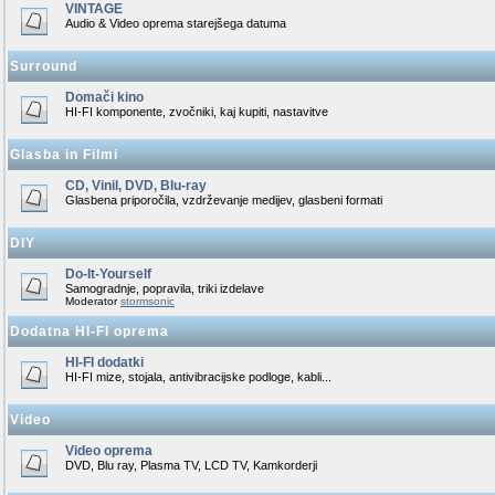
VINTAGE
Audio & Video oprema starejšega datuma
Surround
Domači kino
HI-FI komponente, zvočniki, kaj kupiti, nastavitve
Glasba in Filmi
CD, Vinil, DVD, Blu-ray
Glasbena priporočila, vzdrževanje medijev, glasbeni formati
DIY
Do-It-Yourself
Samogradnje, popravila, triki izdelave
Moderator
stormsonic
Dodatna HI-FI oprema
HI-FI dodatki
HI-FI mize, stojala, antivibracijske podloge, kabli...
Video
Video oprema
DVD, Blu ray, Plasma TV, LCD TV, Kamkorderji