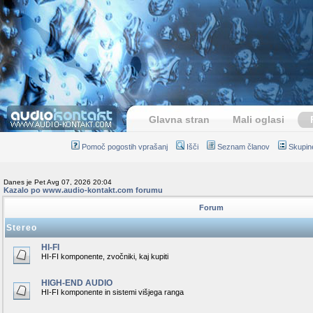
Glavna stran
Mali oglasi
Pomoč pogostih vprašanj
Išči
Seznam članov
Skupin
Danes je Pet Avg 07, 2026 20:04
Kazalo po www.audio-kontakt.com forumu
Forum
Stereo
HI-FI
HI-FI komponente, zvočniki, kaj kupiti
HIGH-END AUDIO
HI-FI komponente in sistemi višjega ranga